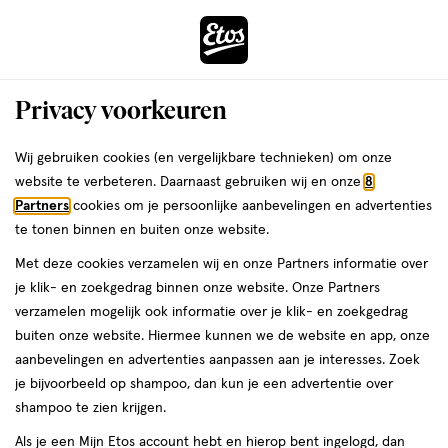
ga
Voor 22:00 uur besteld,
morgen in huis
naar
de
Menu
hoofd
Zoeken
Privacy voorkeuren
content
›
›
ga
Interactie
naar
Wij gebruiken cookies (en vergelijkbare technieken) om onze
Je
Beauty
Make-up
Lipmake-up
Lippenstift
met
de
website te verbeteren. Daarnaast gebruiken wij en onze
8
bent
Lippenstift Paars
dit
zoekbalk
Partners
cookies om je persoonlijke aanbevelingen en advertenties
ers
Weleda
hier:
veld
ga
te tonen binnen en buiten onze website.
opent
naar
Met deze cookies verzamelen wij en onze Partners informatie over
een
de
je klik- en zoekgedrag binnen onze website. Onze Partners
volledig
footer
verzamelen mogelijk ook informatie over je klik- en zoekgedrag
venster
buiten onze website. Hiermee kunnen we de website en app, onze
met
aanbevelingen en advertenties aanpassen aan je interesses. Zoek
Filteren
(11)
Sorteer
1
geavanceerde
je bijvoorbeeld op shampoo, dan kun je een advertentie over
zoekopties
shampoo te zien krijgen.
Paars
Als je een Mijn Etos account hebt en hierop bent ingelogd, dan