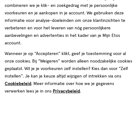
combineren we je klik- en zoekgedrag met je persoonlijke
voorkeuren en je aankopen in je account. We gebruiken deze
producten
informatie voor analyse-doeleinden om onze klantinzichten te
1+1
1+1
toevoegen
toevoegen
verbeteren en voor het leveren van nóg persoonlijkere
gratis
gratis
aan
aan
aanbevelingen en advertenties in het kader van je Mijn Etos
verlanglijst
verlanglijst
account.
Wanneer je op “Accepteren” klikt, geef je toestemming voor al
onze cookies. Bij “Weigeren” worden alleen noodzakelijke cookies
geplaatst. Wil je je voorkeuren zelf instellen? Kies dan voor “Zelf
instellen”. Je kan je keuze altijd wijzigen of intrekken via ons
Cookiebeleid
. Meer informatie over hoe we je gegevens
€ 12.99
12
.
€ 19.99
19
.
99
99
1 stuk
1 stuk
verwerken lees je in ons
Privacybeleid
.
Rimmel London Lasting Finish
Max Factor Lipfinity Lip Colour
Lipstick 084 Amethyst Shimmer
Lippenstift 108 Frivolous
+2
+18
Toevoegen
Toevoegen
2
2
verhoog aantal met één
,
Bijna uitverkocht!
verhoog aanta
Er zi