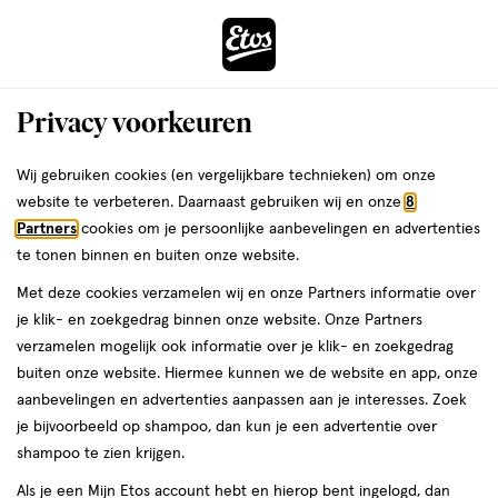
ga
Voor 22:00 uur besteld,
morgen in huis
naar
de
Menu
hoofd
Zoeken
Privacy voorkeuren
content
›
›
ga
Interactie
naar
Wij gebruiken cookies (en vergelijkbare technieken) om onze
Je
Lippenstift
Alles van Rimmel London
met
de
website te verbeteren. Daarnaast gebruiken wij en onze
8
bent
Rimmel London Thrill Seeker Lip
dit
zoekbalk
Partners
cookies om je persoonlijke aanbevelingen en advertenties
ers
Weleda
hier:
veld
ga
Latex 300 Main Character
te tonen binnen en buiten onze website.
opent
naar
Met deze cookies verzamelen wij en onze Partners informatie over
een
de
1
3.8
1 stuk
crème
3.8/5
(153)
je klik- en zoekgedrag binnen onze website. Onze Partners
volledig
stuk,
footer
van
verzamelen mogelijk ook informatie over je klik- en zoekgedrag
venster
crème
5
1+1
buiten onze website. Hiermee kunnen we de website en app, onze
met
toevoegen
sterren
gratis
aanbevelingen en advertenties aanpassen aan je interesses. Zoek
geavanceerde
aan
op
je bijvoorbeeld op shampoo, dan kun je een advertentie over
zoekopties
verlanglijst
basis
shampoo te zien krijgen.
van
Als je een Mijn Etos account hebt en hierop bent ingelogd, dan
153