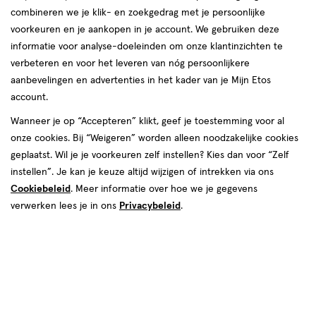
combineren we je klik- en zoekgedrag met je persoonlijke
reviews
voorkeuren en je aankopen in je account. We gebruiken deze
Instellingen aanpassen
informatie voor analyse-doeleinden om onze klantinzichten te
verbeteren en voor het leveren van nóg persoonlijkere
aanbevelingen en advertenties in het kader van je Mijn Etos
account.
Video
Wanneer je op “Accepteren” klikt, geef je toestemming voor al
onze cookies. Bij “Weigeren” worden alleen noodzakelijke cookies
Kleur
geplaatst. Wil je je voorkeuren zelf instellen? Kies dan voor “Zelf
300 Main Character
instellen”. Je kan je keuze altijd wijzigen of intrekken via ons
Cookiebeleid
. Meer informatie over hoe we je gegevens
€ 17.99
17
.
99
1+1 gratis
Product
verwerken lees je in ons
Privacybeleid
.
badge
Je bespaart €17,99 bij 2 stuks
tooltip
Spaar 7 Air Miles
Online op voorraad
Vóór 22:00 uur besteld, morgen in huis