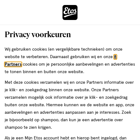
ga
Voor 22:00 uur besteld,
morgen in huis
naar
de
Menu
hoofd
Zoeken
Privacy voorkeuren
content
›
›
ga
Interactie
naar
Wij gebruiken cookies (en vergelijkbare technieken) om onze
met
de
website te verbeteren. Daarnaast gebruiken wij en onze
8
dit
zoekbalk
Partners
cookies om je persoonlijke aanbevelingen en advertenties
ers
Weleda
veld
ga
te tonen binnen en buiten onze website.
opent
naar
Met deze cookies verzamelen wij en onze Partners informatie over
een
de
je klik- en zoekgedrag binnen onze website. Onze Partners
volledig
footer
verzamelen mogelijk ook informatie over je klik- en zoekgedrag
Shop CeraVe
venster
buiten onze website. Hiermee kunnen we de website en app, onze
met
aanbevelingen en advertenties aanpassen aan je interesses. Zoek
geavanceerde
je bijvoorbeeld op shampoo, dan kun je een advertentie over
Populaire categorieën
zoekopties
shampoo te zien krijgen.
Als je een Mijn Etos account hebt en hierop bent ingelogd, dan