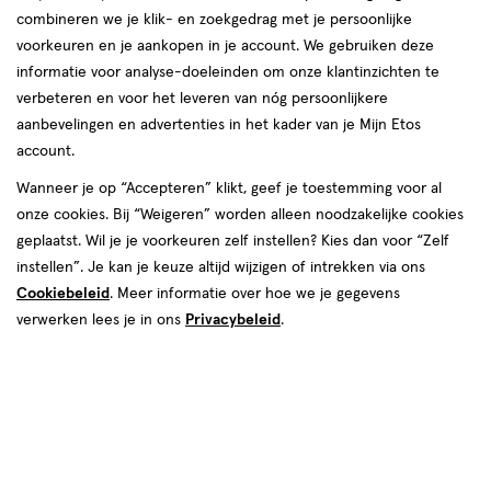
Instellingen aanpassen
combineren we je klik- en zoekgedrag met je persoonlijke
voorkeuren en je aankopen in je account. We gebruiken deze
informatie voor analyse-doeleinden om onze klantinzichten te
verbeteren en voor het leveren van nóg persoonlijkere
Video
aanbevelingen en advertenties in het kader van je Mijn Etos
account.
Kies je variant
Wanneer je op “Accepteren” klikt, geef je toestemming voor al
onze cookies. Bij “Weigeren” worden alleen noodzakelijke cookies
340 GR
454 GR
473 ML Navulling
177 ML
geplaatst. Wil je je voorkeuren zelf instellen? Kies dan voor “Zelf
instellen”. Je kan je keuze altijd wijzigen of intrekken via ons
€ 14.25
14
.
25
Cookiebeleid
. Meer informatie over hoe we je gegevens
verwerken lees je in ons
Privacybeleid
.
Spaar 5 Air Miles
Online op voorraad
Vóór 22:00 uur besteld, morgen in huis
Beperkt beschikbaar in winkels
<p>Dit
product