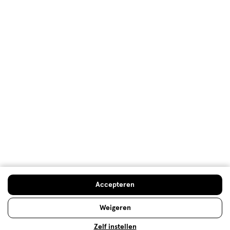
Oorspronkelijk gepost op
CeraVe Hydraterende
Crème 454 GR
Kwaliteit
Kwaliteit, 5.0 van 5
5.0
Prijs
Prijs, 5.0 van 5
5.0
Gebruiksgemak
Gebruiksgemak, 5.0 van 5
5.0
Behulpzaam?
(
2
)
(
2
)
Melden
Accepteren
Meer laden
Weigeren
Hoe controleren en plaatsen wij reviews?
Zelf instellen