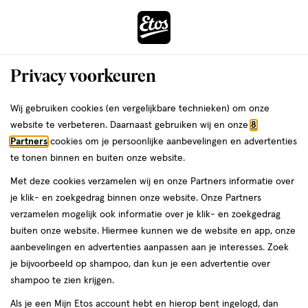
ga
Voor 22:00 uur besteld,
morgen in huis
naar
de
Menu
hoofd
Zoeken
Privacy voorkeuren
content
›
›
ga
Interactie
naar
Wij gebruiken cookies (en vergelijkbare technieken) om onze
Je
CeraVe Lichaamsverzorging
Alles van CeraVe
met
de
website te verbeteren. Daarnaast gebruiken wij en onze
8
bent
CeraVe Hydraterende Crème 177 ML
dit
zoekbalk
Partners
cookies om je persoonlijke aanbevelingen en advertenties
ers
Weleda
hier:
veld
ga
te tonen binnen en buiten onze website.
177
4.6
177 ML
crème
4.6/5
(153)
opent
naar
Met deze cookies verzamelen wij en onze Partners informatie over
ML,
van
een
de
crème
je klik- en zoekgedrag binnen onze website. Onze Partners
5
volledig
footer
verzamelen mogelijk ook informatie over je klik- en zoekgedrag
toevoegen
sterren
venster
buiten onze website. Hiermee kunnen we de website en app, onze
aan
op
met
aanbevelingen en advertenties aanpassen aan je interesses. Zoek
verlanglijst
basis
geavanceerde
je bijvoorbeeld op shampoo, dan kun je een advertentie over
van
zoekopties
shampoo te zien krijgen.
153
reviews
Als je een Mijn Etos account hebt en hierop bent ingelogd, dan