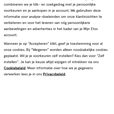
combineren we je klik- en zoekgedrag met je persoonlijke
voorkeuren en je aankopen in je account. We gebruiken deze
informatie voor analyse-doeleinden om onze klantinzichten te
verbeteren en voor het leveren van nóg persoonlijkere
aanbevelingen en advertenties in het kader van je Mijn Etos
account.
Wanneer je op “Accepteren” klikt, geef je toestemming voor al
Pampers Premium
Pampers Baby D
onze cookies. Bij “Weigeren” worden alleen noodzakelijke cookies
Protection
geplaatst. Wil je je voorkeuren zelf instellen? Kies dan voor “Zelf
✓ De hele nacht dr
instellen”. Je kan je keuze altijd wijzigen of intrekken via ons
✓ Ultra zachte materialen voor de
beschermd
Cookiebeleid
. Meer informatie over hoe we je gegevens
gevoelige huid
✓ Superabsorberen
verwerken lees je in ons
Privacybeleid
.
✓ Tot 100% lekvrije nacht
absorbeert voortdu
✓ Dermatologisch getest
✓ Stop & Protect P
✓ 360° bescherming tegen lekken
lekken aan de acht
✓ Urine-indicator kleurt blauw bij
✓ Urine-indicator kl
natheid
natheid
✓ 0% EU-parfumallergenen*
✓ 0% EU-parfumal
*Zoals gereglementeerd in de EU-
*Zoals gereglement