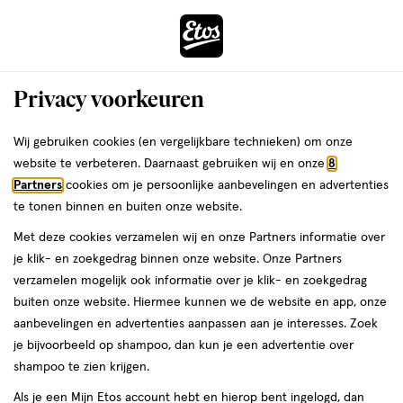
ga
Voor 22:00 uur besteld,
morgen in huis
naar
de
Menu
hoofd
Zoeken
Privacy voorkeuren
content
›
›
ga
Interactie
naar
Wij gebruiken cookies (en vergelijkbare technieken) om onze
met
de
website te verbeteren. Daarnaast gebruiken wij en onze
8
dit
zoekbalk
Partners
cookies om je persoonlijke aanbevelingen en advertenties
ers
Weleda
veld
ga
te tonen binnen en buiten onze website.
opent
naar
Met deze cookies verzamelen wij en onze Partners informatie over
een
de
je klik- en zoekgedrag binnen onze website. Onze Partners
Shop Pampers
volledig
footer
verzamelen mogelijk ook informatie over je klik- en zoekgedrag
venster
buiten onze website. Hiermee kunnen we de website en app, onze
met
aanbevelingen en advertenties aanpassen aan je interesses. Zoek
Vergelijk de verschillende Pampers
geavanceerde
je bijvoorbeeld op shampoo, dan kun je een advertentie over
zoekopties
producten
shampoo te zien krijgen.
Als je een Mijn Etos account hebt en hierop bent ingelogd, dan