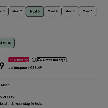
5
sterren
t 1
Maat 2
Maat 4
Maat 5
Maat 6
Maat 3
op
basis
van
506
reviews
8 stuks
or € 36.49
50% korting
Product
9
badge
Je bespaart €36,49
tooltip
 Miles
voorraad
besteld, maandag in huis