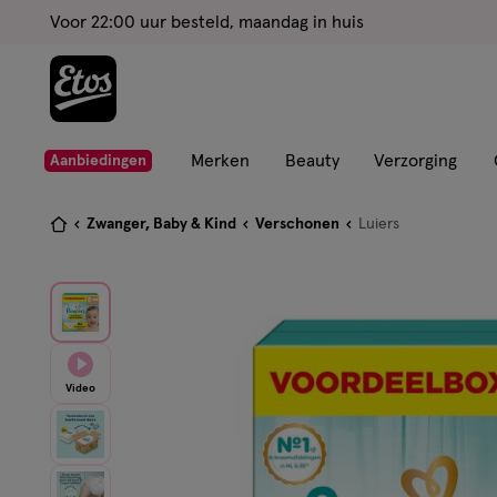
ga
Voor 22:00 uur besteld, maandag in huis
naar
de
hoofd
content
ga
Merken
Beauty
Verzorging
Aanbiedingen
naar
de
Je
Zwanger, Baby & Kind
Verschonen
Luiers
zoekbalk
bent
ga
hier:
naar
de
footer
Video