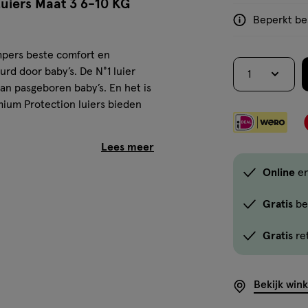
uiers Maat 3 6-10 KG
Beperkt bes
<p>Dit
product
mpers beste comfort en
is
rd door baby’s. De N°1 luier
1
niet
an pasgeboren baby’s. En het is
in
ium Protection luiers bieden
alle
winkels
te
erende microporiën die urine
koop.
in de kern van de luier
Online
en
Gebruik
jft.
de
terkant van de luier te
Gratis
be
optie
Gratis
re
en wolk hullen van comfort en
<em
onclick="docum
e Pampers luiers met miljoenen
button-
Bekijk win
te houden van de huid
-
ips