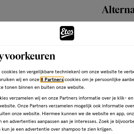
link.button-
ze flex & protect tailleband,
Alterna
-
te beschermen.
icon.c-
baby’s
store-
stock__link.js-
mium Protection
toevoegen
store-
s
aan
stock-
y voorkeuren
verlanglijst
link').click()">'B
afdelingen in Nederland* (*Op
winkelvoorraad
 luiers maat 0-2 in
lig voor de huid van je baby. Ze
om
 cookies (en vergelijkbare technieken) om onze website te verb
llergenen (zoals
te
bruiken wij en onze
8 Partners
cookies om je persoonlijke aanb
r. 1223/2009). Geen wonder dat
zien
te tonen binnen en buiten onze website.
of
ies verzamelen wij en onze Partners informatie over je klik- e
dit
ebsite. Onze Partners verzamelen mogelijk ook informatie over 
product
uiten onze website. Hiermee kunnen we de website en app, on
beschikbaar
iek?
 en advertenties aanpassen aan je interesses. Zoek je bijvoorb
is
Maat
26
Maat
kun je een advertentie over shampoo te zien krijgen.
1
stuks
bij