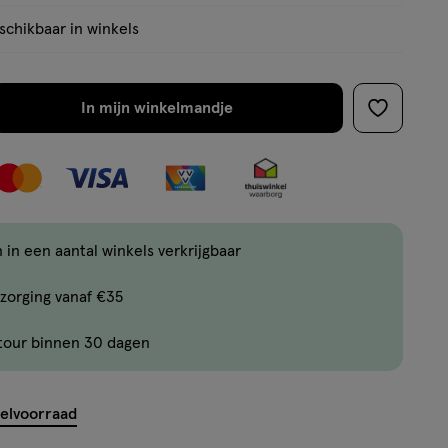
chikbaar in winkels
In mijn winkelmandje
verhoog
toevoege
aantal
aan
met
verlanglijs
één
,
Limiet
 in een aantal winkels verkrijgbaar
bereikt.
zorging vanaf €35
Je
kan
tour binnen 30 dagen
maximaal
ent.querySelector('.c-
50
items
kelvoorraad
bestellen