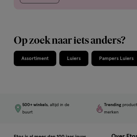
Op zoek naar iets anders?
Assortiment
Luiers
Pampers Luiers
500+ winkels
, altijd in de
Trending
produc
buurt
merken
Over Eto
Etos is al meer dan 100 jaar jouw