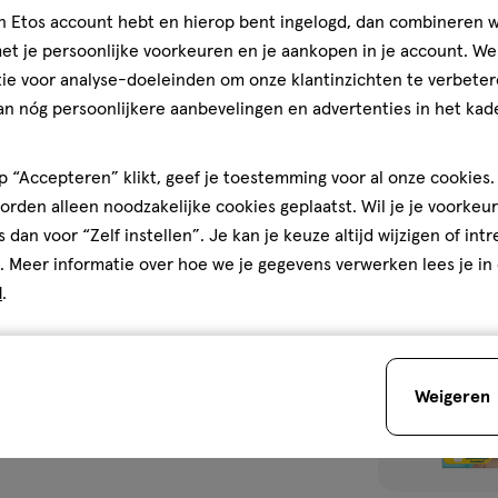
oor hun ultra‑zachte
1,
Pampers Premi
jn Etos account hebt en hierop bent ingelogd, dan combineren w
jouw
an je baby. Ze bevatten een
Luiers Maat 1 2
t je persoonlijke voorkeuren en je aankopen in je account. W
Etos
ect van de huid wegtrekt en
ie voor analyse-doeleinden om onze klantinzichten te verbeter
winkel.
ermd blijft. De Stop &
4.9
4.9/5
(517)
an nóg persoonlijkere aanbevelingen en advertenties in het kade
</p>
systeem, biedt extra zekerheid
van
Bekijk alle varian
ator die blauw kleurt zodra het
5
 bevatten 0%
 “Accepteren” klikt, geef je toestemming voor al onze cookies. 
sterren
se kraamafdelingen.
1
rden alleen noodzakelijke cookies geplaatst. Wil je je voorkeur
op
s dan voor “Zelf instellen”. Je kan je keuze altijd wijzigen of int
basis
. Meer informatie over hoe we je gegevens verwerken lees je in
van
d
.
517
Vul voo
reviews
nderen houden om
Weigeren