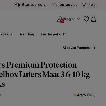
Mijn Etos voordelen
Klantenservice
Winkels
Inloggen
adeaus
Trending
Eerder gekocht
Alles van Pampers
s Premium Protection
lbox Luiers Maat 3 6-10 kg
ks
4.9
s
4.9/5
(506)
van