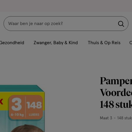
Zoeken
Interactie
met
Gezondheid
Zwanger, Baby & Kind
Thuis & Op Reis
C
dit
veld
opent
een
Pamper
volledig
venster
Voordee
met
148 stu
geavanceerde
zoekopties
Maat
Maat 3
148 stuk
3,