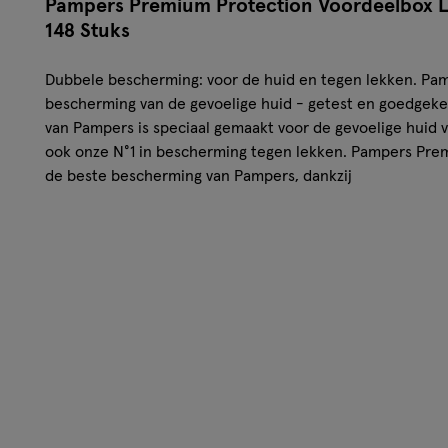
Pampers Premium Protection Voordeelbox L
148 Stuks
Dubbele bescherming: voor de huid en tegen lekken. Pa
bescherming van de gevoelige huid - getest en goedgekeu
van Pampers is speciaal gemaakt voor de gevoelige huid v
ook onze N°1 in bescherming tegen lekken. Pampers Prem
de beste bescherming van Pampers, dankzij
Onmiddelijke absorptie - met meer dan 1000 absorb
en ontlasting onmiddellijk weghouden van de huid en 
vasthouden waardoor de huid droog en beschermd bli
Unieke Stop & Protect pocket - om lekken aan de ach
voorkomen.
Ultrazachte materialen - die de huid van je baby in e
bescherming.
Beschermde huid: de zachtste en meest comfortabel
luchtdoorlatende microporiën om de ontlasting weg 
Onze comfortable pasvorm met overlappende plakstr