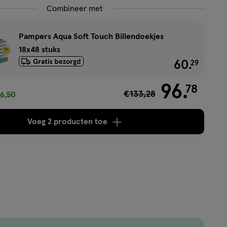
Combineer met
Pampers Aqua Soft Touch Billendoekjes
18x48 stuks
60
.
€ 60.2
29
96
.
78
€133,28
6,50
Voeg
2 producten
toe