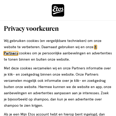
ga
Voor 22:00 uur besteld,
morgen in huis
naar
de
Menu
hoofd
Zoeken
Privacy voorkeuren
content
›
›
ga
Interactie
naar
Wij gebruiken cookies (en vergelijkbare technieken) om onze
met
de
website te verbeteren. Daarnaast gebruiken wij en onze
8
dit
zoekbalk
Partners
cookies om je persoonlijke aanbevelingen en advertenties
ers
Weleda
veld
ga
te tonen binnen en buiten onze website.
opent
naar
Met deze cookies verzamelen wij en onze Partners informatie over
een
de
je klik- en zoekgedrag binnen onze website. Onze Partners
volledig
footer
verzamelen mogelijk ook informatie over je klik- en zoekgedrag
venster
Download de Etos app, word
buiten onze website. Hiermee kunnen we de website en app, onze
met
aanbevelingen en advertenties aanpassen aan je interesses. Zoek
lid en ontvang 2,50 euro
geavanceerde
je bijvoorbeeld op shampoo, dan kun je een advertentie over
zoekopties
cadeau!
shampoo te zien krijgen.
Als je een Mijn Etos account hebt en hierop bent ingelogd, dan
Altijd je klantenkaart bij de hand, makkelijk bestellen en direct