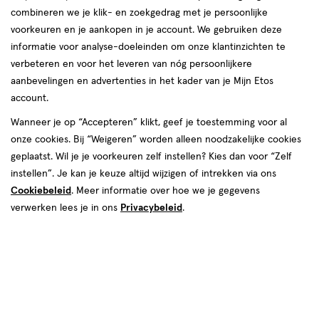
combineren we je klik- en zoekgedrag met je persoonlijke
10% korting op Etos eigen merk producten.*
voorkeuren en je aankopen in je account. We gebruiken deze
App store
Play store
informatie voor analyse-doeleinden om onze klantinzichten te
verbeteren en voor het leveren van nóg persoonlijkere
aanbevelingen en advertenties in het kader van je Mijn Etos
Download nu de app:
account.
Wanneer je op “Accepteren” klikt, geef je toestemming voor al
onze cookies. Bij “Weigeren” worden alleen noodzakelijke cookies
geplaatst. Wil je je voorkeuren zelf instellen? Kies dan voor “Zelf
instellen”. Je kan je keuze altijd wijzigen of intrekken via ons
Ontdek de voordelen
Cookiebeleid
. Meer informatie over hoe we je gegevens
verwerken lees je in ons
Privacybeleid
.