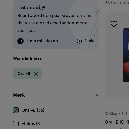
filters
36
Resultat
Hulp nodig?
prod
Beantwoord een paar vragen en vind
de juiste elektrische tandenborstel
toevoe
voor jou.
aan
Help mij kiezen
1 min
verlangl
Wis alle filters
Oral-B
Merk
Oral-B (36)
iO Kids
1 st
iO
Kids,
Oral-B iO K
Philips (7)