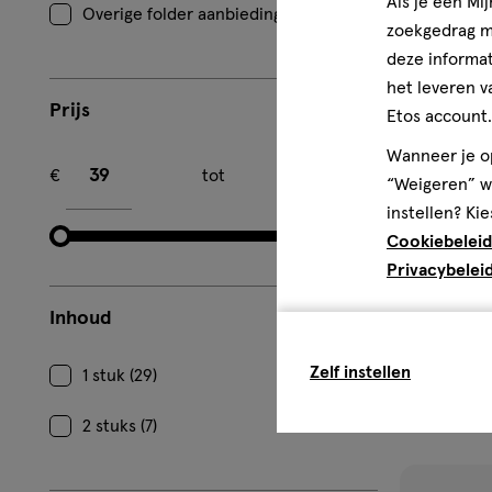
Als je een Mi
Overige folder aanbiedingen (1)
zoekgedrag me
deze informat
het leveren v
Prijs
Etos account.
Minimum bedrag
Maximum bedrag
Wanneer je op
€
tot
€
“Weigeren” wo
instellen? Kie
Cookiebeleid
Privacybelei
1 stuk
Oral-B Pro 
Inhoud
Elektrische
Zelf instellen
1 stuk (29)
1
2 stuks (7)