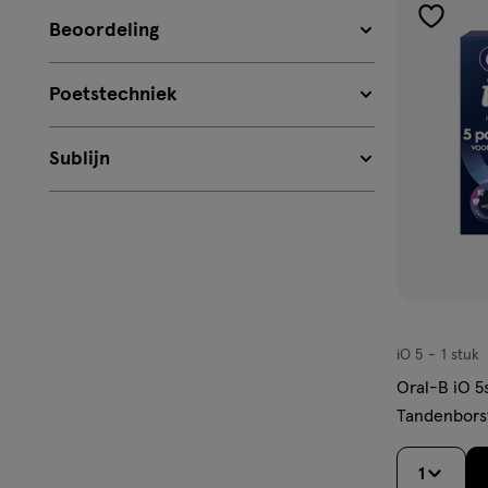
toevoe
Beoordeling
aan
verlangl
Poetstechniek
Sublijn
iO 5
1 stuk
iO
5,
Oral-B iO 5
Tandenbors
1