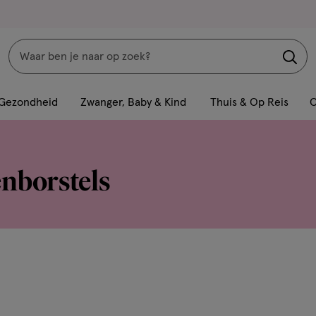
Zoeken
Interactie
met
Gezondheid
Zwanger, Baby & Kind
Thuis & Op Reis
C
dit
veld
opent
enborstels
een
volledig
venster
met
geavanceerde
zoekopties