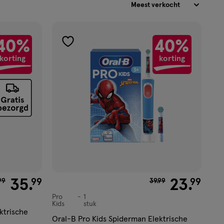
40%
40%
toevoegen
korting
korting
aan
verlanglijst
 € 59.99 voor € 35.99
35
.
van € 39.99 voor € 2
23
.
99
99
99
39
.
99
Pro
1
Pro
Kids
stuk
Kids,
ktrische
Oral-B Pro Kids Spiderman Elektrische