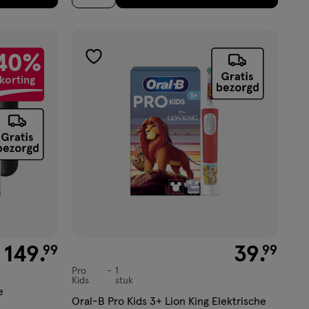
40%
toevoegen
korting
aan
verlanglijst
 249.99 voor € 149.99
149
.
€ 39.99
39
.
99
99
Pro
1
Pro
Kids
stuk
Kids,
e
Oral-B Pro Kids 3+ Lion King Elektrische