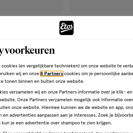
van € 79.99 voor € 47.99
47
.
va
99
79
.
99
79
.
uk
iO 2
1 stuk
iO
2,
ds 6+ Stitch Elektrische
Oral-B iO 2 Roze Elektrische
tel
Tandenborstel
y voorkeuren
Toevoegen
Toevoegen
1
verhoog aantal met één
,
Limiet bereikt.
Je kan m
verh
 cookies (en vergelijkbare technieken) om onze website te verb
bruiken wij en onze
8 Partners
cookies om je persoonlijke aanb
te tonen binnen en buiten onze website.
Gratis
bezorging vanaf €35
Gratis
retour binnen 30 dag
ies verzamelen wij en onze Partners informatie over je klik- e
ebsite. Onze Partners verzamelen mogelijk ook informatie over 
uiten onze website. Hiermee kunnen we de website en app, on
50%
 en advertenties aanpassen aan je interesses. Zoek je bijvoorb
gen
toevoegen
kun je een advertentie over shampoo te zien krijgen.
korting
aan
ijst
verlanglijst