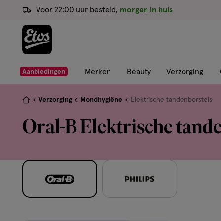
ga
Voor 22:00 uur besteld,
morgen in huis
naar
de
hoofd
content
ga
Merken
Beauty
Verzorging
Aanbiedingen
naar
de
Je
Verzorging
Mondhygiëne
Elektrische tandenborstels
zoekbalk
bent
Oral-B Elektrische tand
ga
hier:
naar
de
footer