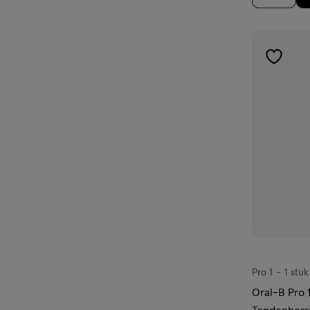
toevoe
aan
verlangl
Pro 1
1 stuk
Pro
1,
Oral-B Pro 