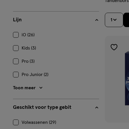
Tandenbors
Lijn
1
iO (26)
Kids (3)
toevoe
aan
Pro (3)
verlangl
Pro Junior (2)
Toon meer
Geschikt voor type gebit
Volwassenen (29)