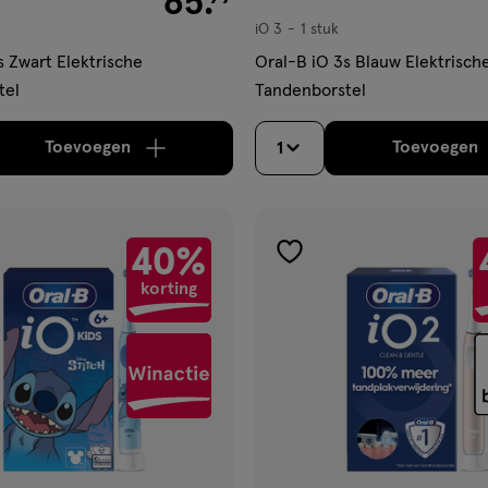
65
.
iO 3
1 stuk
iO
3,
s Zwart Elektrische
Oral-B iO 3s Blauw Elektrisch
tel
Tandenborstel
Toevoegen
Toevoegen
1
verhoog aantal met één
,
Limiet bereikt.
Je kan m
verh
40%
gen
toevoegen
korting
aan
ijst
verlanglijst