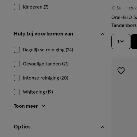
Kinderen (7)
iO 3s
1 stuk
iO
3s,
Oral-B iO 3
Tandenbors
Hulp bij voorkomen van
1
Dagelijkse reiniging (24)
Gevoelige tanden (21)
toevoe
Intense reiniging (20)
aan
verlangl
Whitening (19)
Toon meer
Opties