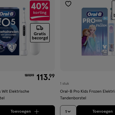
40%
gen
toevoegen
korting
aan
ijst
verlanglijst
van € 189.99 voor € 113.99
113
.
99
189
.
99
1 stuk
s Wit Elektrische
Oral-B Pro Kids Frozen Elektr
tel
Tandenborstel
Toevoegen
Toevoegen
1
verhoog aantal met één
,
Limiet bereikt.
Je kan m
verh