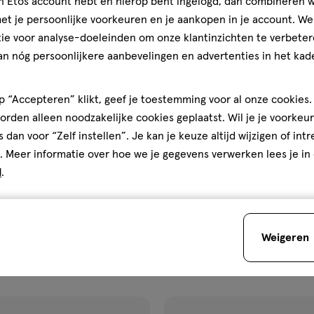
jn Etos account hebt en hierop bent ingelogd, dan combineren w
t je persoonlijke voorkeuren en je aankopen in je account. W
ie voor analyse-doeleinden om onze klantinzichten te verbeter
an nóg persoonlijkere aanbevelingen en advertenties in het kade
 “Accepteren” klikt, geef je toestemming voor al onze cookies. 
rden alleen noodzakelijke cookies geplaatst. Wil je je voorkeur
s dan voor “Zelf instellen”. Je kan je keuze altijd wijzigen of int
van € 79.99 voor € 39.99
39
.
van €
99
79
.
99
249
.
99
. Meer informatie over hoe we je gegevens verwerken lees je in
d
.
iO 6s
1 stuk
iO
6s,
Junior 6+ Star Wars
Oral-B iO 6s Roze Elektrische
 Tandenborstel
Tandenborstel
Weigeren
Toevoegen
Toevoegen
1
verhoog aantal met één
,
Limiet bereikt.
Je kan m
verh