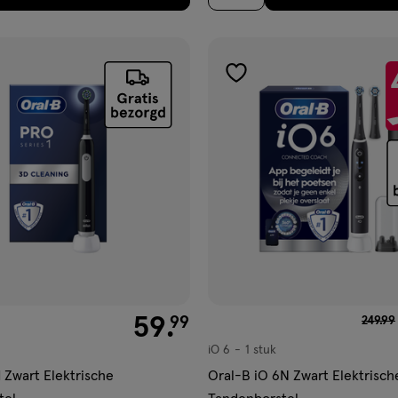
gen
toevoegen
aan
ijst
verlanglijst
€ 59.99
59
.
van €
99
249
.
99
iO 6
1 stuk
iO
6,
1 Zwart Elektrische
Oral-B iO 6N Zwart Elektrisch