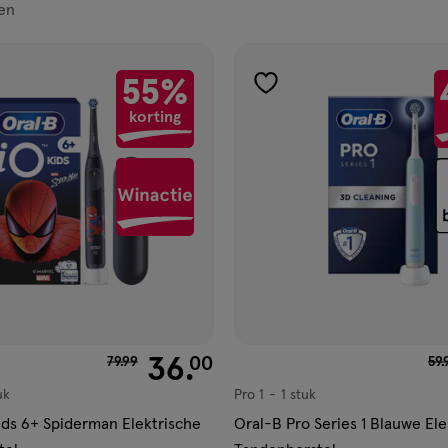
en
ucten
55%
gen
toevoegen
korting
aan
ijst
verlanglijst
van € 79.99 voor € 36.00
36
.
van
00
79
.
99
59
.
uk
Pro 1
1 stuk
Pro
1,
ids 6+ Spiderman Elektrische
Oral-B Pro Series 1 Blauwe Ele