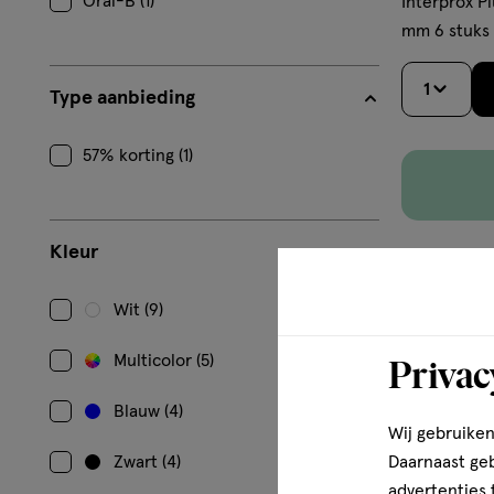
Oral-B (1)
Interprox P
mm 6 stuks
1
Type aanbieding
57% korting (1)
Kleur
Wit (9)
Multicolor (5)
Privac
Blauw (4)
Wij gebruiken
Zwart (4)
Daarnaast ge
advertenties 