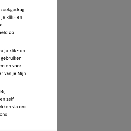
n zoekgedrag
je klik- en
ze
eeld op
e je klik- en
e gebruiken
en en voor
r van je Mijn
Bij
en zelf
rekken via ons
 ons