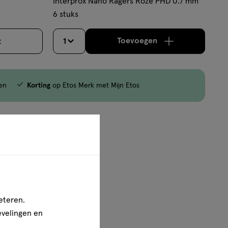
Interprox Nano Ragers Roze PHD 0.7 mm
6 stuks
Toevoegen
t
1
jn nog maar 12 producten op voorraad.
verhoog aantal met é
en
Korting
op Etos Merk met Mijn Etos
van
3
eteren.
evelingen en