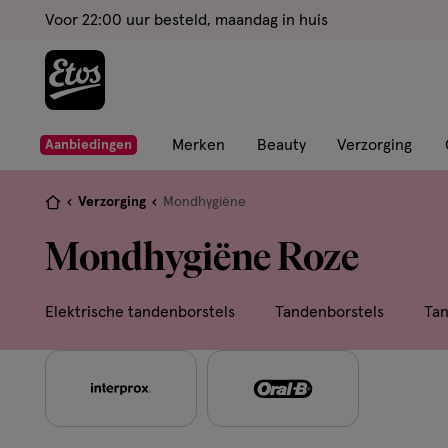
ga
Voor 22:00 uur besteld, maandag in huis
naar
de
hoofd
content
ga
Merken
Beauty
Verzorging
Aanbiedingen
naar
de
Je
Verzorging
Mondhygiëne
zoekbalk
bent
Mondhygiëne Roze
ga
hier:
naar
de
Elektrische tandenborstels
Tandenborstels
Tan
footer