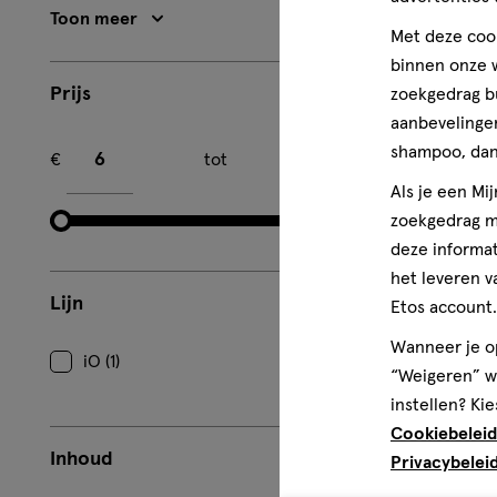
Toon meer
Met deze cook
binnen onze w
Prijs
zoekgedrag b
aanbevelingen
Minimum bedrag
Maximum bedrag
shampoo, dan 
€
tot
€
Als je een Mi
zoekgedrag me
deze informat
het leveren v
Lijn
Etos account.
Wanneer je op
iO (1)
“Weigeren” wo
instellen? Kie
Cookiebeleid
Inhoud
Privacybelei