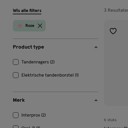
filters
3
Resultate
Wis alle filters
prod
Roze
toevoe
aan
Product type
verlangl
Tandenragers (2)
Elektrische tandenborstel (1)
Merk
Interprox (2)
6 stuks