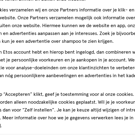
ies verzamelen wij en onze Partners informatie over je klik- e
ebsite. Onze Partners verzamelen mogelijk ook informatie over 
uiten onze website. Hiermee kunnen we de website en app, on
 en advertenties aanpassen aan je interesses. Zoek je bijvoorb
kun je een advertentie over shampoo te zien krijgen.
jn Etos account hebt en hierop bent ingelogd, dan combineren w
t je persoonlijke voorkeuren en je aankopen in je account. W
ie voor analyse-doeleinden om onze klantinzichten te verbeter
an nóg persoonlijkere aanbevelingen en advertenties in het kade
 “Accepteren” klikt, geef je toestemming voor al onze cookies. 
rden alleen noodzakelijke cookies geplaatst. Wil je je voorkeur
s dan voor “Zelf instellen”. Je kan je keuze altijd wijzigen of int
. Meer informatie over hoe we je gegevens verwerken lees je in
d
.