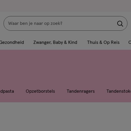
Zoeken
Interactie
met
Gezondheid
Zwanger, Baby & Kind
Thuis & Op Reis
C
dit
veld
opent
een
volledig
venster
dpasta
Opzetborstels
Tandenragers
Tandenstok
met
geavanceerde
zoekopties