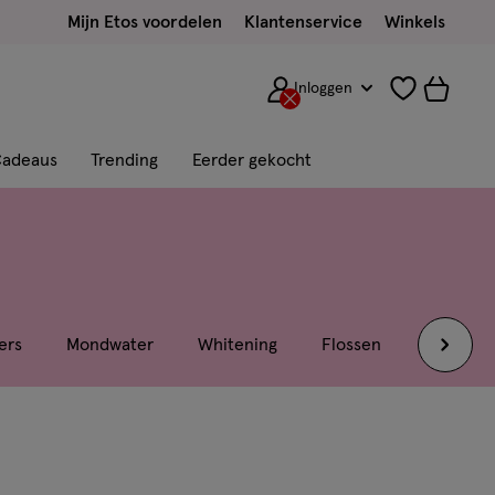
Mijn Etos voordelen
Klantenservice
Winkels
Inloggen
adeaus
Trending
Eerder gekocht
ers
Mondwater
Whitening
Flossen
Kunstgebi