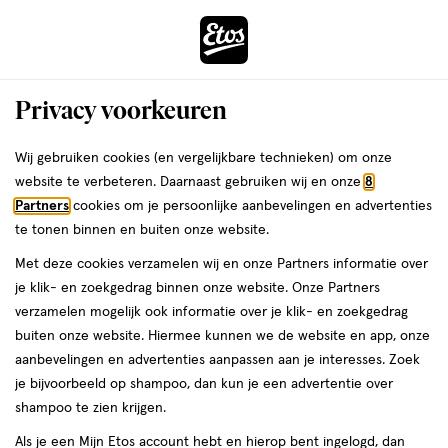
ga
Voor 22:00 uur besteld,
morgen in huis
naar
de
Menu
hoofd
Zoeken
Privacy voorkeuren
content
›
›
ga
Interactie
naar
Wij gebruiken cookies (en vergelijkbare technieken) om onze
Je
Mondhygiëne
Alles van Oral-B
met
de
website te verbeteren. Daarnaast gebruiken wij en onze
8
bent
Oral-B iO 3s Roze Elektrische
dit
zoekbalk
Partners
cookies om je persoonlijke aanbevelingen en advertenties
ers
Weleda
hier:
veld
ga
Tandenborstel
te tonen binnen en buiten onze website.
opent
naar
Met deze cookies verzamelen wij en onze Partners informatie over
een
de
iO
4.5
iO 3s
1 stuk
4.5/5
(280)
je klik- en zoekgedrag binnen onze website. Onze Partners
volledig
3s,
footer
van
verzamelen mogelijk ook informatie over je klik- en zoekgedrag
venster
1
5
buiten onze website. Hiermee kunnen we de website en app, onze
stuk,
met
toevoegen
sterren
aanbevelingen en advertenties aanpassen aan je interesses. Zoek
geavanceerde
aan
op
je bijvoorbeeld op shampoo, dan kun je een advertentie over
zoekopties
verlanglijst
basis
shampoo te zien krijgen.
van
Als je een Mijn Etos account hebt en hierop bent ingelogd, dan
280