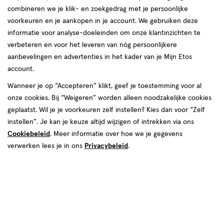
combineren we je klik- en zoekgedrag met je persoonlijke
reviews
voorkeuren en je aankopen in je account. We gebruiken deze
Instellingen aanpassen
informatie voor analyse-doeleinden om onze klantinzichten te
verbeteren en voor het leveren van nóg persoonlijkere
aanbevelingen en advertenties in het kader van je Mijn Etos
account.
Video
Wanneer je op “Accepteren” klikt, geef je toestemming voor al
onze cookies. Bij “Weigeren” worden alleen noodzakelijke cookies
Maat
geplaatst. Wil je je voorkeuren zelf instellen? Kies dan voor “Zelf
iO 3
iO 5
iO 6
iO 6s
iO 9
iO 9s
iO
iO 3s
instellen”. Je kan je keuze altijd wijzigen of intrekken via ons
Cookiebeleid
. Meer informatie over hoe we je gegevens
Variant
verwerken lees je in ons
Privacybeleid
.
Zwart
Roze
€ 109.99
109
.
99
Spaar 43 Air Miles