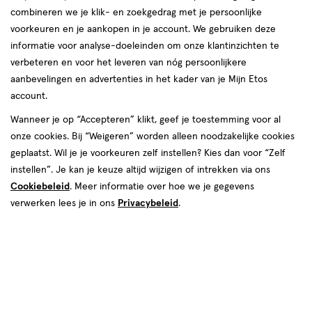
combineren we je klik- en zoekgedrag met je persoonlijke
JANZEN
voorkeuren en je aankopen in je account. We gebruiken deze
informatie voor analyse-doeleinden om onze klantinzichten te
producten
verbeteren en voor het leveren van nóg persoonlijkere
aanbevelingen en advertenties in het kader van je Mijn Etos
toevoegen
toevoegen
account.
aan
aan
verlanglijst
verlanglijst
Wanneer je op “Accepteren” klikt, geef je toestemming voor al
onze cookies. Bij “Weigeren” worden alleen noodzakelijke cookies
geplaatst. Wil je je voorkeuren zelf instellen? Kies dan voor “Zelf
instellen”. Je kan je keuze altijd wijzigen of intrekken via ons
Cookiebeleid
. Meer informatie over hoe we je gegevens
verwerken lees je in ons
Privacybeleid
.
€ 17.95
17
.
€ 14.95
14
.
95
95
50 ML
100 ML
JANZEN Body Mist Black 22 50
JANZEN Aftershave Balm For
ML
Men
Toevoegen
Toevoegen
1
1
verhoog aantal met één
,
Bijna uitverkocht!
verhoog aanta
Er zi