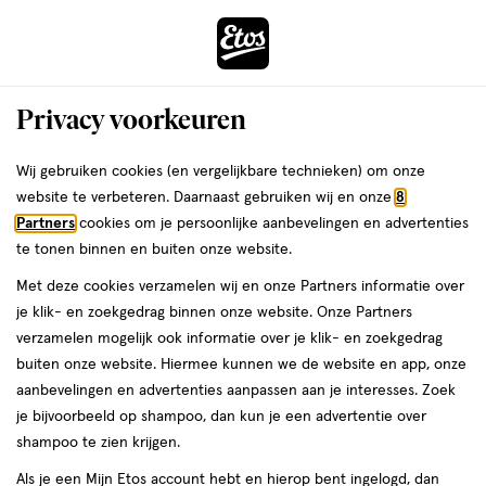
ga
Voor 22:00 uur besteld,
morgen in huis
naar
de
Menu
hoofd
Zoeken
Privacy voorkeuren
content
›
›
ga
Interactie
naar
Wij gebruiken cookies (en vergelijkbare technieken) om onze
Je
Beauty
Parfum
met
de
website te verbeteren. Daarnaast gebruiken wij en onze
8
bent
JANZEN Parfum
dit
zoekbalk
Partners
cookies om je persoonlijke aanbevelingen en advertenties
ers
Weleda
hier:
veld
ga
te tonen binnen en buiten onze website.
opent
naar
Damesparfum
Herengeuren
Niche geuren
Arabisch parfum
Kind
Met deze cookies verzamelen wij en onze Partners informatie over
een
de
je klik- en zoekgedrag binnen onze website. Onze Partners
volledig
footer
verzamelen mogelijk ook informatie over je klik- en zoekgedrag
venster
buiten onze website. Hiermee kunnen we de website en app, onze
met
aanbevelingen en advertenties aanpassen aan je interesses. Zoek
geavanceerde
je bijvoorbeeld op shampoo, dan kun je een advertentie over
zoekopties
Filteren
(2)
Sorteer
1
shampoo te zien krijgen.
Als je een Mijn Etos account hebt en hierop bent ingelogd, dan