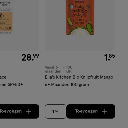
€ 28.99
28
.
€ 1.85
1
.
99
85
Vanaf 6
100
Vanaf
maanden
GR
6
Face
Ella's Kitchen Bio Knijpfruit Mango
maanden,
ème SPF50+
6+ Maanden 100 gram
Toevoegen
Toevoegen
1
verhoog aantal met één
,
Limiet bereikt.
verhoog aantal m
Je kan maximaa