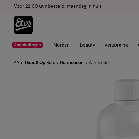
ga
Voor 22:00 uur besteld, maandag in huis
naar
de
hoofd
content
ga
Merken
Beauty
Verzorging
Aanbiedingen
naar
de
Je
Thuis & Op Reis
Huishouden
Wasmiddel
zoekbalk
bent
ga
hier:
naar
de
footer