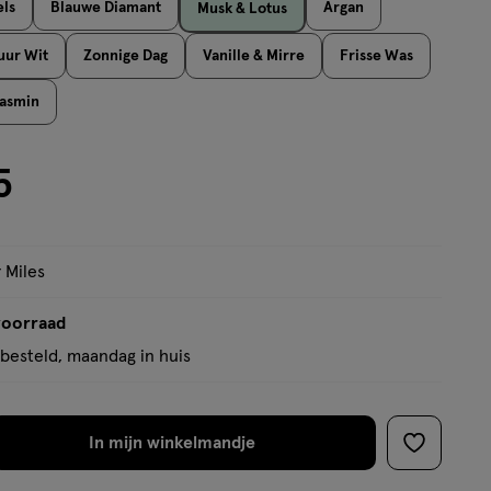
ls
Blauwe Diamant
Argan
Musk & Lotus
op
basis
uur Wit
Zonnige Dag
Vanille & Mirre
Frisse Was
van
Jasmin
7
reviews
5
 Miles
voorraad
besteld, maandag in huis
In mijn winkelmandje
verhoog
toevoege
aantal
aan