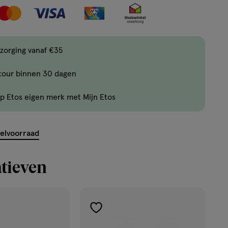
met
verlanglijs
één
,
Bijna
zorging vanaf €35
uitverkocht!
tour binnen 30 dagen
Er
zijn
p Etos eigen merk met Mijn Etos
nog
maar
19
kelvoorraad
producten
op
tieven
voorraad.
toevoegen
aan