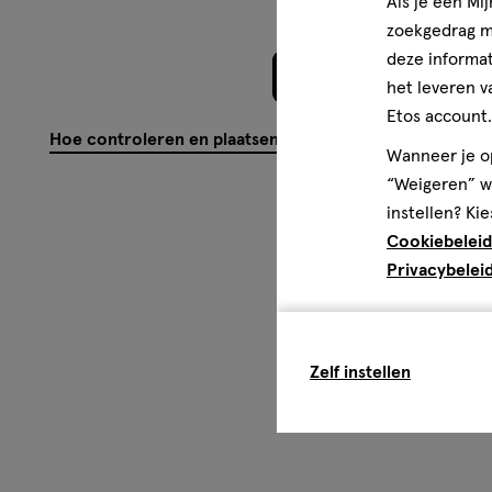
Als je een Mi
zoekgedrag me
deze informat
Meer laden
het leveren v
Etos account.
Hoe controleren en plaatsen wij reviews?
Wanneer je op
“Weigeren” wo
instellen? Kie
Cookiebeleid
Privacybelei
Zelf instellen