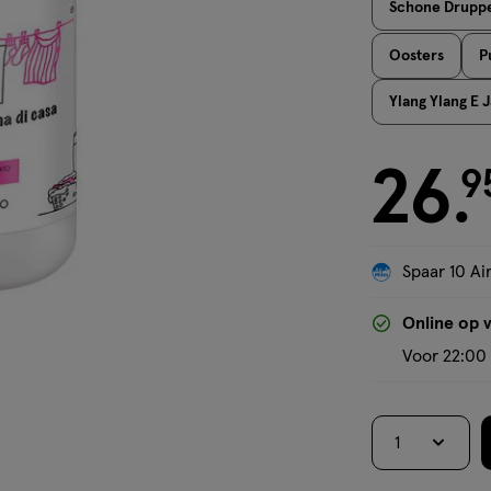
Schone Druppe
Oosters
P
Ylang Ylang E 
26
€ 26.95
9
.
Spaar 10 Air
Online op 
Voor 22:00 
1