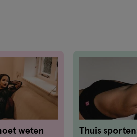
basis
van
25
reviews
 moet weten
Thuis sporten