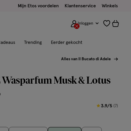
Mijn Etos voordelen
Klantenservice
Winkels
Inloggen
adeaus
Trending
Eerder gekocht
Alles van Il Bucato di Adele
Wasparfum Musk & Lotus
L
3.9
3.9/5
(7)
van
5
sterren