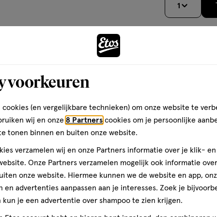
1
op
basis
van
1
teren op
Recentste
Andere
reviews
y voorkeuren
Kwaliteit
 cookies (en vergelijkbare technieken) om onze website te verb
toevoegen
Kwaliteit, 5.0 van 5
5.0
bruiken wij en onze
8 Partners
cookies om je persoonlijke aanb
aan
dit
te tonen binnen en buiten onze website.
verlanglijst
Prijs
Prijs, 2.0 van 5
2.0
ies verzamelen wij en onze Partners informatie over je klik- e
ebsite. Onze Partners verzamelen mogelijk ook informatie over 
Gebruiksgemak
uiten onze website. Hiermee kunnen we de website en app, on
Gebruiksgemak, 4.0 van 5
4.0
 en advertenties aanpassen aan je interesses. Zoek je bijvoorb
kun je een advertentie over shampoo te zien krijgen.
den