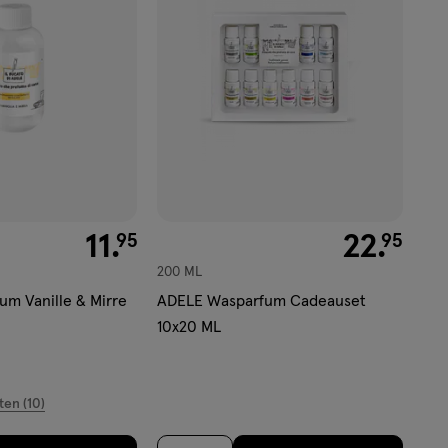
verlanglijst
€ 11.95
11
.
€ 22.95
22
.
95
95
200 ML
m Vanille & Mirre
ADELE Wasparfum Cadeauset
10x20 ML
ten (10)