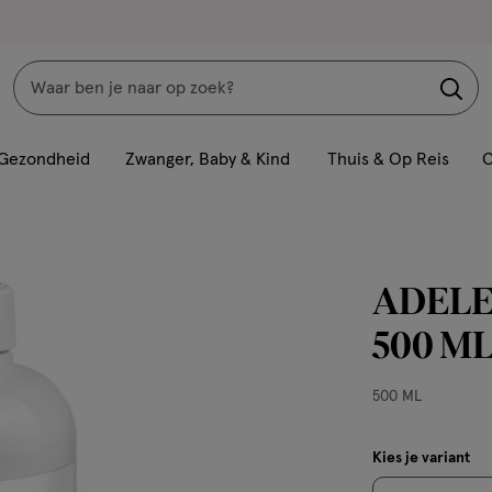
Zoeken
Interactie
met
Gezondheid
Zwanger, Baby & Kind
Thuis & Op Reis
C
dit
veld
opent
een
ADELE 
volledig
venster
500 M
met
geavanceerde
500
500 ML
zoekopties
ML,
Kies je variant