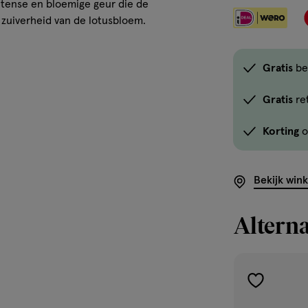
ntense en bloemige geur die de
 zuiverheid van de lotusbloem.
Gratis
be
Gratis
re
Korting
o
Bekijk win
Alterna
toevoegen
aan