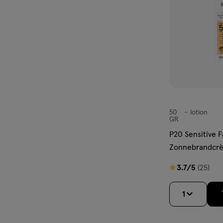
50
lotion
lotion
GR
P20 Sensitive 
Zonnebrandcr
3.7
3.7/5
(25)
van
5
1
sterren
op