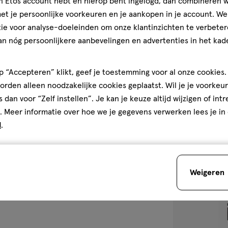
jn Etos account hebt en hierop bent ingelogd, dan combineren w
t je persoonlijke voorkeuren en je aankopen in je account. W
ie voor analyse-doeleinden om onze klantinzichten te verbeter
1 stuk
an nóg persoonlijkere aanbevelingen en advertenties in het kade
Mira - Waspar
 “Accepteren” klikt, geef je toestemming voor al onze cookies. 
rden alleen noodzakelijke cookies geplaatst. Wil je je voorkeur
s dan voor “Zelf instellen”. Je kan je keuze altijd wijzigen of int
. Meer informatie over hoe we je gegevens verwerken lees je in
d
.
1
Weigeren
toevoegen
aan
verlanglijst