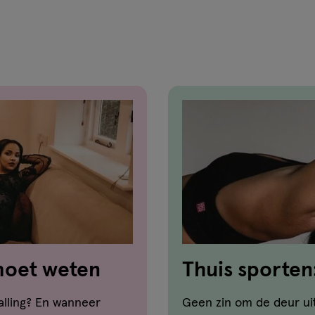
van
3
reviews
 moet weten
Thuis sporten
en de voordel
alling? En wanneer
Geen zin om de deur uit