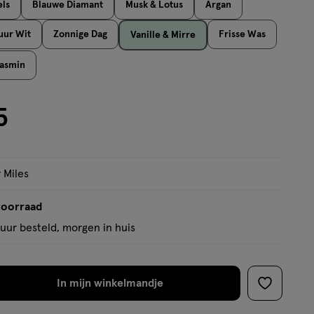
ls
Blauwe Diamant
Musk & Lotus
Argan
op
basis
uur Wit
Zonnige Dag
Frisse Was
Vanille & Mirre
van
Jasmin
7
reviews
5
 Miles
voorraad
uur besteld, morgen in huis
In mijn winkelmandje
verhoog
toevoege
aantal
aan