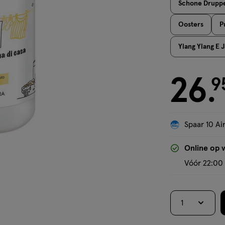
Schone Druppe
Oosters
P
Ylang Ylang E 
26
€ 26.95
9
.
Spaar 10 Air
Online op 
Vóór 22:00 
1