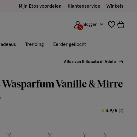
Mijn Etos voordelen
Klantenservice
Winkels
Inloggen
adeaus
Trending
Eerder gekocht
Alles van Il Bucato di Adele
Wasparfum Vanille & Mirre
L
3.9
3.9/5
(7)
van
5
sterren