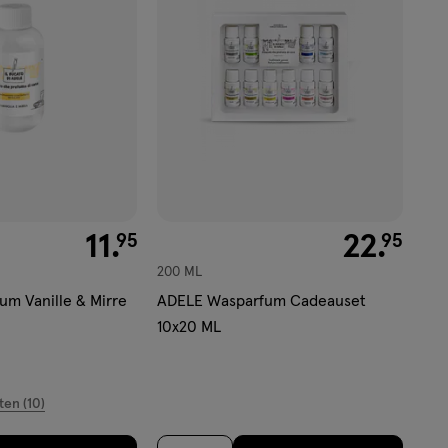
verlanglijst
€ 11.95
11
.
€ 22.95
22
.
95
95
200 ML
m Vanille & Mirre
ADELE Wasparfum Cadeauset
10x20 ML
ten (10)