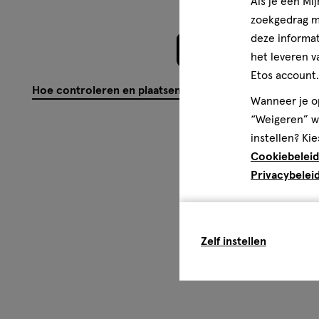
Als je een Mi
zoekgedrag me
deze informat
Meer laden
het leveren v
Etos account.
Hoe controleren en plaatsen wij reviews?
Wanneer je op
“Weigeren” wo
instellen? Kie
Cookiebeleid
Privacybelei
Zelf instellen