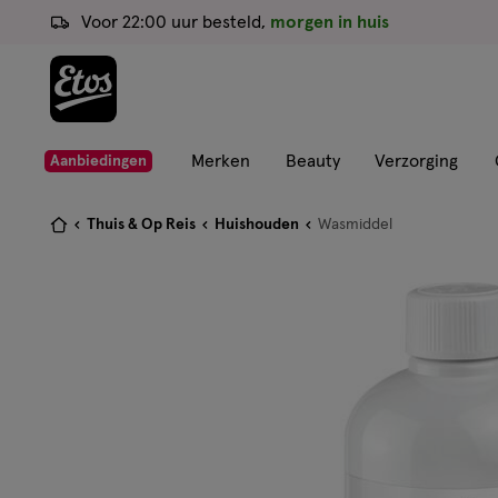
ga
Voor 22:00 uur besteld,
morgen in huis
naar
de
hoofd
content
ga
Merken
Beauty
Verzorging
Aanbiedingen
naar
de
Je
Thuis & Op Reis
Huishouden
Wasmiddel
zoekbalk
bent
ga
hier:
naar
de
footer