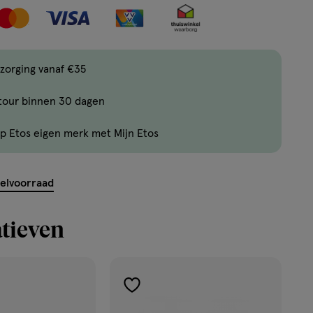
met
verlanglijs
één
,
Bijna
zorging vanaf €35
uitverkocht!
tour binnen 30 dagen
Er
zijn
p Etos eigen merk met Mijn Etos
nog
maar
13
kelvoorraad
producten
op
tieven
voorraad.
toevoegen
aan