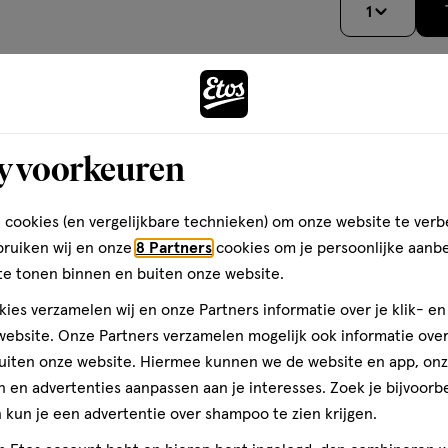
1
op
basis
van
1
teren op
Recentste
Andere
reviews
y voorkeuren
Kwaliteit
 cookies (en vergelijkbare technieken) om onze website te verb
toevoegen
Kwaliteit, 5.0 van 5
5.0
bruiken wij en onze
8 Partners
cookies om je persoonlijke aanb
aan
dit
te tonen binnen en buiten onze website.
verlanglijst
Prijs
Prijs, 2.0 van 5
2.0
ies verzamelen wij en onze Partners informatie over je klik- e
ebsite. Onze Partners verzamelen mogelijk ook informatie over 
Gebruiksgemak
uiten onze website. Hiermee kunnen we de website en app, on
Gebruiksgemak, 4.0 van 5
4.0
 en advertenties aanpassen aan je interesses. Zoek je bijvoorb
kun je een advertentie over shampoo te zien krijgen.
den