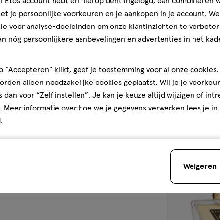
jn Etos account hebt en hierop bent ingelogd, dan combineren w
t je persoonlijke voorkeuren en je aankopen in je account. W
ie voor analyse-doeleinden om onze klantinzichten te verbeter
1 stuk
an nóg persoonlijkere aanbevelingen en advertenties in het kade
Mira - Waspar
 “Accepteren” klikt, geef je toestemming voor al onze cookies. 
rden alleen noodzakelijke cookies geplaatst. Wil je je voorkeur
s dan voor “Zelf instellen”. Je kan je keuze altijd wijzigen of int
. Meer informatie over hoe we je gegevens verwerken lees je in
1
d
.
Bijna 
toevoegen
Weigeren
aan
verlanglijst