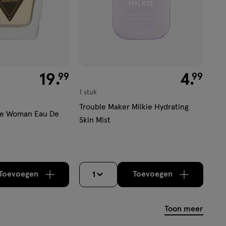
€ 19.99
19
.
€ 4.99
4
.
99
99
1 stuk
Trouble Maker Milkie Hydrating
ve Woman Eau De
Skin Mist
Toevoegen
Toevoegen
1
verhoog aantal met één
,
Bijna uitverkocht!
verhoog aantal m
Er zijn nog
Toon meer