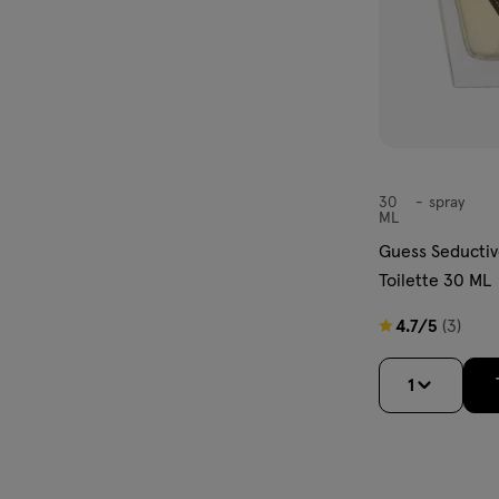
30
spray
spray
ML
Guess Seducti
Toilette 30 ML
4.7
4.7/5
(3)
van
5
1
sterren
op
basis