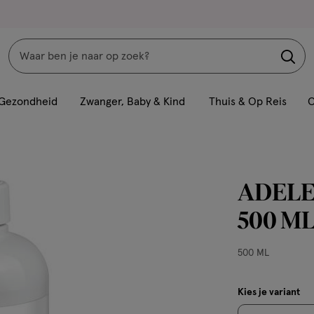
Zoeken
Interactie
met
Gezondheid
Zwanger, Baby & Kind
Thuis & Op Reis
C
dit
veld
opent
een
ADELE 
volledig
venster
500 M
met
geavanceerde
500
500 ML
zoekopties
ML,
Kies je variant