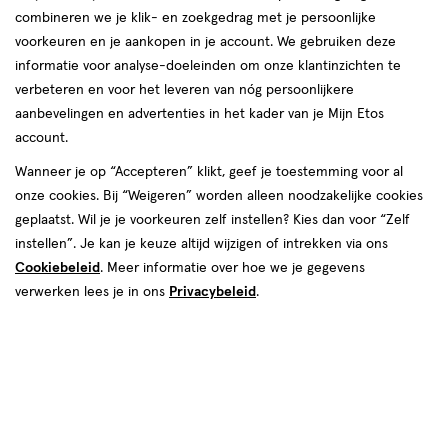
combineren we je klik- en zoekgedrag met je persoonlijke
voorkeuren en je aankopen in je account. We gebruiken deze
informatie voor analyse-doeleinden om onze klantinzichten te
verbeteren en voor het leveren van nóg persoonlijkere
aanbevelingen en advertenties in het kader van je Mijn Etos
account.
Kies je variant
Wanneer je op “Accepteren” klikt, geef je toestemming voor al
onze cookies. Bij “Weigeren” worden alleen noodzakelijke cookies
100 GR
30 GR
geplaatst. Wil je je voorkeuren zelf instellen? Kies dan voor “Zelf
instellen”. Je kan je keuze altijd wijzigen of intrekken via ons
€ 5.79
5
.
79
Cookiebeleid
. Meer informatie over hoe we je gegevens
verwerken lees je in ons
Privacybeleid
.
Spaar 2 Air Miles
Online op voorraad
Voor 22:00 besteld, maandag in huis
1
In mijn winkelmandje
verhoog