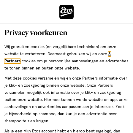
ga
Voor 22:00 uur besteld, maandag in huis
naar
de
Menu
hoofd
Zoeken
Privacy voorkeuren
content
›
›
ga
Interactie
naar
Wij gebruiken cookies (en vergelijkbare technieken) om onze
Je
Probleemhuid
Alles van Bepanthen
met
de
website te verbeteren. Daarnaast gebruiken wij en onze
8
bent
Bepanthen Verzorgende Crème 30 GR
dit
zoekbalk
Partners
cookies om je persoonlijke aanbevelingen en advertenties
ers
Weleda
hier:
veld
ga
te tonen binnen en buiten onze website.
30
5
30 GR
crème
5/5
(1)
opent
naar
Met deze cookies verzamelen wij en onze Partners informatie over
GR,
van
een
de
crème
je klik- en zoekgedrag binnen onze website. Onze Partners
5
volledig
footer
verzamelen mogelijk ook informatie over je klik- en zoekgedrag
toevoegen
sterren
venster
buiten onze website. Hiermee kunnen we de website en app, onze
aan
op
met
aanbevelingen en advertenties aanpassen aan je interesses. Zoek
verlanglijst
basis
geavanceerde
je bijvoorbeeld op shampoo, dan kun je een advertentie over
van
zoekopties
shampoo te zien krijgen.
1
reviews
Als je een Mijn Etos account hebt en hierop bent ingelogd, dan