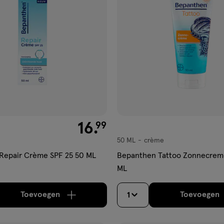
aan
ijst
verlanglijst
€ 16.99
16
.
99
50 ML
crème
crème
Repair Crème SPF 25 50 ML
Bepanthen Tattoo Zonnecrem
ML
Toevoegen
Toevoegen
1
verhoog aantal met één
,
Bijna uitverkocht!
Er zi
verh