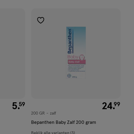
toevoegen
aan
verlanglijst
€ 5.59
5
.
€ 24.99
24
.
59
99
200 GR
zalf
zalf
Bepanthen Baby Zalf 200 gram
Bekijk alle varianten (3)