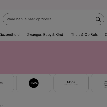
Zoeken
Interactie
met
Gezondheid
Zwanger, Baby & Kind
Thuis & Op Reis
C
dit
veld
opent
een
volledig
venster
met
geavanceerde
zoekopties
en