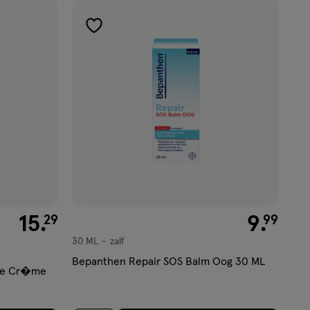
toevoegen
aan
verlanglijst
€ 15.29
15
.
€ 9.99
9
.
29
99
30 ML
zalf
zalf
Bepanthen Repair SOS Balm Oog 30 ML
nde Cr�me