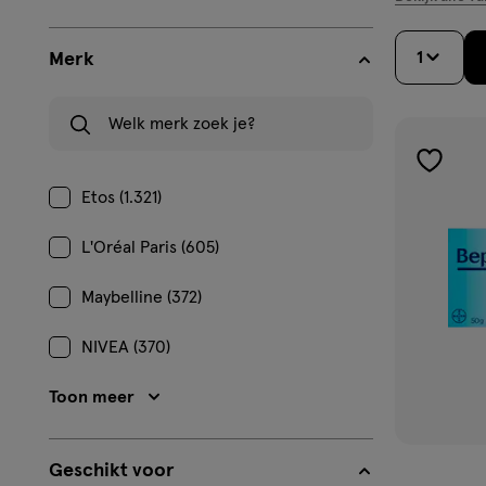
1
Merk
Welk merk zoek je?
toevoe
Etos (1.321)
aan
verlangl
L'Oréal Paris (605)
Maybelline (372)
NIVEA (370)
Toon meer
Geschikt voor