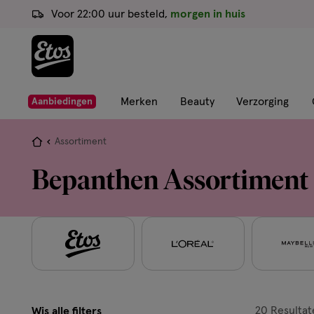
ga
Voor 22:00 uur besteld,
morgen in huis
naar
de
hoofd
content
ga
Merken
Beauty
Verzorging
Aanbiedingen
naar
de
Je
Assortiment
zoekbalk
bent
Bepanthen Assortiment
ga
hier:
naar
de
footer
20
Resultat
Wis alle filters