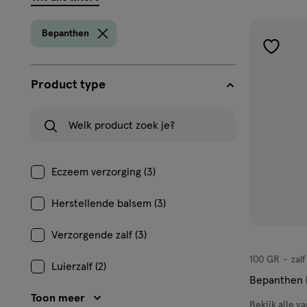
filters
prod
Bepanthen
toevoe
aan
Product type
verlangl
Welk product zoek je?
Eczeem verzorging (3)
Herstellende balsem (3)
Verzorgende zalf (3)
100 GR
zalf
zalf
Luierzalf (2)
Bepanthen B
Toon meer
Bekijk alle va