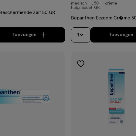
medisch
50
crème
medisch
hulpmiddel
GR
hulpmiddel,
Beschermende Zalf 50 GR
Bepanthen Eczeem Cr�me 50
crème
Toevoegen
Toevoegen
1
verhoog aantal met één
,
Bijna uitverkocht!
Er zi
verh
gen
toevoegen
aan
ijst
verlanglijst