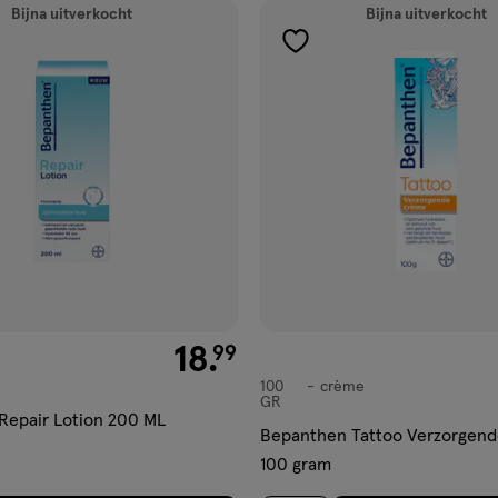
Bijna uitverkocht
Bijna uitverkocht
gen
toevoegen
aan
ijst
verlanglijst
€ 18.99
18
.
99
100
crème
crème
GR
Repair Lotion 200 ML
Bepanthen Tattoo Verzorge
100 gram