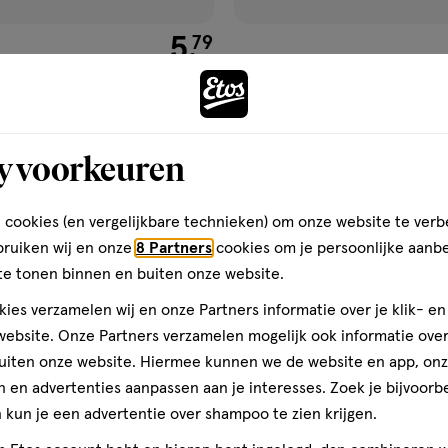
€ 5.79
5
.
79
me
100 ML
Bepanthen Repair SOS Balm 1
Verzorgende Crème 30 GR
y voorkeuren
Toevoegen
Toevoegen
1
verhoog aantal met één
,
Bijna uitverkocht!
Er zi
verh
 cookies (en vergelijkbare technieken) om onze website te verb
bruiken wij en onze
8 Partners
cookies om je persoonlijke aanb
Gratis
bezorging vanaf €35
Gratis
retour binnen 30 dag
te tonen binnen en buiten onze website.
ies verzamelen wij en onze Partners informatie over je klik- e
Bijna uitverkocht
ebsite. Onze Partners verzamelen mogelijk ook informatie over 
uiten onze website. Hiermee kunnen we de website en app, on
gen
toevoegen
 en advertenties aanpassen aan je interesses. Zoek je bijvoorb
aan
kun je een advertentie over shampoo te zien krijgen.
ijst
verlanglijst