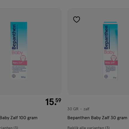
ucten
gen
toevoegen
aan
ijst
verlanglijst
€ 15.59
15
.
59
30 GR
zalf
zalf
aby Zalf 100 gram
Bepanthen Baby Zalf 30 gram
rianten (3)
Bekijk alle varianten (3)