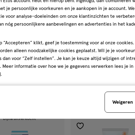
jn Etos account hebt en hierop bent ingelogd, dan combineren w
t je persoonlijke voorkeuren en je aankopen in je account. W
ie voor analyse-doeleinden om onze klantinzichten te verbeter
an nóg persoonlijkere aanbevelingen en advertenties in het kade
 “Accepteren” klikt, geef je toestemming voor al onze cookies. 
rden alleen noodzakelijke cookies geplaatst. Wil je je voorkeur
€ 15.59
15
.
59
s dan voor “Zelf instellen”. Je kan je keuze altijd wijzigen of int
. Meer informatie over hoe we je gegevens verwerken lees je in
30 GR
zalf
zalf
d
.
attoo Zalf 100 gram
Bepanthen Tattoo Zalf 30 gra
Toevoegen
Toevoegen
1
verhoog aantal met één
,
Bijna uitverkocht!
Er zi
verh
Weigeren
Bijna uitverkocht
gen
toevoegen