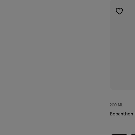
toevoe
aan
verlangl
200 ML
Bepanthen 