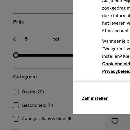
Als je een Mi
zoekgedrag me
deze informat
Prijs
het leveren v
Etos account.
Minimum bedrag
Maximum bedrag
€
tot
€
Wanneer je op
“Weigeren” wo
instellen? Kie
Cookiebeleid
100 GR
zalf
zalf
Privacybelei
Bepanthen T
Categorie
Overig (20)
1
Zelf instellen
Gezondheid (11)
Zwanger, Baby & Kind (8)
toevoe