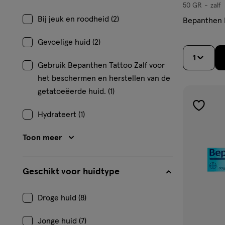
50 GR
zalf
zalf
Bij jeuk en roodheid (2)
Bepanthen 
Gevoelige huid (2)
1
Gebruik Bepanthen Tattoo Zalf voor
het beschermen en herstellen van de
getatoeëerde huid. (1)
toevoe
Hydrateert (1)
aan
verlangl
Toon meer
Geschikt voor huidtype
Droge huid (8)
Jonge huid (7)