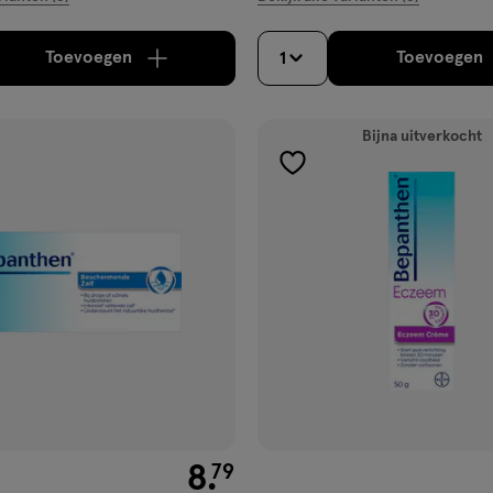
Toevoegen
Toevoegen
1
verhoog aantal met één
,
Limiet bereikt.
Je kan m
verh
Bijna uitverkocht
gen
toevoegen
aan
ijst
verlanglijst
€ 8.79
8
.
79