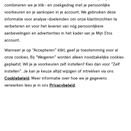
combineren we je klik- en zoekgedrag met je persoonlijke
voorkeuren en je aankopen in je account. We gebruiken deze
informatie voor analyse-doeleinden om onze klantinzichten te
verbeteren en voor het leveren van nóg persoonlijkere
aanbevelingen en advertenties in het kader van je Mijn Etos
account.
Kies je variant
Wanneer je op “Accepteren” klikt, geef je toestemming voor al
onze cookies. Bij “Weigeren” worden alleen noodzakelijke cookies
236 ML
473 ML
1000 ML
473 ML Navullin
88 ML
geplaatst. Wil je je voorkeuren zelf instellen? Kies dan voor “Zelf
instellen”. Je kan je keuze altijd wijzigen of intrekken via ons
€ 7.59
7
.
59
4+1 gratis
Product
Cookiebeleid
. Meer informatie over hoe we je gegevens
badge
Je bespaart €7,59 bij 5 stuks
verwerken lees je in ons
Privacybeleid
.
tooltip
Spaar 3 Air Miles
Online op voorraad
Vóór 22:00 uur besteld, morgen in huis