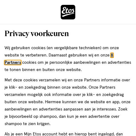
ga
Voor 22:00 uur besteld,
morgen in huis
naar
de
Menu
hoofd
Zoeken
Privacy voorkeuren
content
›
›
ga
Interactie
naar
Wij gebruiken cookies (en vergelijkbare technieken) om onze
Je
CeraVe Gezichtsverzorging
Alles van CeraVe
met
de
website te verbeteren. Daarnaast gebruiken wij en onze
8
bent
CeraVe Hydraterende Melk Mini 88 ML
dit
zoekbalk
Partners
cookies om je persoonlijke aanbevelingen en advertenties
ers
Weleda
hier:
veld
ga
te tonen binnen en buiten onze website.
88
4.6
88 ML
melk
4.6/5
(103)
opent
naar
Met deze cookies verzamelen wij en onze Partners informatie over
ML,
van
een
de
melk
je klik- en zoekgedrag binnen onze website. Onze Partners
5
4+1
volledig
footer
verzamelen mogelijk ook informatie over je klik- en zoekgedrag
toevoegen
sterren
gratis
venster
buiten onze website. Hiermee kunnen we de website en app, onze
aan
op
met
aanbevelingen en advertenties aanpassen aan je interesses. Zoek
verlanglijst
basis
geavanceerde
je bijvoorbeeld op shampoo, dan kun je een advertentie over
van
zoekopties
shampoo te zien krijgen.
103
reviews
Als je een Mijn Etos account hebt en hierop bent ingelogd, dan