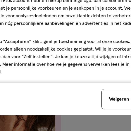
jn Etos account hebt en hierop bent ingelogd, dan combineren w
Turbocharged G
t je persoonlijke voorkeuren en je aankopen in je account. W
Illuminator Blu
4.1
ie voor analyse-doeleinden om onze klantinzichten te verbeter
4.1/5
(91)
van
an nóg persoonlijkere aanbevelingen en advertenties in het kade
+2
5
sterren
2
 “Accepteren” klikt, geef je toestemming voor al onze cookies. 
op
rden alleen noodzakelijke cookies geplaatst. Wil je je voorkeur
basis
s dan voor “Zelf instellen”. Je kan je keuze altijd wijzigen of int
van
. Meer informatie over hoe we je gegevens verwerken lees je in
91
d
.
reviews
Weigeren