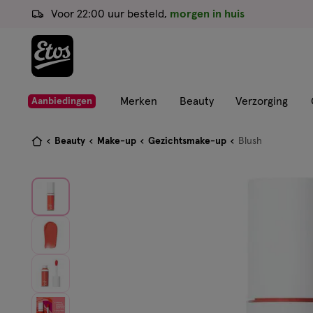
ga
Voor 22:00 uur besteld,
morgen in huis
naar
de
hoofd
content
ga
Merken
Beauty
Verzorging
Aanbiedingen
naar
de
Je
Beauty
Make-up
Gezichtsmake-up
Blush
zoekbalk
bent
ga
hier:
naar
de
footer