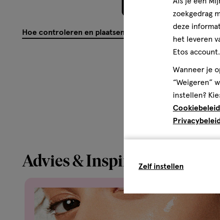
Als je een Mi
Meer laden
zoekgedrag me
deze informat
Hoe controleren en plaatsen wij reviews?
het leveren v
Etos account.
Wanneer je op
“Weigeren” wo
instellen? Kie
Cookiebeleid
Privacybelei
Advies & Inspiratie
Zelf instellen