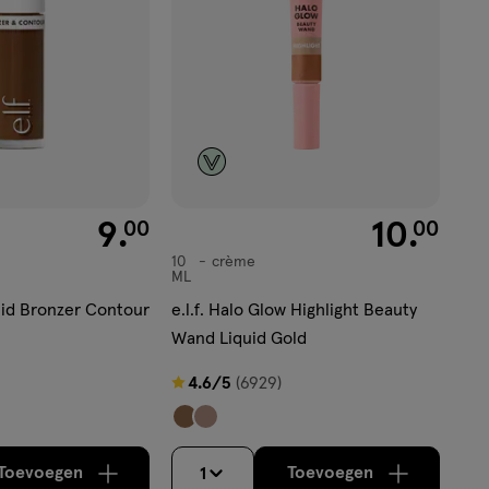
€ 9.00
9
.
€ 10.00
10
.
00
00
10
crème
crème
ML
quid Bronzer Contour
e.l.f. Halo Glow Highlight Beauty
Wand Liquid Gold
4.6
4.6/5
(6929)
van
5
sterren
Toevoegen
Toevoegen
1
verhoog aantal met één
,
Bijna uitverkocht!
verhoog aantal m
Er zijn no