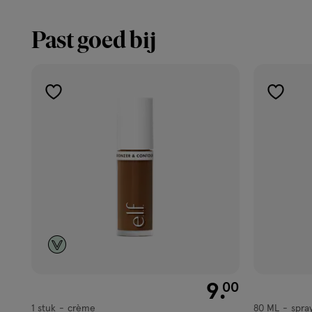
Past goed bij
toevoegen
toevoe
aan
aan
verlanglijst
verlangl
€ 9.00
9
.
00
1 stuk
crème
80 ML
spra
crème
spray