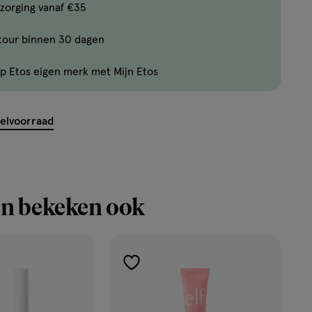
Bijna
zorging vanaf €35
uitverkocht!
tour binnen 30 dagen
Er
zijn
p Etos eigen merk met Mijn Etos
nog
maar
5
kelvoorraad
producten
op
voorraad.
n bekeken ook
toevoegen
aan
verlanglijst