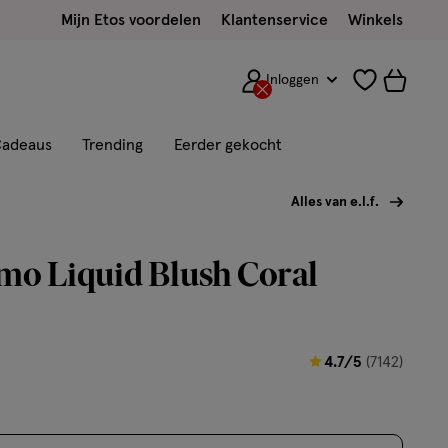
Mijn Etos voordelen
Klantenservice
Winkels
Inloggen
adeaus
Trending
Eerder gekocht
Alles van e.l.f.
Camo Liquid Blush Coral
4.7
4.7/5
(7142)
van
5
sterren