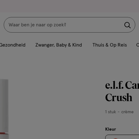
Zoeken
Interactie
met
Gezondheid
Zwanger, Baby & Kind
Thuis & Op Reis
C
dit
veld
opent
een
e.l.f. 
volledig
venster
Crush
met
geavanceerde
1
1 stuk
crème
zoekopties
stuk,
crème
Kleur