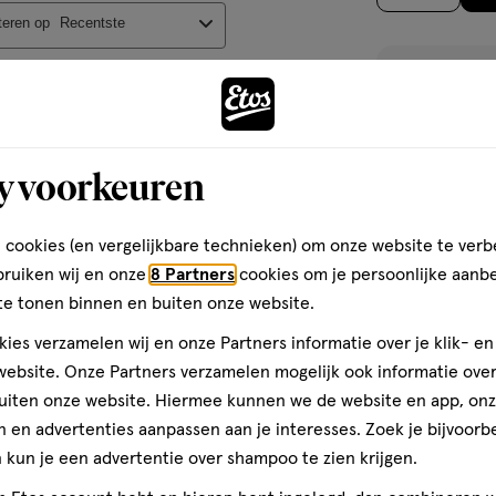
op
etra-Di-T-Butyl
teren op
Recentste
basis
ower Water, Water
uronate,
van
act, Phenoxyethanol
1703
toevoegen
reviews
aan
verlanglijst
y voorkeuren
 nemen op reis, want je
 terug te vinden in je
 cookies (en vergelijkbare technieken) om onze website te verb
et met de Halo Glow blush,
bruiken wij en onze
8 Partners
cookies om je persoonlijke aanb
te tonen binnen en buiten onze website.
 Liquid Blush Peach
ies verzamelen wij en onze Partners informatie over je klik- e
ebsite. Onze Partners verzamelen mogelijk ook informatie over 
uiten onze website. Hiermee kunnen we de website en app, on
lden
 en advertenties aanpassen aan je interesses. Zoek je bijvoorb
1
crème
crème
stuk
kun je een advertentie over shampoo te zien krijgen.
Rimmel London