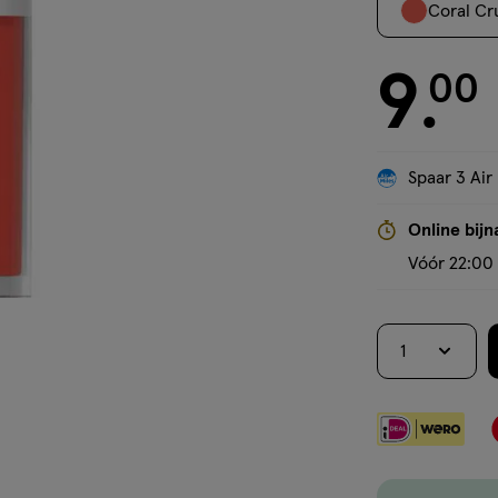
Coral Cr
9
€ 9.00
00
.
Spaar 3 Air
Online bijn
Vóór 22:00 
1