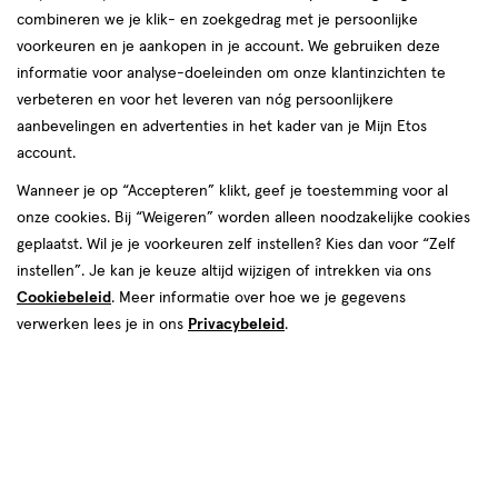
combineren we je klik- en zoekgedrag met je persoonlijke
voorkeuren en je aankopen in je account. We gebruiken deze
informatie voor analyse-doeleinden om onze klantinzichten te
verbeteren en voor het leveren van nóg persoonlijkere
aanbevelingen en advertenties in het kader van je Mijn Etos
account.
Kleur
Wanneer je op “Accepteren” klikt, geef je toestemming voor al
onze cookies. Bij “Weigeren” worden alleen noodzakelijke cookies
Jam Session
geplaatst. Wil je je voorkeuren zelf instellen? Kies dan voor “Zelf
instellen”. Je kan je keuze altijd wijzigen of intrekken via ons
€ 10.00
10
.
00
Cookiebeleid
. Meer informatie over hoe we je gegevens
verwerken lees je in ons
Privacybeleid
.
Spaar 4 Air Miles
Online bijna uitverkocht
Vóór 22:00 uur besteld, morgen in huis
1
In mijn winkelmandje
verhoog