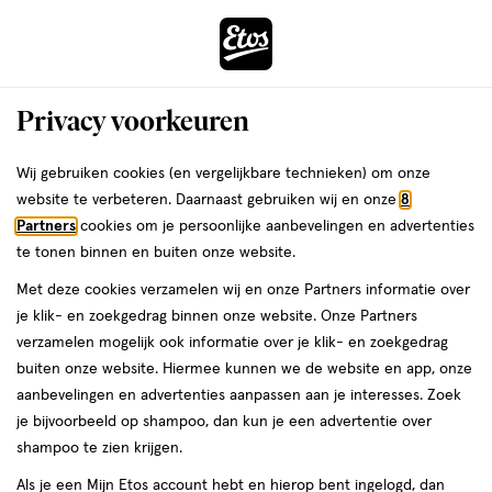
ga
Voor 22:00 uur besteld,
morgen in huis
naar
de
Menu
hoofd
Zoeken
Privacy voorkeuren
content
›
›
ga
Interactie
naar
Wij gebruiken cookies (en vergelijkbare technieken) om onze
Je
Lipolie
Alles van e.l.f.
met
de
website te verbeteren. Daarnaast gebruiken wij en onze
8
bent
e.l.f. Glow Reviver Lip Oil Jam Session
dit
zoekbalk
Partners
cookies om je persoonlijke aanbevelingen en advertenties
ers
Weleda
hier:
veld
ga
te tonen binnen en buiten onze website.
1
4.8
1 stuk
olie
4.8/5
(9085)
opent
naar
Met deze cookies verzamelen wij en onze Partners informatie over
stuk,
van
een
de
olie
je klik- en zoekgedrag binnen onze website. Onze Partners
5
volledig
footer
verzamelen mogelijk ook informatie over je klik- en zoekgedrag
toevoegen
sterren
venster
buiten onze website. Hiermee kunnen we de website en app, onze
aan
op
met
aanbevelingen en advertenties aanpassen aan je interesses. Zoek
verlanglijst
basis
geavanceerde
je bijvoorbeeld op shampoo, dan kun je een advertentie over
van
zoekopties
shampoo te zien krijgen.
9085
reviews
Als je een Mijn Etos account hebt en hierop bent ingelogd, dan