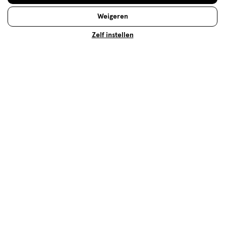
E.L.F. 100% vegan en cruelty free. Ontdek nu!
Weigeren
Zelf instellen
Lees meer
Op zoek naar iets anders?
Cadeaus voor haar
Lipolie
Assortiment
Vegan make-up
500+ winkels
, altijd in de buurt
Trending
producten en merken
Gratis
bezorging vanaf €35
Gratis
retourneren