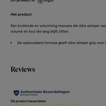
Dit product is:
Vegan
Het product
Een krullende en volumizing mascara die elke wimper vast
volume en krul die lang blijft zitten.
De opbouwbare formule geeft elke wimper grip voor 
volume
De gebogen borstel met dubbele zijde geeft volume, li
De formule is bestand tegen vlekken, brokkelen en a
Vegan Claims
Reviews
102% verbetering in krul
88% zag grotere en vollere wimpers
In een instrumentele test
In een consumentenonderzoek
Gebruik
Dit product beoordelen