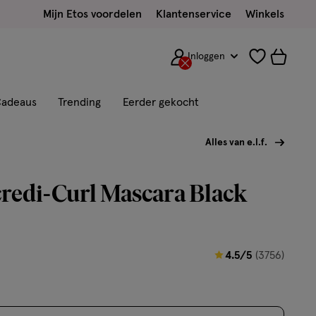
Mijn Etos voordelen
Klantenservice
Winkels
Inloggen
adeaus
Trending
Eerder gekocht
Alles van e.l.f.
Incredi-Curl Mascara Black
4.5
4.5/5
(3756)
van
5
sterren