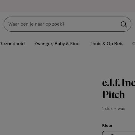
Zoeken
Interactie
met
Gezondheid
Zwanger, Baby & Kind
Thuis & Op Reis
C
dit
veld
opent
een
e.l.f. 
volledig
venster
Pitch
met
geavanceerde
1
1 stuk
wax
zoekopties
stuk,
wax
Kleur