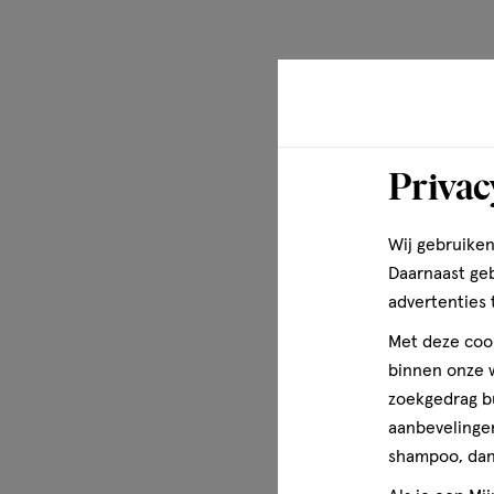
Meer over
Je wimpers zijn Incredi-curl! Krijg grote, opvallende kru
Mascara van e.l.f. Cosmetics, een opbouwbare volumizing
wimpers grip geeft voor mega-krul en een langdurige loo
pakt elke wimper om te krullen, volume te geven, te liften
een dramatisch effect en een frisse, open blik. De formul
Privac
brokkelen en afgeven voor een look die de hele dag houd
Wij gebruiken
Daarnaast ge
advertenties 
Met deze cook
binnen onze w
zoekgedrag b
aanbevelingen
shampoo, dan 