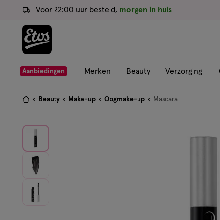
ga
Voor 22:00 uur besteld,
morgen in huis
naar
de
hoofd
content
ga
Merken
Beauty
Verzorging
Aanbiedingen
naar
de
Je
Beauty
Make-up
Oogmake-up
Mascara
zoekbalk
bent
ga
hier:
naar
de
footer