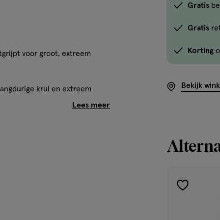
Gratis
be
Gratis
re
Korting
o
grijpt voor groot, extreem
Bekijk win
langdurige krul en extreem
ft en zet de krul vast
fgeven
Alterna
toevoegen
aan
verlanglijst