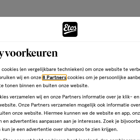
basis
van
l en volume met de Incredi-curl
1776
 en krullende mascara die je
Andere
reviews
k. De gebogen, dichte borstel
 en de krul vast te zetten voor
e is bestand tegen vlekken,
y voorkeuren
t.
toevoegen
aan
 cookies (en vergelijkbare technieken) om onze website te verb
verlanglijst
bruiken wij en onze
8 Partners
cookies om je persoonlijke aanb
te tonen binnen en buiten onze website.
ies verzamelen wij en onze Partners informatie over je klik- e
ebsite. Onze Partners verzamelen mogelijk ook informatie over 
uiten onze website. Hiermee kunnen we de website en app, on
 en advertenties aanpassen aan je interesses. Zoek je bijvoorb
kun je een advertentie over shampoo te zien krijgen.