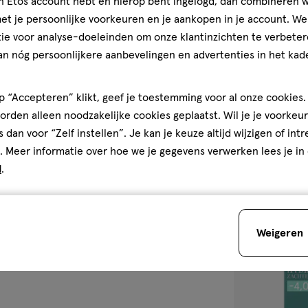
jn Etos account hebt en hierop bent ingelogd, dan combineren w
t je persoonlijke voorkeuren en je aankopen in je account. W
1 stuk
ie voor analyse-doeleinden om onze klantinzichten te verbeter
e.l.f. Main Stai
an nóg persoonlijkere aanbevelingen en advertenties in het kade
Balletcore
4.1
4.1/5
(13)
 “Accepteren” klikt, geef je toestemming voor al onze cookies. 
van
+2
rden alleen noodzakelijke cookies geplaatst. Wil je je voorkeur
5
s dan voor “Zelf instellen”. Je kan je keuze altijd wijzigen of int
sterren
1
. Meer informatie over hoe we je gegevens verwerken lees je in
op
d
.
basis
van
13
toevoegen
reviews
Weigeren
aan
verlanglijst