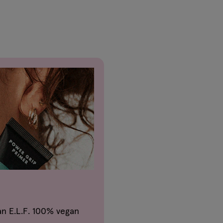
1
reviews
n E.L.F. 100% vegan