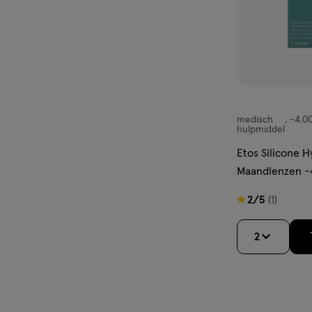
medisch
-4.0
medisch
hulpmiddel
hulpmiddel,
Etos Silicone 
-4.00,
Maandlenzen -4
2
2/5
(1)
van
5
2
sterren
op
basis
van