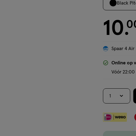
Black Pi
10
€ 10.00
0
.
Spaar 4 Air
Online op 
Vóór 22:00 
1