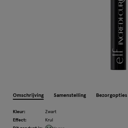
Omschrijving
Samenstelling
Bezorgopties
Kleur:
Zwart
Effect:
Krul