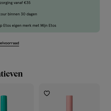
Bijna
zorging vanaf €35
uitverkocht!
tour binnen 30 dagen
Er
zijn
p Etos eigen merk met Mijn Etos
nog
maar
8
kelvoorraad
producten
op
voorraad.
tieven
toevoegen
aan
verlanglijst