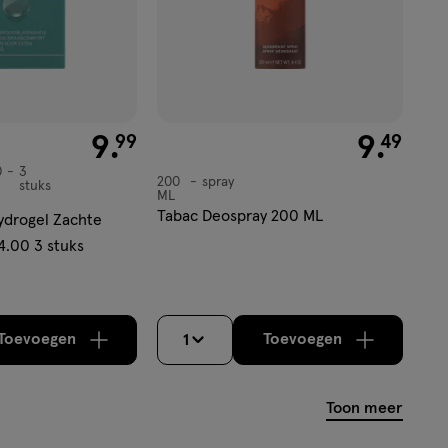
€ 9.99
9
.
€ 9.49
9
.
99
49
0
3
200
spray
spray
stuks
ML
Tabac Deospray 200 ML
Hydrogel Zachte
.00 3 stuks
Toevoegen
Toevoegen
1
verhoog aantal met één
,
Bijna uitverkocht!
verhoog aantal m
Er zijn no
Toon meer