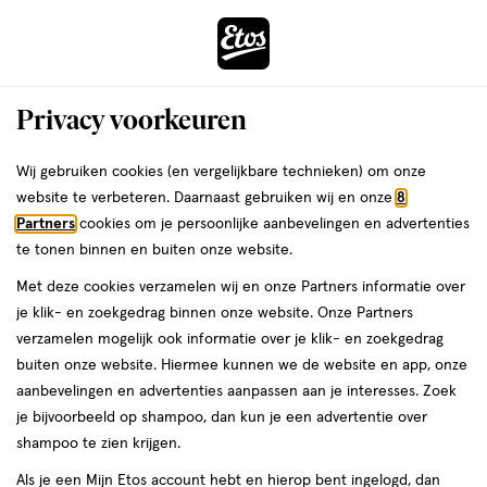
ga
Voor 22:00 uur besteld,
morgen in huis
naar
de
Menu
hoofd
Zoeken
Privacy voorkeuren
content
›
›
ga
Interactie
naar
Wij gebruiken cookies (en vergelijkbare technieken) om onze
Je
Lipstain
Alles van e.l.f.
met
de
website te verbeteren. Daarnaast gebruiken wij en onze
8
bent
e.l.f. Main Stain Lip Marker Rose
dit
zoekbalk
Partners
cookies om je persoonlijke aanbevelingen en advertenties
ers
Weleda
hier:
veld
ga
Macaron
te tonen binnen en buiten onze website.
opent
naar
Met deze cookies verzamelen wij en onze Partners informatie over
een
de
1
4.1
1 stuk
4.1/5
(13)
je klik- en zoekgedrag binnen onze website. Onze Partners
volledig
stuk,
footer
van
verzamelen mogelijk ook informatie over je klik- en zoekgedrag
venster
5
buiten onze website. Hiermee kunnen we de website en app, onze
met
toevoegen
sterren
aanbevelingen en advertenties aanpassen aan je interesses. Zoek
geavanceerde
aan
op
je bijvoorbeeld op shampoo, dan kun je een advertentie over
zoekopties
verlanglijst
basis
shampoo te zien krijgen.
van
Als je een Mijn Etos account hebt en hierop bent ingelogd, dan
13