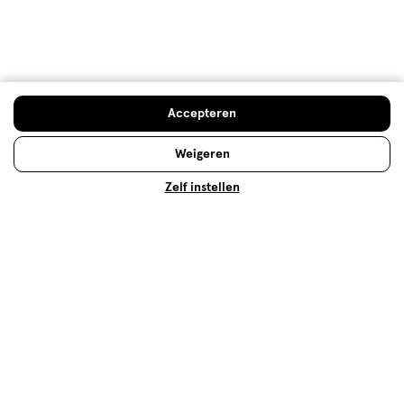
Mijn Etos voordelen
Welkomstkorting
Accepteren
10% korting op véél Etos eigen merk-producten
Digitaal zegels sparen
Weigeren
Verjaardagskorting
Zelf instellen
Log in en profiteer
Copyright 2026 @ Etos
Algemene voorwaarden
Privacybeleid
Cookiebeleid
Toegankelijkheidsverklaring
Ahold Delhaize
Kwetsbaarheid melden