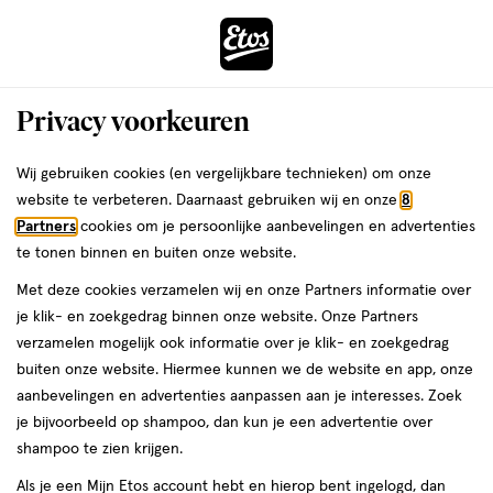
ga
Voor 22:00 uur besteld,
morgen in huis
naar
de
Menu
hoofd
Zoeken
Privacy voorkeuren
content
›
›
ga
Interactie
naar
Wij gebruiken cookies (en vergelijkbare technieken) om onze
Je
Blush
Alles van e.l.f.
met
de
website te verbeteren. Daarnaast gebruiken wij en onze
8
bent
e.l.f. Sheer For It Blush Tint Mauve
dit
zoekbalk
Partners
cookies om je persoonlijke aanbevelingen en advertenties
ers
Weleda
hier:
veld
ga
Actually
te tonen binnen en buiten onze website.
opent
naar
Met deze cookies verzamelen wij en onze Partners informatie over
een
de
1
4.5
1 stuk
4.5/5
(4036)
je klik- en zoekgedrag binnen onze website. Onze Partners
volledig
stuk,
footer
van
verzamelen mogelijk ook informatie over je klik- en zoekgedrag
venster
5
buiten onze website. Hiermee kunnen we de website en app, onze
met
toevoegen
sterren
aanbevelingen en advertenties aanpassen aan je interesses. Zoek
geavanceerde
aan
op
je bijvoorbeeld op shampoo, dan kun je een advertentie over
zoekopties
verlanglijst
basis
shampoo te zien krijgen.
van
Als je een Mijn Etos account hebt en hierop bent ingelogd, dan
4036