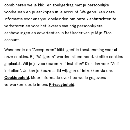
combineren we je klik- en zoekgedrag met je persoonlijke
reviews
voorkeuren en je aankopen in je account. We gebruiken deze
informatie voor analyse-doeleinden om onze klantinzichten te
verbeteren en voor het leveren van nóg persoonlijkere
aanbevelingen en advertenties in het kader van je Mijn Etos
account.
Wanneer je op “Accepteren” klikt, geef je toestemming voor al
onze cookies. Bij “Weigeren” worden alleen noodzakelijke cookies
Kleur
geplaatst. Wil je je voorkeuren zelf instellen? Kies dan voor “Zelf
Mauve Actually
instellen”. Je kan je keuze altijd wijzigen of intrekken via ons
Cookiebeleid
. Meer informatie over hoe we je gegevens
€ 6.00
6
.
00
verwerken lees je in ons
Privacybeleid
.
Spaar 2 Air Miles
Online op voorraad
Vóór 22:00 uur besteld, morgen in huis