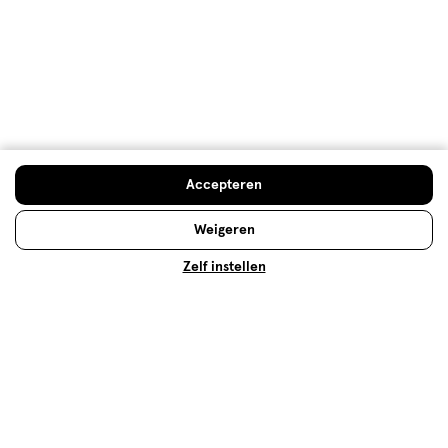
Advies & Inspiratie
Etos Folder
Mijn Etos voordelen
Accepteren
Welkomstkorting
Weigeren
10% korting op véél Etos eigen merk-producten
Zelf instellen
Digitaal zegels sparen
Verjaardagskorting
Log in en profiteer