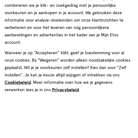
combineren we je klik- en zoekgedrag met je persoonlijke
reviews
voorkeuren en je aankopen in je account. We gebruiken deze
informatie voor analyse-doeleinden om onze klantinzichten te
verbeteren en voor het leveren van nóg persoonlijkere
aanbevelingen en advertenties in het kader van je Mijn Etos
account.
Wanneer je op “Accepteren” klikt, geef je toestemming voor al
onze cookies. Bij “Weigeren” worden alleen noodzakelijke cookies
Kleur
geplaatst. Wil je je voorkeuren zelf instellen? Kies dan voor “Zelf
30 Medium Warm
instellen”. Je kan je keuze altijd wijzigen of intrekken via ons
Cookiebeleid
. Meer informatie over hoe we je gegevens
€ 6.00
6
.
00
verwerken lees je in ons
Privacybeleid
.
Spaar 2 Air Miles
Online op voorraad
Vóór 22:00 uur besteld, morgen in huis