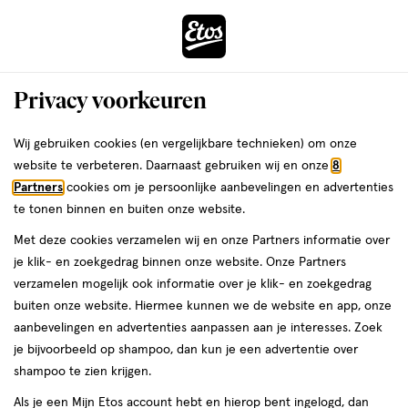
ga
Voor 22:00 uur besteld,
morgen in huis
naar
de
Menu
hoofd
Zoeken
Privacy voorkeuren
content
›
›
ga
Interactie
naar
Wij gebruiken cookies (en vergelijkbare technieken) om onze
Je
Concealer
Alles van e.l.f.
met
de
website te verbeteren. Daarnaast gebruiken wij en onze
8
bent
e.l.f. Soft Glam Satin Concealer 30
dit
zoekbalk
Partners
cookies om je persoonlijke aanbevelingen en advertenties
ers
Weleda
hier:
veld
ga
Medium Warm
te tonen binnen en buiten onze website.
opent
naar
Met deze cookies verzamelen wij en onze Partners informatie over
een
de
1
4.7
1 stuk
4.7/5
(1011)
je klik- en zoekgedrag binnen onze website. Onze Partners
volledig
stuk,
footer
van
verzamelen mogelijk ook informatie over je klik- en zoekgedrag
venster
5
buiten onze website. Hiermee kunnen we de website en app, onze
met
toevoegen
sterren
aanbevelingen en advertenties aanpassen aan je interesses. Zoek
geavanceerde
aan
op
je bijvoorbeeld op shampoo, dan kun je een advertentie over
zoekopties
verlanglijst
basis
shampoo te zien krijgen.
van
Als je een Mijn Etos account hebt en hierop bent ingelogd, dan
1011