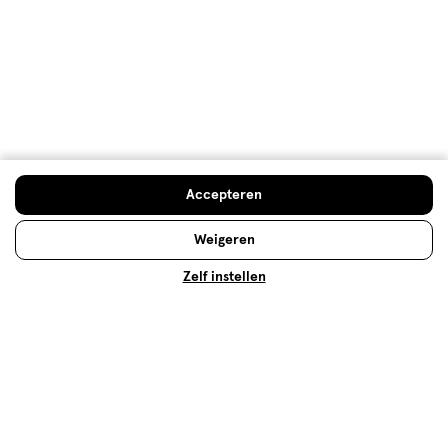
Advies & Inspiratie
Etos Folder
Mijn Etos voordelen
Accepteren
Welkomstkorting
Weigeren
10% korting op véél Etos eigen merk-producten
Zelf instellen
Digitaal zegels sparen
Verjaardagskorting
Log in en profiteer