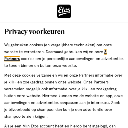
ga
Voor 22:00 uur besteld, maandag in huis
naar
de
Menu
hoofd
Zoeken
Privacy voorkeuren
content
›
›
ga
Interactie
naar
Wij gebruiken cookies (en vergelijkbare technieken) om onze
Je
Concealer
Alles van e.l.f.
met
de
website te verbeteren. Daarnaast gebruiken wij en onze
8
bent
e.l.f. Soft Glam Satin Concealer 40 Tan
dit
zoekbalk
Partners
cookies om je persoonlijke aanbevelingen en advertenties
ers
Weleda
hier:
veld
ga
Warm
te tonen binnen en buiten onze website.
opent
naar
Met deze cookies verzamelen wij en onze Partners informatie over
een
de
1
4.7
1 stuk
4.7/5
(1011)
je klik- en zoekgedrag binnen onze website. Onze Partners
volledig
stuk,
footer
van
verzamelen mogelijk ook informatie over je klik- en zoekgedrag
venster
5
buiten onze website. Hiermee kunnen we de website en app, onze
met
toevoegen
sterren
aanbevelingen en advertenties aanpassen aan je interesses. Zoek
geavanceerde
aan
op
je bijvoorbeeld op shampoo, dan kun je een advertentie over
zoekopties
verlanglijst
basis
shampoo te zien krijgen.
van
Als je een Mijn Etos account hebt en hierop bent ingelogd, dan
1011