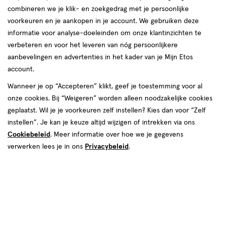
combineren we je klik- en zoekgedrag met je persoonlijke
reviews
voorkeuren en je aankopen in je account. We gebruiken deze
informatie voor analyse-doeleinden om onze klantinzichten te
verbeteren en voor het leveren van nóg persoonlijkere
aanbevelingen en advertenties in het kader van je Mijn Etos
account.
Wanneer je op “Accepteren” klikt, geef je toestemming voor al
onze cookies. Bij “Weigeren” worden alleen noodzakelijke cookies
Kleur
geplaatst. Wil je je voorkeuren zelf instellen? Kies dan voor “Zelf
40 Tan Warm
instellen”. Je kan je keuze altijd wijzigen of intrekken via ons
Cookiebeleid
. Meer informatie over hoe we je gegevens
€ 6.00
6
.
00
verwerken lees je in ons
Privacybeleid
.
Spaar 2 Air Miles
Online bijna uitverkocht
Voor 22:00 besteld, maandag in huis