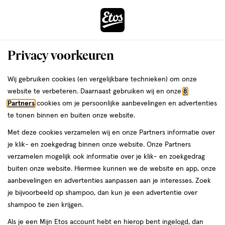
ga
Voor 22:00 uur besteld,
morgen in huis
naar
de
Menu
hoofd
Zoeken
Privacy voorkeuren
content
›
›
ga
Interactie
naar
Wij gebruiken cookies (en vergelijkbare technieken) om onze
Je
Foundation
Alles van Etos
met
de
website te verbeteren. Daarnaast gebruiken wij en onze
8
bent
Etos Hydrating Natural Foundation 03
dit
zoekbalk
Partners
cookies om je persoonlijke aanbevelingen en advertenties
ers
Weleda
hier:
veld
ga
Porcelain
te tonen binnen en buiten onze website.
opent
naar
Met deze cookies verzamelen wij en onze Partners informatie over
een
de
30
30 ML
crème
je klik- en zoekgedrag binnen onze website. Onze Partners
volledig
ML,
footer
verzamelen mogelijk ook informatie over je klik- en zoekgedrag
Mijn
Etos
venster
crème
buiten onze website. Hiermee kunnen we de website en app, onze
toevoegen
10%
met
aanbevelingen en advertenties aanpassen aan je interesses. Zoek
korting
aan
geavanceerde
je bijvoorbeeld op shampoo, dan kun je een advertentie over
verlanglijst
zoekopties
shampoo te zien krijgen.
Als je een Mijn Etos account hebt en hierop bent ingelogd, dan