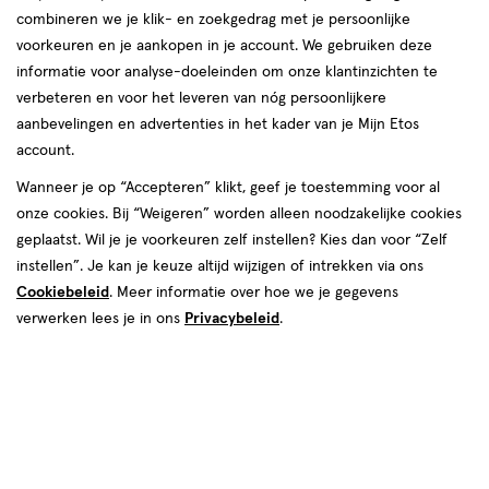
combineren we je klik- en zoekgedrag met je persoonlijke
voorkeuren en je aankopen in je account. We gebruiken deze
informatie voor analyse-doeleinden om onze klantinzichten te
verbeteren en voor het leveren van nóg persoonlijkere
aanbevelingen en advertenties in het kader van je Mijn Etos
account.
Wanneer je op “Accepteren” klikt, geef je toestemming voor al
onze cookies. Bij “Weigeren” worden alleen noodzakelijke cookies
Kleur
geplaatst. Wil je je voorkeuren zelf instellen? Kies dan voor “Zelf
03 Porcelain
instellen”. Je kan je keuze altijd wijzigen of intrekken via ons
Cookiebeleid
. Meer informatie over hoe we je gegevens
van € 6.99 voor € 6.29
6
.
99
Mijn
Etos
10% korting
Product
verwerken lees je in ons
Privacybeleid
.
6
.
29
badge
Je bespaart €0,70
tooltip
Spaar 2 Air Miles
Online bijna uitverkocht