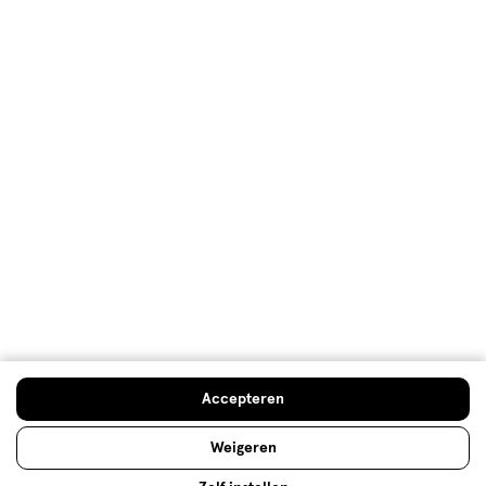
Klantenservice
Advies & Inspiratie
Etos Folder
Mijn Etos voordelen
Welkomstkorting
10% korting op véél Etos eigen merk-producten
Accepteren
Digitaal zegels sparen
Verjaardagskorting
Weigeren