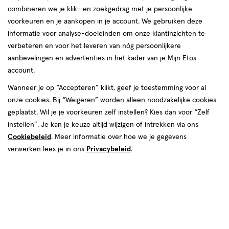
combineren we je klik- en zoekgedrag met je persoonlijke
voorkeuren en je aankopen in je account. We gebruiken deze
informatie voor analyse-doeleinden om onze klantinzichten te
verbeteren en voor het leveren van nóg persoonlijkere
Maat
aanbevelingen en advertenties in het kader van je Mijn Etos
1,5
2
2,5
1
account.
Wanneer je op “Accepteren” klikt, geef je toestemming voor al
van € 3.99 voor € 3.59
3
.
99
Mijn
Etos
10% korting
Product
3
.
59
onze cookies. Bij “Weigeren” worden alleen noodzakelijke cookies
badge
geplaatst. Wil je je voorkeuren zelf instellen? Kies dan voor “Zelf
Je bespaart €0,40
tooltip
instellen”. Je kan je keuze altijd wijzigen of intrekken via ons
Cookiebeleid
. Meer informatie over hoe we je gegevens
Spaar 1 Air Mile
verwerken lees je in ons
Privacybeleid
.
Online op voorraad
Voor 22:00 besteld, maandag in huis
1
In mijn winkelmandje
verhoog
aantal