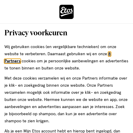
ga
Voor 22:00 uur besteld, maandag in huis
naar
de
Menu
hoofd
Zoeken
Privacy voorkeuren
content
›
›
ga
Interactie
naar
Wij gebruiken cookies (en vergelijkbare technieken) om onze
Je
Leesbrillen
Alles van Etos
met
de
website te verbeteren. Daarnaast gebruiken wij en onze
8
bent
Etos Leesbril Rond Bruin +1.0
dit
zoekbalk
Partners
cookies om je persoonlijke aanbevelingen en advertenties
ers
Weleda
hier:
veld
ga
te tonen binnen en buiten onze website.
1,
5
1
1 stuk
5/5
(1)
opent
naar
Met deze cookies verzamelen wij en onze Partners informatie over
1
van
een
de
Mijn
Etos
stuk,
je klik- en zoekgedrag binnen onze website. Onze Partners
5
volledig
footer
verzamelen mogelijk ook informatie over je klik- en zoekgedrag
toevoegen
10%
sterren
venster
buiten onze website. Hiermee kunnen we de website en app, onze
korting
aan
op
met
aanbevelingen en advertenties aanpassen aan je interesses. Zoek
verlanglijst
basis
geavanceerde
je bijvoorbeeld op shampoo, dan kun je een advertentie over
van
zoekopties
shampoo te zien krijgen.
1
reviews
Als je een Mijn Etos account hebt en hierop bent ingelogd, dan