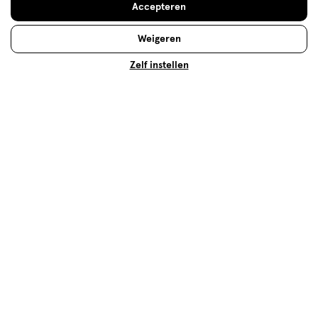
Accepteren
Lees meer
Weigeren
Zelf instellen
Op zoek naar iets anders?
Leesbrillen
Assortiment
Gezondheid deals
10% Etos merk korting
500+ winkels
, altijd in de buurt
Trending
producten en merken
Gratis
bezorging vanaf €35
Gratis
retourneren
Meer voordeel
met Mijn Etos