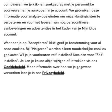
combineren we je klik- en zoekgedrag met je persoonlijke
voorkeuren en je aankopen in je account. We gebruiken deze
informatie voor analyse-doeleinden om onze klantinzichten te
van € 5.99 voor € 5.39
5
verbeteren en voor het leveren van nóg persoonlijkere
.
99
Mijn
Etos
10% korting
Product
5
.
39
aanbevelingen en advertenties in het kader van je Mijn Etos
badge
account.
Je bespaart €0,60
tooltip
Wanneer je op “Accepteren” klikt, geef je toestemming voor al
Spaar 2 Air Miles
onze cookies. Bij “Weigeren” worden alleen noodzakelijke cookies
geplaatst. Wil je je voorkeuren zelf instellen? Kies dan voor “Zelf
Online op voorraad
instellen”. Je kan je keuze altijd wijzigen of intrekken via ons
Vóór 22:00 uur besteld, morgen in huis
Cookiebeleid
. Meer informatie over hoe we je gegevens
verwerken lees je in ons
Privacybeleid
.
1
In mijn winkelmandje
verhoog
aantal
met
Mijn
Etos
10% korting
één
,
Ontvang met je Mijn Etos klantenkaart standaard 10% korting