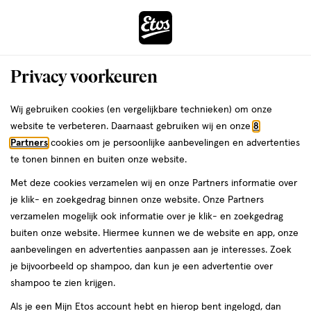
ga
Voor 22:00 uur besteld,
morgen in huis
naar
de
Menu
hoofd
Zoeken
Privacy voorkeuren
content
›
›
ga
Interactie
naar
Wij gebruiken cookies (en vergelijkbare technieken) om onze
Je
Littekencrème
Alles van Etos
met
de
website te verbeteren. Daarnaast gebruiken wij en onze
8
bent
Etos Litteken Crème 25 gram
dit
zoekbalk
Partners
cookies om je persoonlijke aanbevelingen en advertenties
ers
Weleda
hier:
veld
ga
te tonen binnen en buiten onze website.
25
4.5
25 GR
crème
4.5/5
(2)
opent
naar
Met deze cookies verzamelen wij en onze Partners informatie over
GR,
van
een
de
Mijn
Etos
crème
je klik- en zoekgedrag binnen onze website. Onze Partners
5
volledig
footer
verzamelen mogelijk ook informatie over je klik- en zoekgedrag
toevoegen
10%
sterren
venster
buiten onze website. Hiermee kunnen we de website en app, onze
korting
aan
op
met
aanbevelingen en advertenties aanpassen aan je interesses. Zoek
verlanglijst
basis
geavanceerde
je bijvoorbeeld op shampoo, dan kun je een advertentie over
van
zoekopties
shampoo te zien krijgen.
2
reviews
Als je een Mijn Etos account hebt en hierop bent ingelogd, dan