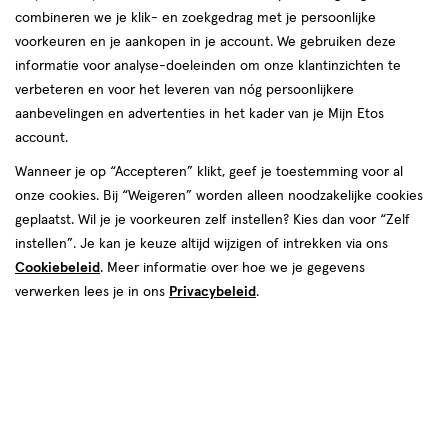
combineren we je klik- en zoekgedrag met je persoonlijke
reviews
voorkeuren en je aankopen in je account. We gebruiken deze
informatie voor analyse-doeleinden om onze klantinzichten te
verbeteren en voor het leveren van nóg persoonlijkere
aanbevelingen en advertenties in het kader van je Mijn Etos
account.
Wanneer je op “Accepteren” klikt, geef je toestemming voor al
onze cookies. Bij “Weigeren” worden alleen noodzakelijke cookies
Maat
geplaatst. Wil je je voorkeuren zelf instellen? Kies dan voor “Zelf
Maat 4
Maat 5
Maat 7
Maat 6
instellen”. Je kan je keuze altijd wijzigen of intrekken via ons
Cookiebeleid
. Meer informatie over hoe we je gegevens
Inhoud
verwerken lees je in ons
Privacybeleid
.
19 stuks
36 stuks
126 stuks
€ 46.00
46
.
00
2 voor 75.00
Product
badge
Je bespaart €17 bij 2 stuks
tooltip