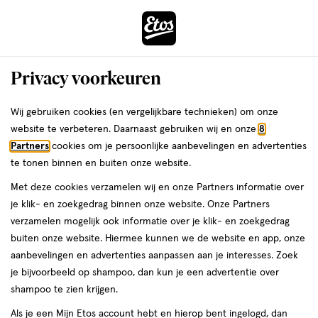
ga
Voor 22:00 uur besteld,
morgen in huis
naar
de
Menu
hoofd
Zoeken
Privacy voorkeuren
content
›
›
ga
Interactie
naar
Wij gebruiken cookies (en vergelijkbare technieken) om onze
Je
Luierbroekjes
Alles van Etos
met
de
website te verbeteren. Daarnaast gebruiken wij en onze
8
bent
Etos Luierbroekjes Extra Large Maat 6
dit
zoekbalk
Partners
cookies om je persoonlijke aanbevelingen en advertenties
ers
Weleda
hier:
veld
ga
15+ kg Maandbox 126 stuks
te tonen binnen en buiten onze website.
opent
naar
Met deze cookies verzamelen wij en onze Partners informatie over
een
de
Maat
3.8
Maat 6
126 stuks
3.8/5
(71)
je klik- en zoekgedrag binnen onze website. Onze Partners
volledig
6,
footer
van
verzamelen mogelijk ook informatie over je klik- en zoekgedrag
venster
126
5
2 voor
buiten onze website. Hiermee kunnen we de website en app, onze
stuks,
met
toevoegen
sterren
00
75.
aanbevelingen en advertenties aanpassen aan je interesses. Zoek
geavanceerde
aan
op
je bijvoorbeeld op shampoo, dan kun je een advertentie over
zoekopties
verlanglijst
basis
shampoo te zien krijgen.
van
Als je een Mijn Etos account hebt en hierop bent ingelogd, dan
71