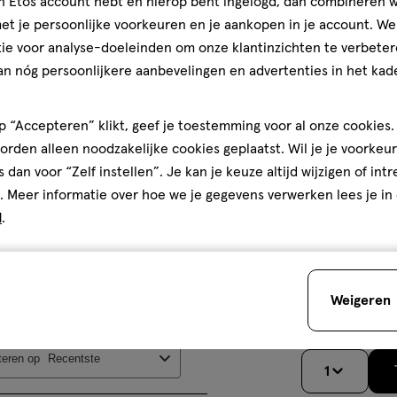
t. Geen idee wie deze
jn Etos account hebt en hierop bent ingelogd, dan combineren w
issel hebben bedacht,
aan
t je persoonlijke voorkeuren en je aankopen in je account. W
n goedgekeurd maar die
verlanglijst
ie voor analyse-doeleinden om onze klantinzichten te verbeter
ten
ogen een andere baan
an nóg persoonlijkere aanbevelingen en advertenties in het kade
ammer, waren ruim 2 jaar
tief en hebben tot nu
st de etos luiers aan
aangeraden. Miskleun
 “Accepteren” klikt, geef je toestemming voor al onze cookies. 
rden alleen noodzakelijke cookies geplaatst. Wil je je voorkeur
Volgende
s dan voor “Zelf instellen”. Je kan je keuze altijd wijzigen of int
. Meer informatie over hoe we je gegevens verwerken lees je in
d
.
144 GR
Paw Patrol Col
Weigeren
gram
teren op
Recentste
1