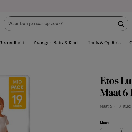
Zoeken
Interactie
met
Gezondheid
Zwanger, Baby & Kind
Thuis & Op Reis
C
dit
veld
opent
een
Etos Lu
volledig
venster
Maat 6 
met
geavanceerde
Maat
Maat 6
19 stuks
zoekopties
6,
19
Maat
stuks,