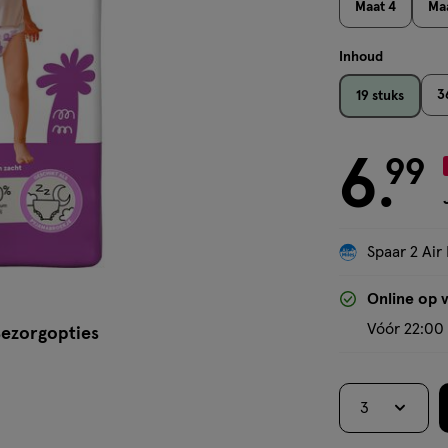
Maat 4
Maa
Inhoud
3
19 stuks
6
€ 6.99
99
.
Spaar 2 Air 
Online op 
Vóór 22:00 
ezorgopties
3