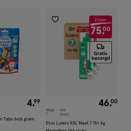
2 voor
toevoegen
75.
00
aan
verlanglijst
€ 4.99
4
.
€ 46.00
46
.
99
00
Maat
144
Maat
7
stuks
7,
m Tabs 6x16 gram
Etos Luiers XXL Maat 7 15+ kg
Maandbox 144 stuks