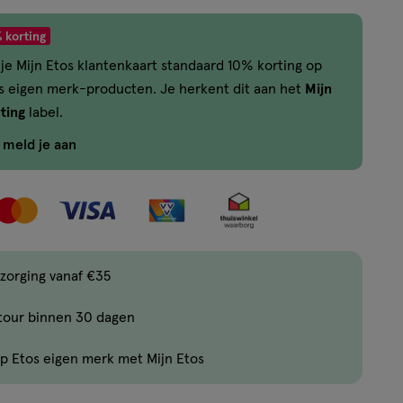
met
verlanglijs
 korting
één
je Mijn Etos klantenkaart standaard 10% korting op
,
os eigen merk-producten. Je herkent dit aan het
Mijn
Limiet
ting
label.
bereikt.
Je
f meld je aan
kan
maximaal
50
items
bestellen
zorging vanaf €35
van
dit
tour binnen 30 dagen
type
product.
p Etos eigen merk met Mijn Etos