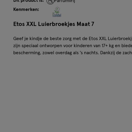
Dit product is:
Parfumvrij
Kenmerken:
Etos XXL Luierbroekjes Maat 7
Geef je kindje de beste zorg met de Etos XXL Luierbroekj
zijn speciaal ontworpen voor kinderen van 17+ kg en bie
bescherming, zowel overdag als 's nachts. Dankzij de zacht
broekjes makkelijk aan en uit te trekken, ideaal voor actie
absorberende kanalen zorgen voor een gelijkmatige verd
huid droog en zacht. Perfect voor een onbezorgde dag e
Maattabel Etos Luiers:
Etos Luiers Newborn Maat 1; 2 tot 5 kg
Etos Luiers Mini Maat 2; 4 tot 8 kg
Etos Luiers Midi Maat 3; 6 tot 10 kg
Etos Luiers Maxi Maat 4; 9 tot 14 kg
Etos Luiers Maxi+ Maat 4+; 10 tot 15 kg