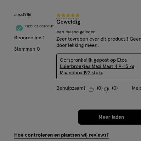
van
71
Jess1986
5 van 5 sterren.
reviews.
Geweldig
PRODUCT GEKOCHT
een maand geleden
Beoordeling
1
Zeer tevreden over dit product!! Gee
door lekking meer..
Stemmen
0
Oorspronkelijk gepost op
Etos
Luierbroekjes Maxi Maat 4 9-15 kg
Maandbox 192 stuks
Behulpzaam?
(
0
)
(
0
)
Mel
Meer laden
Hoe controleren en plaatsen wij reviews?