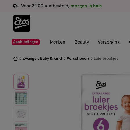
ga
Voor 22:00 uur besteld,
morgen in huis
naar
de
hoofd
content
ga
Merken
Beauty
Verzorging
Aanbiedingen
naar
de
Je
Zwanger, Baby & Kind
Verschonen
Luierbroekjes
zoekbalk
bent
ga
hier:
naar
de
footer