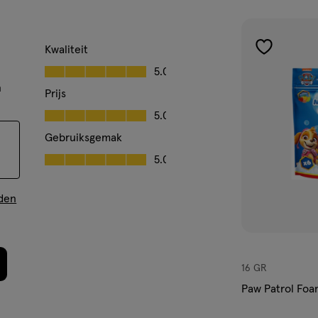
Kwaliteit
toevoegen
Kwaliteit, 5.0 van 5
5.0
aan
n
verlanglijst
Prijs
Prijs, 5.0 van 5
5.0
Gebruiksgemak
Gebruiksgemak, 5.0 van 5
5.0
den
16 GR
Paw Patrol Foa