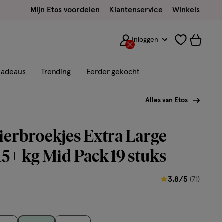
Mijn Etos voordelen
Klantenservice
Winkels
Inloggen
adeaus
Trending
Eerder gekocht
Alles van Etos
ierbroekjes Extra Large
15+ kg Mid Pack 19 stuks
3.8
3.8/5
(71)
van
5
sterren