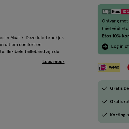
Mijn
Etos
10%
Ontvang met 
héél véél Et
Etos 10% kor
es in Maat 7. Deze luierbroekjes
den ultiem comfort en
Log in o
e, flexibele tailleband zijn de
ve kleintjes. De ultra
eling van vocht en houden de
n een goede nachtrust.
Gratis
be
Gratis
re
Korting
o