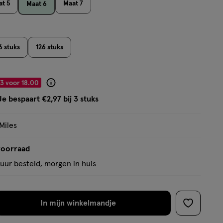
t 5
Maat 7
Maat 6
op
basis
van
71
6 stuks
126 stuks
reviews
3 voor 18.00
Product
badge
Je bespaart €2,97 bij 3 stuks
tooltip
Miles
voorraad
uur besteld, morgen in huis
In mijn winkelmandje
verhoog
toevoege
aantal
aan