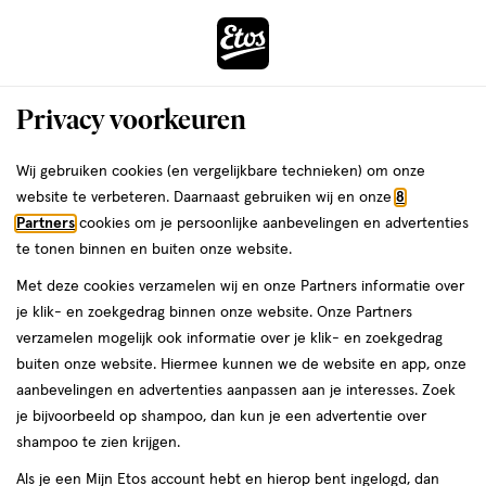
ga
Voor 22:00 uur besteld,
morgen in huis
naar
de
Menu
hoofd
Zoeken
Privacy voorkeuren
content
›
›
ga
Interactie
naar
Wij gebruiken cookies (en vergelijkbare technieken) om onze
Je
Luierbroekjes
Alles van Etos
met
de
website te verbeteren. Daarnaast gebruiken wij en onze
8
bent
Etos Luierbroekjes Maxi Maat 4 9-15 kg
dit
zoekbalk
Partners
cookies om je persoonlijke aanbevelingen en advertenties
ers
Weleda
hier:
veld
ga
Maandbox 192 stuks
te tonen binnen en buiten onze website.
opent
naar
Met deze cookies verzamelen wij en onze Partners informatie over
een
de
Maat
3.8
Maat 4
192 stuks
3.8/5
(71)
je klik- en zoekgedrag binnen onze website. Onze Partners
volledig
4,
footer
van
verzamelen mogelijk ook informatie over je klik- en zoekgedrag
venster
192
5
2 voor
buiten onze website. Hiermee kunnen we de website en app, onze
stuks,
met
toevoegen
sterren
00
75.
aanbevelingen en advertenties aanpassen aan je interesses. Zoek
geavanceerde
aan
op
je bijvoorbeeld op shampoo, dan kun je een advertentie over
zoekopties
verlanglijst
basis
shampoo te zien krijgen.
van
Als je een Mijn Etos account hebt en hierop bent ingelogd, dan
71