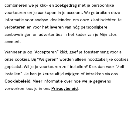
combineren we je klik- en zoekgedrag met je persoonlijke
reviews
voorkeuren en je aankopen in je account. We gebruiken deze
informatie voor analyse-doeleinden om onze klantinzichten te
verbeteren en voor het leveren van nóg persoonlijkere
aanbevelingen en advertenties in het kader van je Mijn Etos
account.
Wanneer je op “Accepteren” klikt, geef je toestemming voor al
onze cookies. Bij “Weigeren” worden alleen noodzakelijke cookies
Maat
geplaatst. Wil je je voorkeuren zelf instellen? Kies dan voor “Zelf
Maat 5
Maat 6
Maat 7
Maat 4
instellen”. Je kan je keuze altijd wijzigen of intrekken via ons
Cookiebeleid
. Meer informatie over hoe we je gegevens
Inhoud
verwerken lees je in ons
Privacybeleid
.
24 stuks
44 stuks
192 stuks
€ 43.59
43
.
59
2 voor 75.00
Product
badge
Je bespaart €12,18 bij 2 stuks
tooltip