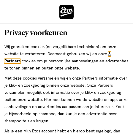
ga
Voor 22:00 uur besteld,
morgen in huis
naar
de
Menu
hoofd
Zoeken
Privacy voorkeuren
content
›
›
ga
Interactie
naar
Wij gebruiken cookies (en vergelijkbare technieken) om onze
Je
Lenzenvloeistof
Alles van Etos
met
de
website te verbeteren. Daarnaast gebruiken wij en onze
8
bent
Etos Zachte Lenzen No Rub All-in-1
dit
zoekbalk
Partners
cookies om je persoonlijke aanbevelingen en advertenties
ers
Weleda
hier:
veld
ga
Vloeistof 100 ML
te tonen binnen en buiten onze website.
opent
naar
Met deze cookies verzamelen wij en onze Partners informatie over
een
de
medisch
1.9
medisch hulpmiddel
100 ML
1.9/5
(7)
je klik- en zoekgedrag binnen onze website. Onze Partners
volledig
hulpmiddel,
footer
van
verzamelen mogelijk ook informatie over je klik- en zoekgedrag
Mijn
Etos
venster
100
5
buiten onze website. Hiermee kunnen we de website en app, onze
ML,
met
toevoegen
10%
sterren
aanbevelingen en advertenties aanpassen aan je interesses. Zoek
geavanceerde
korting
aan
op
je bijvoorbeeld op shampoo, dan kun je een advertentie over
zoekopties
verlanglijst
basis
shampoo te zien krijgen.
van
Als je een Mijn Etos account hebt en hierop bent ingelogd, dan
7