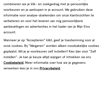
combineren we je klik- en zoekgedrag met je persoonlijke
reviews
voorkeuren en je aankopen in je account. We gebruiken deze
informatie voor analyse-doeleinden om onze klantinzichten te
verbeteren en voor het leveren van nóg persoonlijkere
aanbevelingen en advertenties in het kader van je Mijn Etos
Kies je variant
account.
360 ML
100 ML
Wanneer je op “Accepteren” klikt, geef je toestemming voor al
onze cookies. Bij “Weigeren” worden alleen noodzakelijke cookies
van € 2.49 voor € 2.24
2
.
49
Mijn
Etos
10% korting
Product
geplaatst. Wil je je voorkeuren zelf instellen? Kies dan voor “Zelf
2
.
24
badge
instellen”. Je kan je keuze altijd wijzigen of intrekken via ons
Je bespaart €0,25
tooltip
Cookiebeleid
. Meer informatie over hoe we je gegevens
verwerken lees je in ons
Privacybeleid
.
Online op voorraad
Vóór 22:00 uur besteld, morgen in huis
1
In mijn winkelmandje
verhoog
aantal