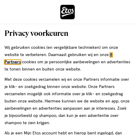
ga
Voor 22:00 uur besteld,
morgen in huis
naar
de
Menu
hoofd
Zoeken
Privacy voorkeuren
content
›
›
ga
Interactie
naar
Wij gebruiken cookies (en vergelijkbare technieken) om onze
Je
Lenzenvloeistof
Alles van Etos
met
de
website te verbeteren. Daarnaast gebruiken wij en onze
8
bent
Etos Zachte Lenzen No Rub All-in-1
dit
zoekbalk
Partners
cookies om je persoonlijke aanbevelingen en advertenties
ers
Weleda
hier:
veld
ga
Vloeistof 360 ML
te tonen binnen en buiten onze website.
opent
naar
Met deze cookies verzamelen wij en onze Partners informatie over
een
de
medisch
1.9
medisch hulpmiddel
360 ML
1.9/5
(7)
je klik- en zoekgedrag binnen onze website. Onze Partners
volledig
hulpmiddel,
footer
van
verzamelen mogelijk ook informatie over je klik- en zoekgedrag
Mijn
Etos
venster
360
5
buiten onze website. Hiermee kunnen we de website en app, onze
ML,
met
toevoegen
10%
sterren
aanbevelingen en advertenties aanpassen aan je interesses. Zoek
geavanceerde
korting
aan
op
je bijvoorbeeld op shampoo, dan kun je een advertentie over
zoekopties
verlanglijst
basis
shampoo te zien krijgen.
van
Als je een Mijn Etos account hebt en hierop bent ingelogd, dan
7