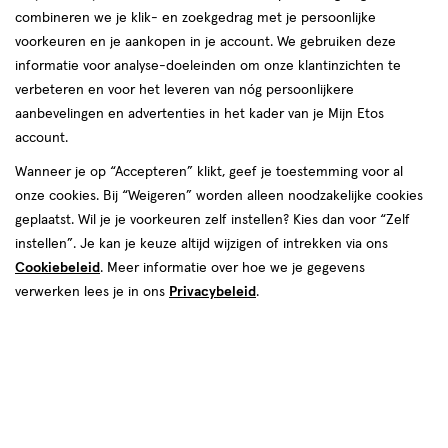
combineren we je klik- en zoekgedrag met je persoonlijke
reviews
voorkeuren en je aankopen in je account. We gebruiken deze
informatie voor analyse-doeleinden om onze klantinzichten te
verbeteren en voor het leveren van nóg persoonlijkere
aanbevelingen en advertenties in het kader van je Mijn Etos
Kies je variant
account.
100 ML
360 ML
Wanneer je op “Accepteren” klikt, geef je toestemming voor al
onze cookies. Bij “Weigeren” worden alleen noodzakelijke cookies
van € 6.79 voor € 6.11
6
.
79
Mijn
Etos
10% korting
Product
geplaatst. Wil je je voorkeuren zelf instellen? Kies dan voor “Zelf
6
.
11
badge
instellen”. Je kan je keuze altijd wijzigen of intrekken via ons
Je bespaart €0,68
tooltip
Cookiebeleid
. Meer informatie over hoe we je gegevens
verwerken lees je in ons
Privacybeleid
.
Spaar 2 Air Miles
Online op voorraad
Vóór 22:00 uur besteld, morgen in huis
1
In mijn winkelmandje