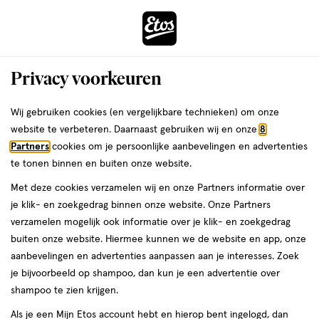
ga
Voor 22:00 uur besteld,
morgen in huis
naar
de
Menu
hoofd
Zoeken
Privacy voorkeuren
content
›
›
ga
Interactie
naar
Wij gebruiken cookies (en vergelijkbare technieken) om onze
Je
Assortiment
Alles van Got2b
met
de
website te verbeteren. Daarnaast gebruiken wij en onze
8
bent
Got2b Beach Matt Texturizing Salt
dit
zoekbalk
Partners
cookies om je persoonlijke aanbevelingen en advertenties
ers
Weleda
hier:
veld
ga
Spray 200 ML
te tonen binnen en buiten onze website.
opent
naar
Met deze cookies verzamelen wij en onze Partners informatie over
een
de
200
200 ML
spray
je klik- en zoekgedrag binnen onze website. Onze Partners
volledig
ML,
footer
verzamelen mogelijk ook informatie over je klik- en zoekgedrag
venster
spray
2 voor
buiten onze website. Hiermee kunnen we de website en app, onze
toevoegen
met
00
10.
aanbevelingen en advertenties aanpassen aan je interesses. Zoek
aan
geavanceerde
je bijvoorbeeld op shampoo, dan kun je een advertentie over
verlanglijst
zoekopties
shampoo te zien krijgen.
Als je een Mijn Etos account hebt en hierop bent ingelogd, dan