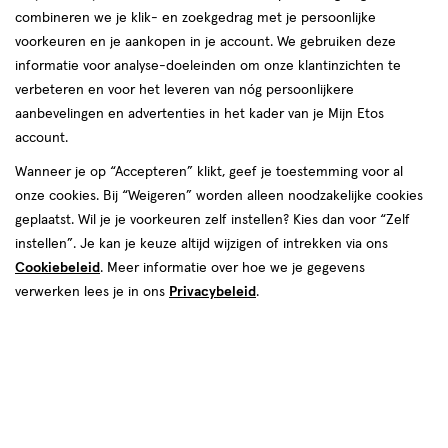
combineren we je klik- en zoekgedrag met je persoonlijke
voorkeuren en je aankopen in je account. We gebruiken deze
informatie voor analyse-doeleinden om onze klantinzichten te
verbeteren en voor het leveren van nóg persoonlijkere
aanbevelingen en advertenties in het kader van je Mijn Etos
account.
Wanneer je op “Accepteren” klikt, geef je toestemming voor al
€ 9.49
9
.
49
onze cookies. Bij “Weigeren” worden alleen noodzakelijke cookies
2 voor 10.00
Product
geplaatst. Wil je je voorkeuren zelf instellen? Kies dan voor “Zelf
badge
Je bespaart €8,98 bij 2 stuks
instellen”. Je kan je keuze altijd wijzigen of intrekken via ons
tooltip
Cookiebeleid
. Meer informatie over hoe we je gegevens
Spaar 3 Air Miles
verwerken lees je in ons
Privacybeleid
.
Online op voorraad
Vóór 22:00 uur besteld, morgen in huis
1
In mijn winkelmandje
verhoog
aantal