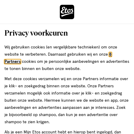
ga
Voor 22:00 uur besteld,
morgen in huis
naar
de
Menu
hoofd
Zoeken
Privacy voorkeuren
content
›
›
ga
Interactie
naar
Wij gebruiken cookies (en vergelijkbare technieken) om onze
Je
Eau de Parfum
Alles van Hugo Boss
met
de
website te verbeteren. Daarnaast gebruiken wij en onze
8
bent
Hugo Boss Deep Red Eau De Parfum 75
dit
zoekbalk
Partners
cookies om je persoonlijke aanbevelingen en advertenties
ers
Weleda
hier:
veld
ga
ML
te tonen binnen en buiten onze website.
opent
naar
Met deze cookies verzamelen wij en onze Partners informatie over
een
de
75
75 ML
je klik- en zoekgedrag binnen onze website. Onze Partners
volledig
ML,
footer
verzamelen mogelijk ook informatie over je klik- en zoekgedrag
venster
buiten onze website. Hiermee kunnen we de website en app, onze
toevoegen
met
aanbevelingen en advertenties aanpassen aan je interesses. Zoek
aan
geavanceerde
je bijvoorbeeld op shampoo, dan kun je een advertentie over
verlanglijst
zoekopties
shampoo te zien krijgen.
Als je een Mijn Etos account hebt en hierop bent ingelogd, dan