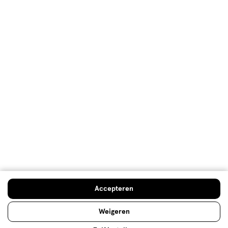
Klantenservice
Advies & Inspiratie
Etos Folder
Mijn Etos voordelen
Welkomstkorting
10% korting op véél Etos eigen merk-producten
Accepteren
Digitaal zegels sparen
Verjaardagskorting
Weigeren