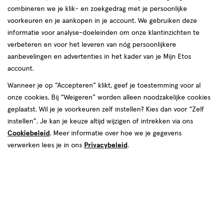
combineren we je klik- en zoekgedrag met je persoonlijke
voorkeuren en je aankopen in je account. We gebruiken deze
informatie voor analyse-doeleinden om onze klantinzichten te
verbeteren en voor het leveren van nóg persoonlijkere
Kies je variant
aanbevelingen en advertenties in het kader van je Mijn Etos
Skin 90
Orange 77
Fuchsia 69
Earth 46
Black 22
account.
Wanneer je op “Accepteren” klikt, geef je toestemming voor al
€ 8.50
8
.
50
onze cookies. Bij “Weigeren” worden alleen noodzakelijke cookies
geplaatst. Wil je je voorkeuren zelf instellen? Kies dan voor “Zelf
Spaar 3 Air Miles
instellen”. Je kan je keuze altijd wijzigen of intrekken via ons
Cookiebeleid
. Meer informatie over hoe we je gegevens
Online op voorraad
verwerken lees je in ons
Privacybeleid
.
Voor 22:00 besteld, maandag in huis
1
In mijn winkelmandje
verhoog
aantal
met
één