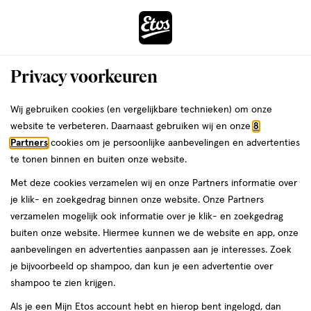
ga
Voor 22:00 uur besteld, maandag in huis
naar
de
Menu
hoofd
Zoeken
Privacy voorkeuren
content
›
›
ga
Interactie
naar
Wij gebruiken cookies (en vergelijkbare technieken) om onze
Je
Douchegel
Alles van JANZEN
met
de
website te verbeteren. Daarnaast gebruiken wij en onze
8
bent
JANZEN Shower Gel Black 22
dit
zoekbalk
Partners
cookies om je persoonlijke aanbevelingen en advertenties
ers
Weleda
hier:
veld
ga
te tonen binnen en buiten onze website.
250
250 ML
opent
naar
Met deze cookies verzamelen wij en onze Partners informatie over
ML,
een
de
je klik- en zoekgedrag binnen onze website. Onze Partners
volledig
footer
toevoegen
verzamelen mogelijk ook informatie over je klik- en zoekgedrag
venster
aan
buiten onze website. Hiermee kunnen we de website en app, onze
met
verlanglijst
aanbevelingen en advertenties aanpassen aan je interesses. Zoek
geavanceerde
je bijvoorbeeld op shampoo, dan kun je een advertentie over
zoekopties
shampoo te zien krijgen.
Als je een Mijn Etos account hebt en hierop bent ingelogd, dan