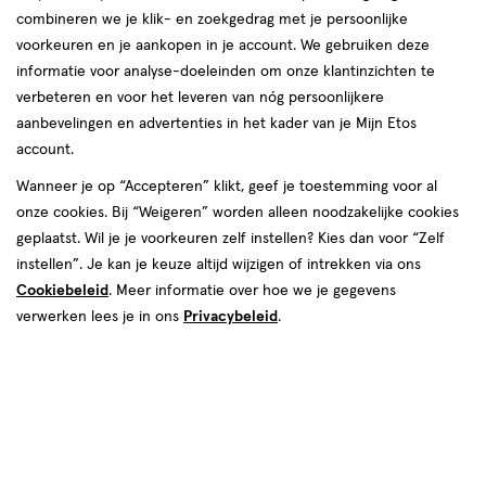
combineren we je klik- en zoekgedrag met je persoonlijke
reviews
voorkeuren en je aankopen in je account. We gebruiken deze
Instellingen aanpassen
informatie voor analyse-doeleinden om onze klantinzichten te
verbeteren en voor het leveren van nóg persoonlijkere
aanbevelingen en advertenties in het kader van je Mijn Etos
account.
Video
Wanneer je op “Accepteren” klikt, geef je toestemming voor al
onze cookies. Bij “Weigeren” worden alleen noodzakelijke cookies
Kleur
geplaatst. Wil je je voorkeuren zelf instellen? Kies dan voor “Zelf
Light
instellen”. Je kan je keuze altijd wijzigen of intrekken via ons
Cookiebeleid
. Meer informatie over hoe we je gegevens
€ 23.75
23
.
75
verwerken lees je in ons
Privacybeleid
.
Spaar 9 Air Miles
Online bijna uitverkocht
Vóór 22:00 uur besteld, morgen in huis