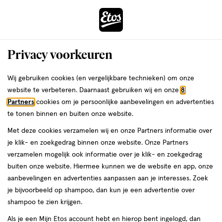
ga
Voor 22:00 uur besteld,
morgen in huis
naar
de
Menu
hoofd
Zoeken
Privacy voorkeuren
content
›
›
ga
Interactie
naar
Wij gebruiken cookies (en vergelijkbare technieken) om onze
Je
Dagcrème
Alles van La Roche-Posay
met
de
website te verbeteren. Daarnaast gebruiken wij en onze
8
bent
La Roche-Posay Effaclar DUO +M
dit
zoekbalk
Partners
cookies om je persoonlijke aanbevelingen en advertenties
ers
Weleda
hier:
veld
ga
Unifiant Light Crème 40 ML
te tonen binnen en buiten onze website.
opent
naar
Met deze cookies verzamelen wij en onze Partners informatie over
een
de
40
4.5
40 ML
crème
4.5/5
(104)
je klik- en zoekgedrag binnen onze website. Onze Partners
volledig
ML,
footer
van
verzamelen mogelijk ook informatie over je klik- en zoekgedrag
venster
crème
5
buiten onze website. Hiermee kunnen we de website en app, onze
met
toevoegen
sterren
aanbevelingen en advertenties aanpassen aan je interesses. Zoek
geavanceerde
aan
op
je bijvoorbeeld op shampoo, dan kun je een advertentie over
zoekopties
verlanglijst
basis
shampoo te zien krijgen.
van
Als je een Mijn Etos account hebt en hierop bent ingelogd, dan
104