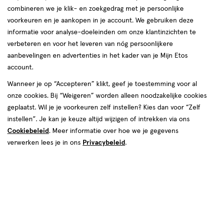
combineren we je klik- en zoekgedrag met je persoonlijke
reviews
voorkeuren en je aankopen in je account. We gebruiken deze
informatie voor analyse-doeleinden om onze klantinzichten te
verbeteren en voor het leveren van nóg persoonlijkere
aanbevelingen en advertenties in het kader van je Mijn Etos
account.
Wanneer je op “Accepteren” klikt, geef je toestemming voor al
€ 24.75
24
.
onze cookies. Bij “Weigeren” worden alleen noodzakelijke cookies
75
geplaatst. Wil je je voorkeuren zelf instellen? Kies dan voor “Zelf
instellen”. Je kan je keuze altijd wijzigen of intrekken via ons
Spaar 9 Air Miles
Cookiebeleid
. Meer informatie over hoe we je gegevens
Online op voorraad
verwerken lees je in ons
Privacybeleid
.
Vóór 22:00 uur besteld, morgen in huis
Beperkt beschikbaar in winkels
<p>Dit
product
is
1
In mijn winkelmandje
verhoog
niet