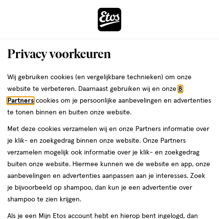
ga
Voor 22:00 uur besteld,
morgen in huis
naar
de
Menu
hoofd
Zoeken
Privacy voorkeuren
content
›
›
ga
Interactie
naar
Wij gebruiken cookies (en vergelijkbare technieken) om onze
Je
Gezichtsreiniging
Alles van La Roche-Posay
met
de
website te verbeteren. Daarnaast gebruiken wij en onze
8
bent
La Roche-Posay Effaclar Zuiverende
dit
zoekbalk
Partners
cookies om je persoonlijke aanbevelingen en advertenties
ers
Weleda
hier:
veld
ga
Micro-Peeling Gel 400 ML
te tonen binnen en buiten onze website.
opent
naar
Met deze cookies verzamelen wij en onze Partners informatie over
een
de
400
4.7
400 ML
pomp
4.7/5
(111)
je klik- en zoekgedrag binnen onze website. Onze Partners
volledig
ML,
footer
van
verzamelen mogelijk ook informatie over je klik- en zoekgedrag
venster
pomp
5
buiten onze website. Hiermee kunnen we de website en app, onze
met
toevoegen
sterren
aanbevelingen en advertenties aanpassen aan je interesses. Zoek
geavanceerde
aan
op
je bijvoorbeeld op shampoo, dan kun je een advertentie over
zoekopties
verlanglijst
basis
shampoo te zien krijgen.
van
Als je een Mijn Etos account hebt en hierop bent ingelogd, dan
111