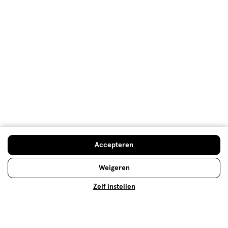
Gezichtsverzorging
Jouw gezicht verdient de aandacht. Ontdek alles
over huidtypes en gezichtsverzorging.
Lees meer
Doe de huidcheck
Accepteren
Weigeren
Zelf instellen