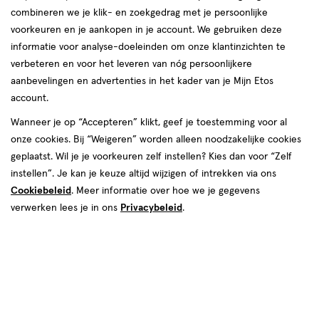
van
combineren we je klik- en zoekgedrag met je persoonlijke
73
voorkeuren en je aankopen in je account. We gebruiken deze
reviews
informatie voor analyse-doeleinden om onze klantinzichten te
Instellingen aanpassen
verbeteren en voor het leveren van nóg persoonlijkere
aanbevelingen en advertenties in het kader van je Mijn Etos
account.
Wanneer je op “Accepteren” klikt, geef je toestemming voor al
Video
onze cookies. Bij “Weigeren” worden alleen noodzakelijke cookies
geplaatst. Wil je je voorkeuren zelf instellen? Kies dan voor “Zelf
€ 25.95
25
.
95
instellen”. Je kan je keuze altijd wijzigen of intrekken via ons
Cookiebeleid
. Meer informatie over hoe we je gegevens
Spaar 10 Air Miles
verwerken lees je in ons
Privacybeleid
.
Online op voorraad
Vóór 22:00 uur besteld, morgen in huis
Beperkt beschikbaar in winkels
<p>Dit
product
is