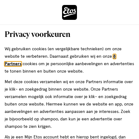
ga
Voor 22:00 uur besteld,
morgen in huis
naar
de
Menu
hoofd
Zoeken
Privacy voorkeuren
content
›
›
ga
Interactie
naar
Wij gebruiken cookies (en vergelijkbare technieken) om onze
Je
Oogcrème
Alles van La Roche-Posay
met
de
website te verbeteren. Daarnaast gebruiken wij en onze
8
bent
La Roche-Posay Toleriane
dit
zoekbalk
Partners
cookies om je persoonlijke aanbevelingen en advertenties
ers
Weleda
hier:
veld
ga
Dermallergo Oogcrème Gevoelige
te tonen binnen en buiten onze website.
opent
naar
Huid 20 ML
Met deze cookies verzamelen wij en onze Partners informatie over
een
de
je klik- en zoekgedrag binnen onze website. Onze Partners
volledig
footer
20
4.5
20 ML
crème
4.5/5
(73)
verzamelen mogelijk ook informatie over je klik- en zoekgedrag
venster
ML,
van
buiten onze website. Hiermee kunnen we de website en app, onze
met
crème
5
aanbevelingen en advertenties aanpassen aan je interesses. Zoek
geavanceerde
toevoegen
sterren
je bijvoorbeeld op shampoo, dan kun je een advertentie over
zoekopties
aan
op
shampoo te zien krijgen.
verlanglijst
basis
Als je een Mijn Etos account hebt en hierop bent ingelogd, dan