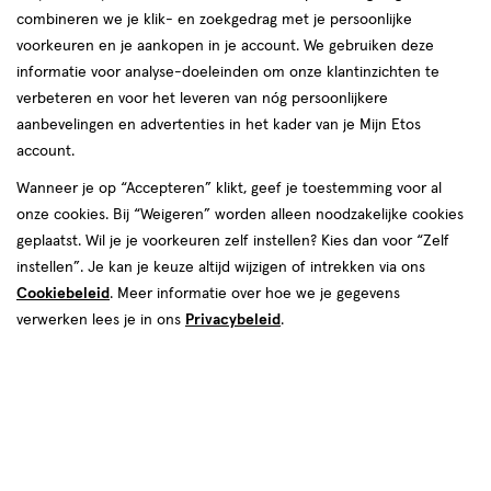
combineren we je klik- en zoekgedrag met je persoonlijke
reviews
voorkeuren en je aankopen in je account. We gebruiken deze
informatie voor analyse-doeleinden om onze klantinzichten te
verbeteren en voor het leveren van nóg persoonlijkere
aanbevelingen en advertenties in het kader van je Mijn Etos
account.
Wanneer je op “Accepteren” klikt, geef je toestemming voor al
€ 31.95
31
.
onze cookies. Bij “Weigeren” worden alleen noodzakelijke cookies
95
geplaatst. Wil je je voorkeuren zelf instellen? Kies dan voor “Zelf
instellen”. Je kan je keuze altijd wijzigen of intrekken via ons
Spaar 12 Air Miles
Cookiebeleid
. Meer informatie over hoe we je gegevens
Online op voorraad
verwerken lees je in ons
Privacybeleid
.
Voor 22:00 besteld, maandag in huis
Beperkt beschikbaar in winkels
<p>Dit
product
is
1
In mijn winkelmandje
verhoog
niet