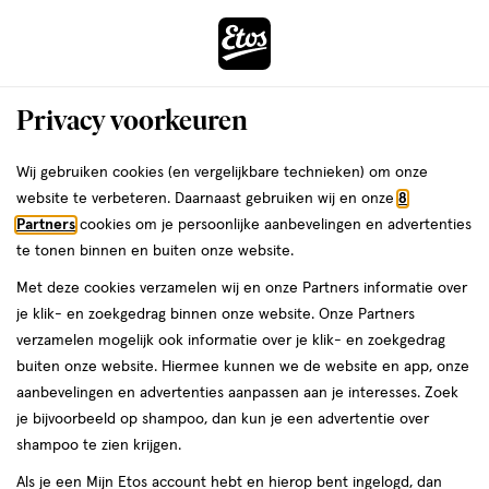
ga
Voor 22:00 uur besteld, maandag in huis
naar
de
Menu
hoofd
Zoeken
Privacy voorkeuren
content
›
›
ga
Interactie
naar
Wij gebruiken cookies (en vergelijkbare technieken) om onze
Je
Gezichtsserum
Alles van La Roche-Posay
met
de
website te verbeteren. Daarnaast gebruiken wij en onze
8
bent
La Roche-Posay Toleriane Rosaliac AR
dit
zoekbalk
Partners
cookies om je persoonlijke aanbevelingen en advertenties
ers
Weleda
hier:
veld
ga
Serum 40 ML
te tonen binnen en buiten onze website.
opent
naar
Met deze cookies verzamelen wij en onze Partners informatie over
een
de
40
4.4
40 ML
serum
4.4/5
(20)
je klik- en zoekgedrag binnen onze website. Onze Partners
volledig
ML,
footer
van
verzamelen mogelijk ook informatie over je klik- en zoekgedrag
venster
serum
5
buiten onze website. Hiermee kunnen we de website en app, onze
met
toevoegen
sterren
aanbevelingen en advertenties aanpassen aan je interesses. Zoek
geavanceerde
aan
op
je bijvoorbeeld op shampoo, dan kun je een advertentie over
zoekopties
verlanglijst
basis
shampoo te zien krijgen.
van
Als je een Mijn Etos account hebt en hierop bent ingelogd, dan
20