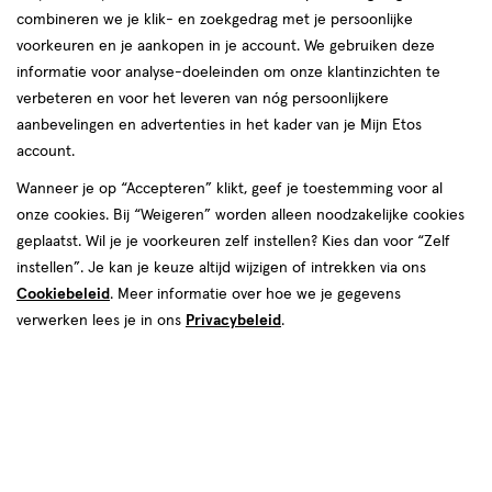
combineren we je klik- en zoekgedrag met je persoonlijke
voorkeuren en je aankopen in je account. We gebruiken deze
informatie voor analyse-doeleinden om onze klantinzichten te
verbeteren en voor het leveren van nóg persoonlijkere
aanbevelingen en advertenties in het kader van je Mijn Etos
account.
Wanneer je op “Accepteren” klikt, geef je toestemming voor al
onze cookies. Bij “Weigeren” worden alleen noodzakelijke cookies
geplaatst. Wil je je voorkeuren zelf instellen? Kies dan voor “Zelf
€ 15.99
15
.
99
instellen”. Je kan je keuze altijd wijzigen of intrekken via ons
Je bespaart €7,99
Cookiebeleid
. Meer informatie over hoe we je gegevens
verwerken lees je in ons
Privacybeleid
.
Spaar 6 Air Miles
Tijdelijk uitverkocht
Breng mij op de hoogte