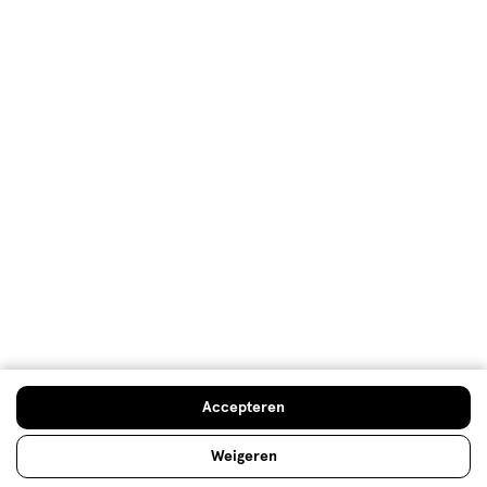
Klantenservice
Advies & Inspiratie
Etos Folder
Mijn Etos voordelen
Welkomstkorting
10% korting op véél Etos eigen merk-producten
Accepteren
Digitaal zegels sparen
Verjaardagskorting
Weigeren