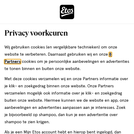
ga
Voor 22:00 uur besteld,
morgen in huis
naar
de
Menu
hoofd
Zoeken
Privacy voorkeuren
content
›
›
ga
Interactie
naar
Wij gebruiken cookies (en vergelijkbare technieken) om onze
Je
Lippenstift
Alles van L'Oréal Paris
met
de
website te verbeteren. Daarnaast gebruiken wij en onze
8
bent
L'Oréal Paris Blurfiller Blurring Lip
dit
zoekbalk
Partners
cookies om je persoonlijke aanbevelingen en advertenties
ers
Weleda
hier:
veld
ga
Contour 570 Worth It Intense
te tonen binnen en buiten onze website.
opent
naar
Lichtbruin
Met deze cookies verzamelen wij en onze Partners informatie over
een
de
je klik- en zoekgedrag binnen onze website. Onze Partners
volledig
footer
1
1 stuk
verzamelen mogelijk ook informatie over je klik- en zoekgedrag
venster
stuk,
buiten onze website. Hiermee kunnen we de website en app, onze
met
aanbevelingen en advertenties aanpassen aan je interesses. Zoek
geavanceerde
toevoegen
je bijvoorbeeld op shampoo, dan kun je een advertentie over
zoekopties
aan
shampoo te zien krijgen.
verlanglijst
Als je een Mijn Etos account hebt en hierop bent ingelogd, dan