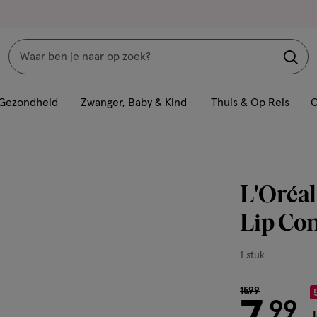
Zoeken
Interactie
met
Gezondheid
Zwanger, Baby & Kind
Thuis & Op Reis
C
dit
veld
opent
een
L'Oréal
volledig
venster
Lip Con
met
geavanceerde
1
1 stuk
zoekopties
stuk,
van € 15.99 voo
15
.
99
99
J