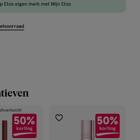
p Etos eigen merk met Mijn Etos
nog
maar
15
kelvoorraad
producten
op
voorraad.
tieven
uitverkocht
50%
50%
toevoegen
korting
korting
aan
verlanglijst