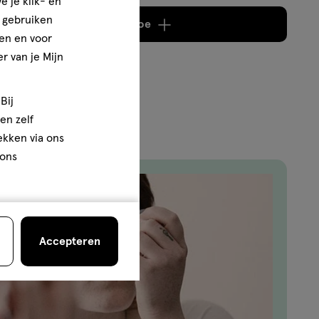
e je klik- en
e gebruiken
Voeg
2 producten
toe
en en voor
r van je Mijn
Bij
en zelf
rekken via ons
 ons
Accepteren