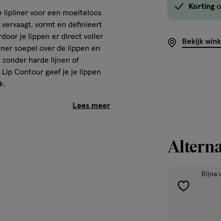
Korting
o
we lipliner voor een moeiteloos
 vervaagt, vormt en definieert
door je lippen er direct voller
Bekijk win
liner soepel over de lippen en
 zonder harde lijnen of
g Lip Contour geef je je lippen
k.
urring Lip Contour 601
Alterna
Bijna 
toevoegen
aan
verlanglijst