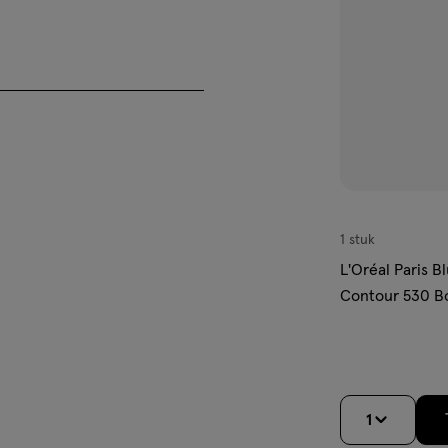
het gebruik van dit product
standigheden.
1 stuk
L'Oréal Paris Bl
Contour 530 B
1