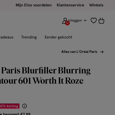
Mijn Etos voordelen
Klantenservice
Winkels
Inloggen
adeaus
Trending
Eerder gekocht
Alles van L'Oréal Paris
 Paris Blurfiller Blurring
tour 601 Worth It Roze
r € 7.99
50% korting
Product
badge
e bespaart €7,99