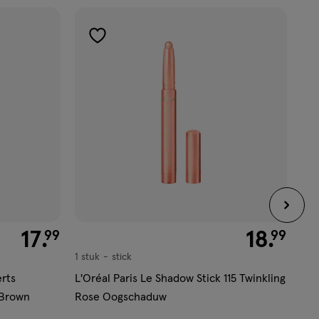
toevoegen
aan
verlanglijst
€ 17.99
17
.
€ 18.99
18
.
99
99
1 stuk
stick
1.2
stick
rts
L'Oréal Paris Le Shadow Stick 115 Twinkling
L'O
 Brown
Rose Oogschaduw
Eye