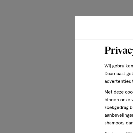
Privac
Wij gebruiken
Daarnaast ge
advertenties 
Met deze cook
binnen onze w
zoekgedrag b
aanbevelingen
shampoo, dan 