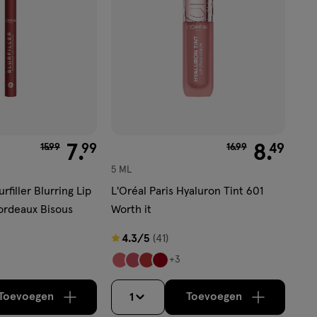
van € 15.99 voor € 7.99
7
.
van € 16.99 voor €
8
.
99
49
15
.
99
16
.
99
5 ML
urfiller Blurring Lip
L'Oréal Paris Hyaluron Tint 601
ordeaux Bisous
Worth it
4.3
4.3/5
(41)
van
+3
5
sterren
Toevoegen
Toevoegen
1
verhoog aantal met één
,
Bijna uitverkocht!
verhoog aantal m
Er zijn nog
op