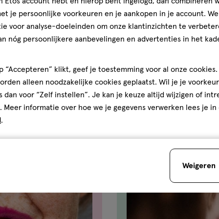
jn Etos account hebt en hierop bent ingelogd, dan combineren w
t je persoonlijke voorkeuren en je aankopen in je account. W
ie voor analyse-doeleinden om onze klantinzichten te verbeter
an nóg persoonlijkere aanbevelingen en advertenties in het kade
 “Accepteren” klikt, geef je toestemming voor al onze cookies. 
rden alleen noodzakelijke cookies geplaatst. Wil je je voorkeur
s dan voor “Zelf instellen”. Je kan je keuze altijd wijzigen of int
. Meer informatie over hoe we je gegevens verwerken lees je in
d
.
Weigeren