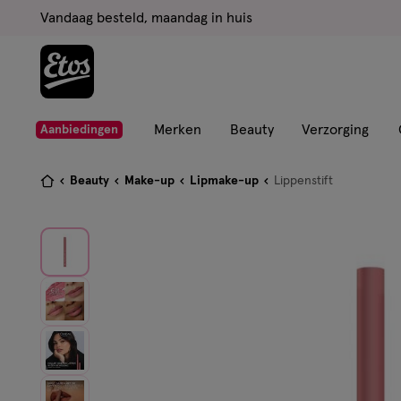
ga
Vandaag besteld, maandag in huis
naar
de
hoofd
content
ga
Merken
Beauty
Verzorging
Aanbiedingen
naar
de
Je
Beauty
Make-up
Lipmake-up
Lippenstift
zoekbalk
bent
ga
hier:
naar
de
footer