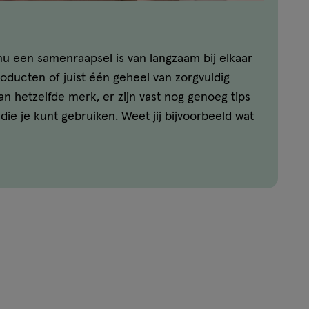
u een samenraapsel is van langzaam bij elkaar
ducten of juist één geheel van zorgvuldig
n hetzelfde merk, er zijn vast nog genoeg tips
ie je kunt gebruiken. Weet jij bijvoorbeeld wat
je foundation aan te brengen? Of welke mascara
iken om jouw wimpers te laten spreken? Je
deze, en andere, vragen hier!