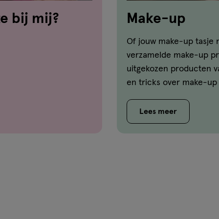
e bij mij?
Make-up
Of jouw make-up tasje n
verzamelde make-up pro
uitgekozen producten va
en tricks over make-up d
de beste manier is om 
je het beste kunt gebru
Lees meer
vindt de antwoorden op 