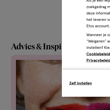
Als je een Mi
zoekgedrag me
deze informat
het leveren v
Etos account.
Wanneer je op
“Weigeren” wo
Advies & Inspiratie
instellen? Kie
Cookiebeleid
Privacybelei
Zelf instellen