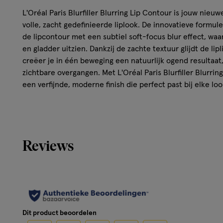
L'Oréal Paris Blurfiller Blurring Lip Contour is jouw nieu
volle, zacht gedefinieerde liplook. De innovatieve formule
de lipcontour met een subtiel soft-focus blur effect, waar
en gladder uitzien. Dankzij de zachte textuur glijdt de lip
creëer je in één beweging een natuurlijk ogend resultaat,
zichtbare overgangen. Met L'Oréal Paris Blurfiller Blurrin
een verfijnde, moderne finish die perfect past bij elke loo
Kenmerken van de L'Oréal Paris Blurfiller Bl
Worth It Roze
Reviews
Creëert de illusie van vollere lippen
Soft-focus blur effect
Geen blending nodig voor een moeiteloze applicatie
Ultrasoepele applicatie met dome tip
Opbouwbare kleur voor een subtiel tot intens effect
Natuurlijk resultaat met een zacht vervaagde finish
Dit product beoordelen