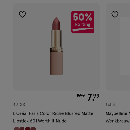
50%
toevoegen
toevoe
korting
aan
aan
verlanglijst
verlangl
van € 15.99 voor € 7.99
7
.
99
15
.
99
4.3 GR
1 stuk
L'Oréal Paris Color Riche Blurred Matte
Maybelline 
Lipstick 601 Worth it Nude
Wenkbrauw M