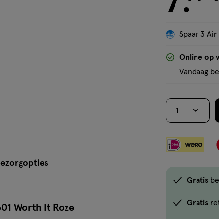
7
.
Spaar 3 Air
Online op 
Vandaag bes
1
ezorgopties
Gratis
be
Gratis
re
 601 Worth It Roze