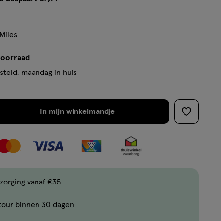
tooltip
 Miles
voorraad
teld, maandag in huis
In mijn winkelmandje
verhoog
toevoege
aantal
aan
met
verlanglijs
één
,
Bijna
zorging vanaf €35
uitverkocht!
tour binnen 30 dagen
Er
zijn