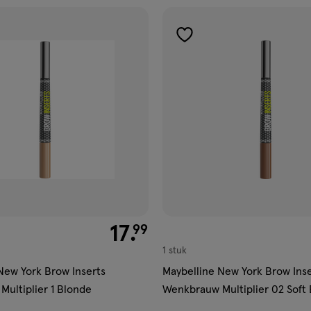
gen
toevoegen
aan
ijst
verlanglijst
€ 17.99
17
.
99
1 stuk
New York Brow Inserts
Maybelline New York Brow Inse
ultiplier 1 Blonde
Wenkbrauw Multiplier 02 Soft