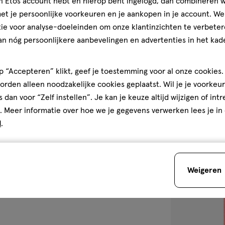
jn Etos account hebt en hierop bent ingelogd, dan combineren w
t je persoonlijke voorkeuren en je aankopen in je account. W
5 ML
ie voor analyse-doeleinden om onze klantinzichten te verbeter
L'Oréal Paris H
an nóg persoonlijkere aanbevelingen en advertenties in het kade
Berry Jolie
 “Accepteren” klikt, geef je toestemming voor al onze cookies. 
1
rden alleen noodzakelijke cookies geplaatst. Wil je je voorkeur
s dan voor “Zelf instellen”. Je kan je keuze altijd wijzigen of int
. Meer informatie over hoe we je gegevens verwerken lees je in
d
.
toevoegen
aan
verlanglijst
Weigeren