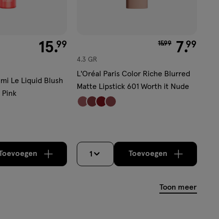
€ 15.99
15
.
van € 15.99 voor 
7
.
99
99
15
.
99
4.3 GR
L'Oréal Paris Color Riche Blurred
umi Le Liquid Blush
Matte Lipstick 601 Worth it Nude
 Pink
Toevoegen
Toevoegen
1
verhoog aantal met één
,
Limiet bereikt.
verhoog aantal m
Je kan maximaa
Toon meer