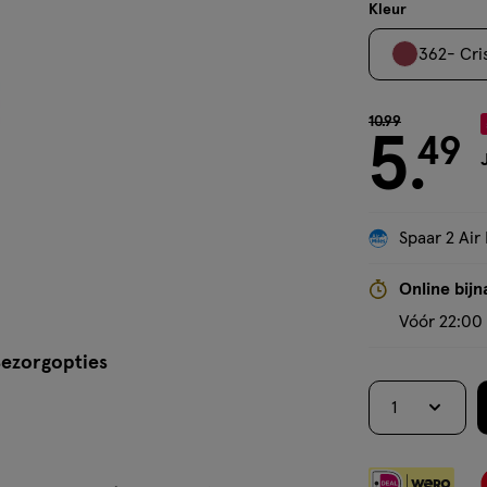
stick
Kleur
362- Cri
van € 10.99 voo
10
.
99
5
49
.
Spaar 2 Air 
Online bijn
Vóór 22:00 
ezorgopties
1