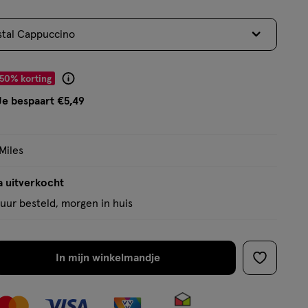
5
sterren
stal Cappuccino
op
basis
van
r € 5.49
50% korting
Product
1
badge
Je bespaart €5,49
reviews
tooltip
Miles
a uitverkocht
uur besteld, morgen in huis
In mijn winkelmandje
verhoog
toevoege
aantal
aan
met
verlanglijs