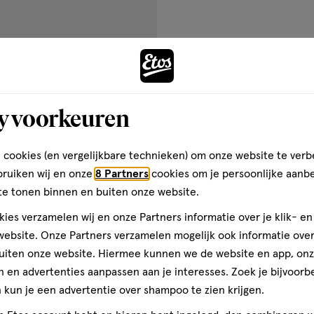
Kwaliteit, 5.0 van 5
5.0
DROXIDE ● BEHENYL
tten
● DIPALMITOYL
Prijs
BYL PALMITATE ● BENZYL
Prijs, 5.0 van 5
5.0
Andere
 HYDROXYCITRONELLAL ● TIN
is
Gebruiksgemak
ONTAIN MICA ● CI 77891 /
Gebruiksgemak, 5.0 van 5
5.0
OXIDES ● CI 15850 / RED 7 LAKE ●
y voorkeuren
 YELLOW 5 LAKE ● CI 45410 /
toevoegen
 / YELLOW 6 LAKE ● CI 42090 /
den
aan
PAKKING VOOR DE MEEST
 cookies (en vergelijkbare technieken) om onze website te verb
verlanglijst
bruiken wij en onze
8 Partners
cookies om je persoonlijke aanb
te tonen binnen en buiten onze website.
het gebruik van dit product
ies verzamelen wij en onze Partners informatie over je klik- e
standigheden.
ebsite. Onze Partners verzamelen mogelijk ook informatie over 
uiten onze website. Hiermee kunnen we de website en app, on
 en advertenties aanpassen aan je interesses. Zoek je bijvoorb
kun je een advertentie over shampoo te zien krijgen.