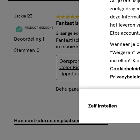
Als je een Mi
zoekgedrag me
deze informat
het leveren v
Etos account.
Wanneer je op
“Weigeren” wo
instellen? Kie
Cookiebeleid
Privacybelei
Zelf instellen