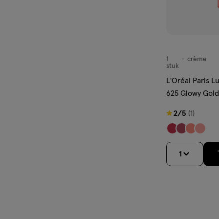
1
crème
crème
stuk
L'Oréal Paris L
625 Glowy Gold
2
2/5
(1)
van
5
sterren
1
op
basis
van
1
reviews