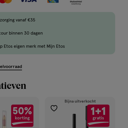
één
,
Bijna
zorging vanaf €35
uitverkocht!
tour binnen 30 dagen
Er
zijn
p Etos eigen merk met Mijn Etos
nog
maar
4
kelvoorraad
producten
op
tieven
voorraad.
Bijna uitverkocht
1+1
50%
toevoegen
korting
gratis
aan
verlanglijst