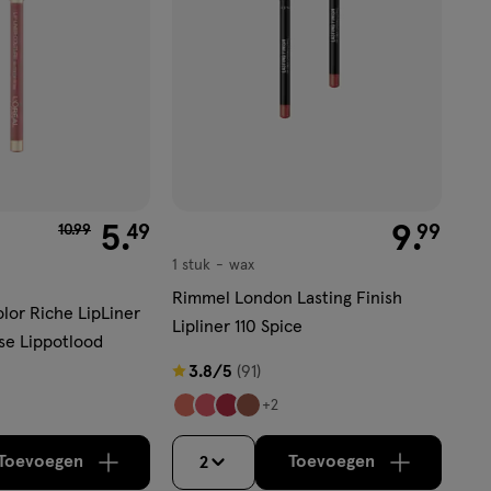
van € 10.99 voor € 5.49
5
.
€ 9.99
9
.
49
99
10
.
99
1 stuk
wax
wax
Rimmel London Lasting Finish
olor Riche LipLiner
Lipliner 110 Spice
se Lippotlood
3.8
3.8/5
(91)
van
+2
5
sterren
Toevoegen
Toevoegen
2
verhoog aantal met één
,
Bijna uitverkocht!
verhoog aantal m
Er zijn nog
op