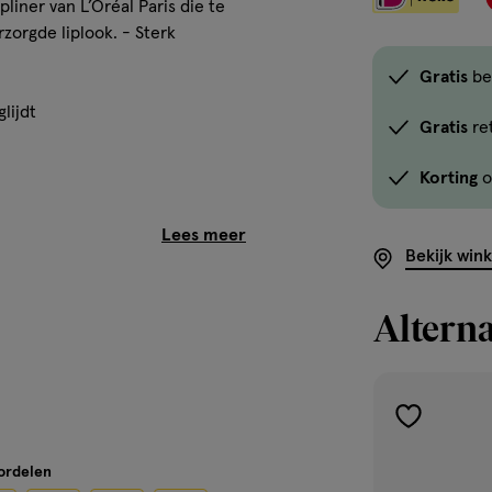
iner van L’Oréal Paris die te
zorgde liplook. - Sterk
Gratis
be
lijdt
Gratis
re
l
Korting
o
e en impactvol rood
Bekijk win
 voor strakke lijnen
Alterna
r dat het product gemakkelijk
nse kleurpigmenten geven een
rse lipliner om het uitlopen van
toevoegen
est Lipliner 362 Cristal
aan
oordelen
en kleur lippotlood te kiezen in
verlanglijst