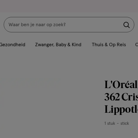
Zoeken
Interactie
met
Gezondheid
Zwanger, Baby & Kind
Thuis & Op Reis
C
dit
veld
opent
een
L'Oréal
volledig
venster
362 Cri
met
Lippot
geavanceerde
zoekopties
1
1 stuk
stick
stuk,