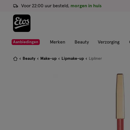
ga
Voor 22:00 uur besteld,
morgen in huis
naar
de
hoofd
content
ga
Merken
Beauty
Verzorging
Aanbiedingen
naar
de
Je
Beauty
Make-up
Lipmake-up
Lipliner
zoekbalk
bent
ga
hier:
naar
de
footer