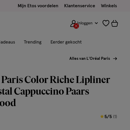
Mijn Etos voordelen
Klantenservice
Winkels
Inloggen
adeaus
Trending
Eerder gekocht
Alles van L'Oréal Paris
 Paris Color Riche Lipliner
stal Cappuccino Paars
lood
5
5/5
(1)
van