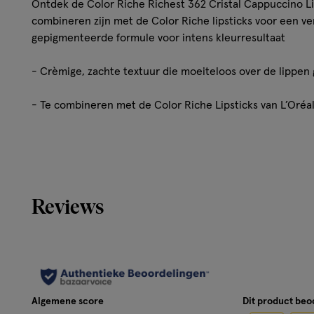
Ontdek de Color Riche Richest 362 Cristal Cappuccino Lipl
combineren zijn met de Color Riche lipsticks voor een ver
gepigmenteerde formule voor intens kleurresultaat
- Crèmige, zachte textuur die moeiteloos over de lippen g
- Te combineren met de Color Riche Lipsticks van L’Oréa
- Verkrijgbaar in verschillende kleuren zoals subtiel nud
- Het paarse lippotlood is slijpbaar met een puntenslijper
Reviews
Productbeschrijving
De crèmige textuur van het paarse lippotlood zorgt ervoo
de vorm van de lippen volgt bij het aanbrengen. De inte
intense kleur voor een prachtig resultaat. Gebruik de paa
lipstick tegen te gaan. Het resultaat van Color Riche Rich
Algemene score
Dit product be
Cappuccino Het meest subtiele resultaat bereik je door e