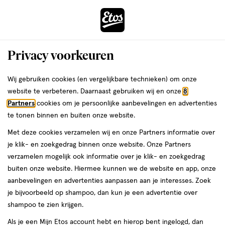
ga
Voor 22:00 uur besteld, maandag in huis
naar
de
Menu
hoofd
Zoeken
Privacy voorkeuren
content
›
›
ga
Interactie
naar
Wij gebruiken cookies (en vergelijkbare technieken) om onze
Je
Haarverf
Alles van L'Oréal Paris
met
de
website te verbeteren. Daarnaast gebruiken wij en onze
8
bent
L'Oréal Paris Excellence Cool Creams
dit
zoekbalk
Partners
cookies om je persoonlijke aanbevelingen en advertenties
ers
Weleda
hier:
veld
ga
Haarverf 6.11 Ultra Ash Donkerblond
te tonen binnen en buiten onze website.
opent
naar
Met deze cookies verzamelen wij en onze Partners informatie over
een
de
1
3.4
1 stuk
crème
3.4/5
(26)
je klik- en zoekgedrag binnen onze website. Onze Partners
volledig
stuk,
footer
van
verzamelen mogelijk ook informatie over je klik- en zoekgedrag
venster
crème
5
1+1
buiten onze website. Hiermee kunnen we de website en app, onze
met
toevoegen
sterren
gratis
aanbevelingen en advertenties aanpassen aan je interesses. Zoek
geavanceerde
aan
op
je bijvoorbeeld op shampoo, dan kun je een advertentie over
zoekopties
verlanglijst
basis
shampoo te zien krijgen.
van
Als je een Mijn Etos account hebt en hierop bent ingelogd, dan
26