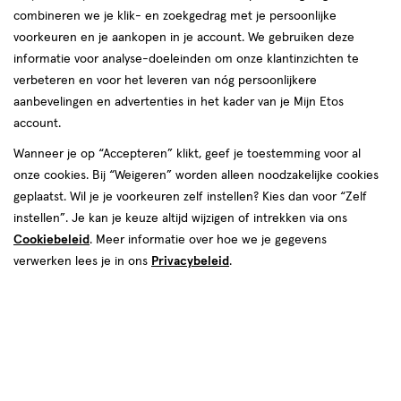
combineren we je klik- en zoekgedrag met je persoonlijke
reviews
voorkeuren en je aankopen in je account. We gebruiken deze
Instellingen aanpassen
informatie voor analyse-doeleinden om onze klantinzichten te
verbeteren en voor het leveren van nóg persoonlijkere
aanbevelingen en advertenties in het kader van je Mijn Etos
account.
Video
Wanneer je op “Accepteren” klikt, geef je toestemming voor al
onze cookies. Bij “Weigeren” worden alleen noodzakelijke cookies
Kleur
geplaatst. Wil je je voorkeuren zelf instellen? Kies dan voor “Zelf
6.11 - Ultra ash donkerblond
instellen”. Je kan je keuze altijd wijzigen of intrekken via ons
Cookiebeleid
. Meer informatie over hoe we je gegevens
€ 20.99
20
.
99
1+1 gratis
Product
verwerken lees je in ons
Privacybeleid
.
badge
Je bespaart €20,99 bij 2 stuks
tooltip
Spaar 8 Air Miles
Online bijna uitverkocht
Voor 22:00 besteld, maandag in huis