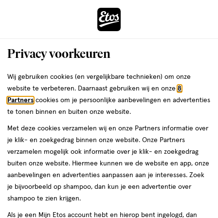
ga
Voor 22:00 uur besteld,
morgen in huis
naar
de
Menu
hoofd
Zoeken
Privacy voorkeuren
content
›
›
ga
Interactie
naar
Wij gebruiken cookies (en vergelijkbare technieken) om onze
Je
Haarverf
Alles van L'Oréal Paris
met
de
website te verbeteren. Daarnaast gebruiken wij en onze
8
bent
L'Oréal Paris Excellence Crème
dit
zoekbalk
Partners
cookies om je persoonlijke aanbevelingen en advertenties
ers
Weleda
hier:
veld
ga
Verzorgende Kleuring 5.3 Licht
te tonen binnen en buiten onze website.
opent
naar
Goudbruin
Met deze cookies verzamelen wij en onze Partners informatie over
een
de
je klik- en zoekgedrag binnen onze website. Onze Partners
volledig
footer
1
3.8
1 stuk
crème
3.8/5
(17)
verzamelen mogelijk ook informatie over je klik- en zoekgedrag
venster
stuk,
van
buiten onze website. Hiermee kunnen we de website en app, onze
met
crème
5
1+1
aanbevelingen en advertenties aanpassen aan je interesses. Zoek
geavanceerde
toevoegen
sterren
gratis
je bijvoorbeeld op shampoo, dan kun je een advertentie over
zoekopties
aan
op
shampoo te zien krijgen.
verlanglijst
basis
Als je een Mijn Etos account hebt en hierop bent ingelogd, dan