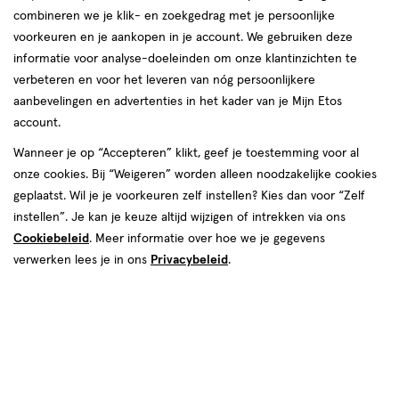
van
combineren we je klik- en zoekgedrag met je persoonlijke
17
voorkeuren en je aankopen in je account. We gebruiken deze
reviews
informatie voor analyse-doeleinden om onze klantinzichten te
Instellingen aanpassen
verbeteren en voor het leveren van nóg persoonlijkere
aanbevelingen en advertenties in het kader van je Mijn Etos
account.
Wanneer je op “Accepteren” klikt, geef je toestemming voor al
Video
onze cookies. Bij “Weigeren” worden alleen noodzakelijke cookies
geplaatst. Wil je je voorkeuren zelf instellen? Kies dan voor “Zelf
Kleur
instellen”. Je kan je keuze altijd wijzigen of intrekken via ons
Cookiebeleid
. Meer informatie over hoe we je gegevens
5.3 Licht Goudbruin
verwerken lees je in ons
Privacybeleid
.
€ 20.99
20
.
99
1+1 gratis
Product
badge
Je bespaart €20,99 bij 2 stuks
tooltip
Spaar 8 Air Miles
Online op voorraad