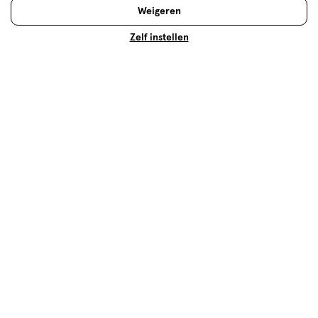
Weigeren
Zelf instellen
Oorspronkelijk gepost op
L'Oréal Paris Excellence
Universal Nudes Permanente Haarverf 5U Lichtbruin
Kwaliteit
Kwaliteit, 1.0 van 5
1.0
Prijs
Prijs, 1.0 van 5
1.0