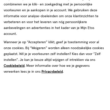
van
combineren we je klik- en zoekgedrag met je persoonlijke
29
voorkeuren en je aankopen in je account. We gebruiken deze
reviews
informatie voor analyse-doeleinden om onze klantinzichten te
verbeteren en voor het leveren van nóg persoonlijkere
aanbevelingen en advertenties in het kader van je Mijn Etos
account.
Wanneer je op “Accepteren” klikt, geef je toestemming voor al
onze cookies. Bij “Weigeren” worden alleen noodzakelijke cookies
geplaatst. Wil je je voorkeuren zelf instellen? Kies dan voor “Zelf
Kleur
instellen”. Je kan je keuze altijd wijzigen of intrekken via ons
Cookiebeleid
. Meer informatie over hoe we je gegevens
9U Universeel Zeer Lichtblond
verwerken lees je in ons
Privacybeleid
.
€ 20.99
20
.
99
1+1 gratis
Product
badge
Je bespaart €20,99 bij 2 stuks
tooltip
Spaar 8 Air Miles
Online op voorraad