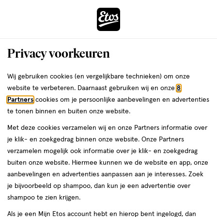
ga
Voor 22:00 uur besteld,
morgen in huis
naar
de
Menu
hoofd
Zoeken
Privacy voorkeuren
content
›
›
ga
Interactie
naar
Wij gebruiken cookies (en vergelijkbare technieken) om onze
Je
Haarverf
Alles van L'Oréal Paris
met
de
website te verbeteren. Daarnaast gebruiken wij en onze
8
bent
L'Oréal Paris Excellence Universal
dit
zoekbalk
Partners
cookies om je persoonlijke aanbevelingen en advertenties
ers
Weleda
hier:
veld
ga
Nudes Perm Haarverf 9U Zeer
te tonen binnen en buiten onze website.
opent
naar
Lichtblond
Met deze cookies verzamelen wij en onze Partners informatie over
een
de
je klik- en zoekgedrag binnen onze website. Onze Partners
volledig
footer
1
3.9
1 stuk
crème
3.9/5
(29)
verzamelen mogelijk ook informatie over je klik- en zoekgedrag
venster
stuk,
van
buiten onze website. Hiermee kunnen we de website en app, onze
met
crème
5
1+1
aanbevelingen en advertenties aanpassen aan je interesses. Zoek
geavanceerde
toevoegen
sterren
gratis
je bijvoorbeeld op shampoo, dan kun je een advertentie over
zoekopties
aan
op
shampoo te zien krijgen.
verlanglijst
basis
Als je een Mijn Etos account hebt en hierop bent ingelogd, dan