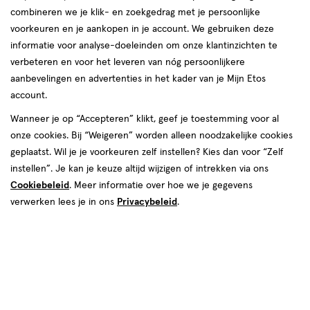
combineren we je klik- en zoekgedrag met je persoonlijke
reviews
voorkeuren en je aankopen in je account. We gebruiken deze
informatie voor analyse-doeleinden om onze klantinzichten te
verbeteren en voor het leveren van nóg persoonlijkere
aanbevelingen en advertenties in het kader van je Mijn Etos
account.
Wanneer je op “Accepteren” klikt, geef je toestemming voor al
onze cookies. Bij “Weigeren” worden alleen noodzakelijke cookies
Kleur
geplaatst. Wil je je voorkeuren zelf instellen? Kies dan voor “Zelf
1U Universeel Zwart
instellen”. Je kan je keuze altijd wijzigen of intrekken via ons
Cookiebeleid
. Meer informatie over hoe we je gegevens
€ 20.99
20
.
99
1+1 gratis
Product
verwerken lees je in ons
Privacybeleid
.
badge
Je bespaart €20,99 bij 2 stuks
tooltip
Spaar 8 Air Miles
Online op voorraad
Vóór 22:00 uur besteld, morgen in huis