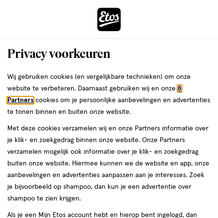
ga
Voor 22:00 uur besteld,
morgen in huis
naar
de
Menu
hoofd
Zoeken
Privacy voorkeuren
content
›
›
ga
Interactie
naar
Wij gebruiken cookies (en vergelijkbare technieken) om onze
Je
Haarverf
Alles van L'Oréal Paris
met
de
website te verbeteren. Daarnaast gebruiken wij en onze
8
bent
L'Oréal Paris Excellence Universal
dit
zoekbalk
Partners
cookies om je persoonlijke aanbevelingen en advertenties
ers
Weleda
hier:
veld
ga
Nudes Permanente Haarverf 1U Zwart
te tonen binnen en buiten onze website.
opent
naar
Met deze cookies verzamelen wij en onze Partners informatie over
een
de
1
3.7
1 stuk
crème
3.7/5
(19)
je klik- en zoekgedrag binnen onze website. Onze Partners
volledig
stuk,
footer
van
verzamelen mogelijk ook informatie over je klik- en zoekgedrag
venster
crème
5
1+1
buiten onze website. Hiermee kunnen we de website en app, onze
met
toevoegen
sterren
gratis
aanbevelingen en advertenties aanpassen aan je interesses. Zoek
geavanceerde
aan
op
je bijvoorbeeld op shampoo, dan kun je een advertentie over
zoekopties
verlanglijst
basis
shampoo te zien krijgen.
van
Als je een Mijn Etos account hebt en hierop bent ingelogd, dan
19