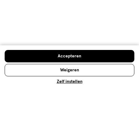
gebruiken. Weet jij bijvoorbeeld wat de beste manier
is om je foundation aan te brengen? Of welke
mascara je het beste kunt gebruiken om jouw
wimpers te laten spreken? Je vindt de antwoorden
op deze, en andere, vragen hier!
Lees meer
Accepteren
Weigeren
Zelf instellen
Kerst make-up look
Op zoek naar een onvergetelijke Kerst make-up