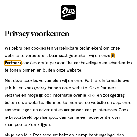
ga
Voor 22:00 uur besteld,
morgen in huis
naar
de
Menu
hoofd
Zoeken
Privacy voorkeuren
content
›
›
ga
Interactie
naar
Wij gebruiken cookies (en vergelijkbare technieken) om onze
Je
Wenkbrauwpotlood
Alles van L'Oréal Paris
met
de
website te verbeteren. Daarnaast gebruiken wij en onze
8
bent
L'Oréal Paris Infaillible 24H Brow
dit
zoekbalk
Partners
cookies om je persoonlijke aanbevelingen en advertenties
ers
Weleda
hier:
veld
ga
Filling Triangular Wenkbrauwpotlood
te tonen binnen en buiten onze website.
opent
naar
5.23
Met deze cookies verzamelen wij en onze Partners informatie over
een
de
je klik- en zoekgedrag binnen onze website. Onze Partners
volledig
footer
1
4.5
1 ML
stick
4.5/5
(2)
verzamelen mogelijk ook informatie over je klik- en zoekgedrag
venster
ML,
van
buiten onze website. Hiermee kunnen we de website en app, onze
met
stick
5
aanbevelingen en advertenties aanpassen aan je interesses. Zoek
geavanceerde
toevoegen
sterren
je bijvoorbeeld op shampoo, dan kun je een advertentie over
zoekopties
aan
op
shampoo te zien krijgen.
verlanglijst
basis
Als je een Mijn Etos account hebt en hierop bent ingelogd, dan