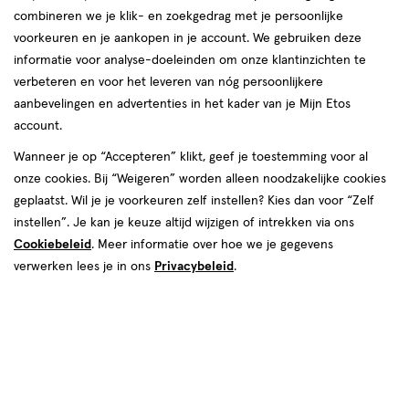
van
combineren we je klik- en zoekgedrag met je persoonlijke
2
voorkeuren en je aankopen in je account. We gebruiken deze
reviews
informatie voor analyse-doeleinden om onze klantinzichten te
Instellingen aanpassen
verbeteren en voor het leveren van nóg persoonlijkere
aanbevelingen en advertenties in het kader van je Mijn Etos
account.
Wanneer je op “Accepteren” klikt, geef je toestemming voor al
Video
onze cookies. Bij “Weigeren” worden alleen noodzakelijke cookies
geplaatst. Wil je je voorkeuren zelf instellen? Kies dan voor “Zelf
Kleur
instellen”. Je kan je keuze altijd wijzigen of intrekken via ons
Cookiebeleid
. Meer informatie over hoe we je gegevens
Auburn
verwerken lees je in ons
Privacybeleid
.
€ 13.99
13
.
99
Spaar 5 Air Miles
Online op voorraad
Vóór 22:00 uur besteld, morgen in huis