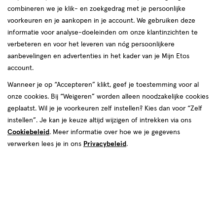
van
combineren we je klik- en zoekgedrag met je persoonlijke
61
voorkeuren en je aankopen in je account. We gebruiken deze
reviews
informatie voor analyse-doeleinden om onze klantinzichten te
Instellingen aanpassen
verbeteren en voor het leveren van nóg persoonlijkere
aanbevelingen en advertenties in het kader van je Mijn Etos
account.
Wanneer je op “Accepteren” klikt, geef je toestemming voor al
Video
onze cookies. Bij “Weigeren” worden alleen noodzakelijke cookies
geplaatst. Wil je je voorkeuren zelf instellen? Kies dan voor “Zelf
Kleur
instellen”. Je kan je keuze altijd wijzigen of intrekken via ons
Cookiebeleid
. Meer informatie over hoe we je gegevens
220 Sand
verwerken lees je in ons
Privacybeleid
.
€ 19.99
19
.
99
Spaar 7 Air Miles
Online bijna uitverkocht
Voor 22:00 besteld, maandag in huis