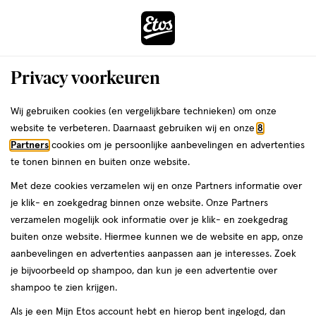
ga
Voor 22:00 uur besteld, maandag in huis
naar
de
Menu
hoofd
Zoeken
Privacy voorkeuren
content
›
›
ga
Interactie
naar
Wij gebruiken cookies (en vergelijkbare technieken) om onze
Je
Foundation
Alles van L'Oréal Paris
met
de
website te verbeteren. Daarnaast gebruiken wij en onze
8
bent
L'Oréal Paris Infaillible 24H Fresh
dit
zoekbalk
Partners
cookies om je persoonlijke aanbevelingen en advertenties
ers
Weleda
hier:
veld
ga
Wear Foundation in a Powder 220
te tonen binnen en buiten onze website.
opent
naar
Sand
Met deze cookies verzamelen wij en onze Partners informatie over
een
de
je klik- en zoekgedrag binnen onze website. Onze Partners
volledig
footer
8
4.2
8 GR
poeder
4.2/5
(61)
verzamelen mogelijk ook informatie over je klik- en zoekgedrag
venster
GR,
van
buiten onze website. Hiermee kunnen we de website en app, onze
met
poeder
5
aanbevelingen en advertenties aanpassen aan je interesses. Zoek
geavanceerde
toevoegen
sterren
je bijvoorbeeld op shampoo, dan kun je een advertentie over
zoekopties
aan
op
shampoo te zien krijgen.
verlanglijst
basis
Als je een Mijn Etos account hebt en hierop bent ingelogd, dan