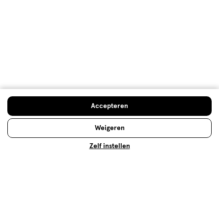
Klantenservice
Advies & Inspiratie
Etos Folder
Accepteren
Mijn Etos voordelen
Weigeren
Welkomstkorting
Zelf instellen
10% korting op véél Etos eigen merk-producten
Digitaal zegels sparen
Verjaardagskorting
Log in en profiteer