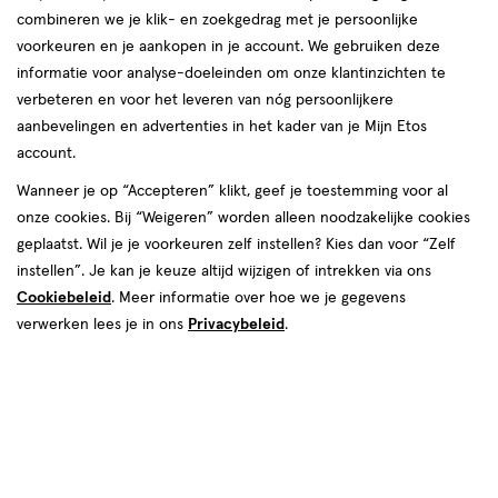
combineren we je klik- en zoekgedrag met je persoonlijke
reviews
voorkeuren en je aankopen in je account. We gebruiken deze
Instellingen aanpassen
informatie voor analyse-doeleinden om onze klantinzichten te
verbeteren en voor het leveren van nóg persoonlijkere
aanbevelingen en advertenties in het kader van je Mijn Etos
account.
Video
Wanneer je op “Accepteren” klikt, geef je toestemming voor al
onze cookies. Bij “Weigeren” worden alleen noodzakelijke cookies
Kleur
geplaatst. Wil je je voorkeuren zelf instellen? Kies dan voor “Zelf
245 Golden Honey
instellen”. Je kan je keuze altijd wijzigen of intrekken via ons
Cookiebeleid
. Meer informatie over hoe we je gegevens
€ 19.99
19
.
99
verwerken lees je in ons
Privacybeleid
.
Spaar 7 Air Miles
Online op voorraad
Vóór 22:00 uur besteld, morgen in huis