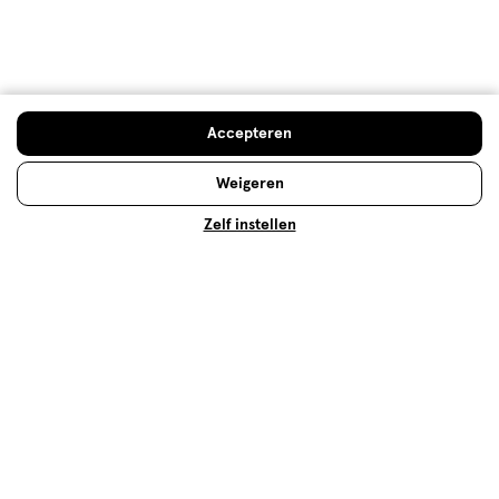
Hoe controleren en plaatsen wij reviews?
Advies & Inspiratie
Accepteren
Weigeren
Zelf instellen
Foundation: welke soort en kleur
voor welk huidtype?
Foundation vormt de basis van je make-up. Maar
welke soort past bij jouw huidtype? En hoe breng je
foundation aan? Hier vind je het antwoord op je
vragen!