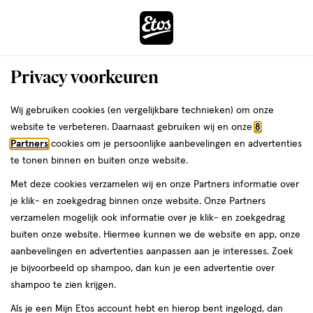
ga
Voor 22:00 uur besteld,
morgen in huis
naar
de
Menu
hoofd
Zoeken
Privacy voorkeuren
content
›
›
ga
Interactie
naar
Wij gebruiken cookies (en vergelijkbare technieken) om onze
Je
Foundation
Alles van L'Oréal Paris
met
de
website te verbeteren. Daarnaast gebruiken wij en onze
8
bent
L'Oréal Paris Infaillible 24H Fresh
dit
zoekbalk
Partners
cookies om je persoonlijke aanbevelingen en advertenties
ers
Weleda
hier:
veld
ga
Wear Foundation in a Powder 245
te tonen binnen en buiten onze website.
opent
naar
Met deze cookies verzamelen wij en onze Partners informatie over
een
de
8
4.2
8 GR
poeder
4.2/5
(63)
je klik- en zoekgedrag binnen onze website. Onze Partners
volledig
GR,
footer
van
verzamelen mogelijk ook informatie over je klik- en zoekgedrag
venster
poeder
5
buiten onze website. Hiermee kunnen we de website en app, onze
met
toevoegen
sterren
aanbevelingen en advertenties aanpassen aan je interesses. Zoek
geavanceerde
aan
op
je bijvoorbeeld op shampoo, dan kun je een advertentie over
zoekopties
verlanglijst
basis
shampoo te zien krijgen.
van
Als je een Mijn Etos account hebt en hierop bent ingelogd, dan
63