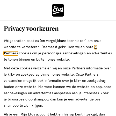
ga
Voor 22:00 uur besteld, maandag in huis
naar
de
Menu
hoofd
Zoeken
Privacy voorkeuren
content
›
›
ga
Interactie
naar
Wij gebruiken cookies (en vergelijkbare technieken) om onze
Je
Blush
Alles van L'Oréal Paris
met
de
website te verbeteren. Daarnaast gebruiken wij en onze
8
bent
L'Oréal Paris True Match Le Blush 160
dit
zoekbalk
Partners
cookies om je persoonlijke aanbevelingen en advertenties
ers
Weleda
hier:
veld
ga
Pêche Roze
te tonen binnen en buiten onze website.
opent
naar
Met deze cookies verzamelen wij en onze Partners informatie over
een
de
5
4.5
5 GR
poeder
4.5/5
(2)
je klik- en zoekgedrag binnen onze website. Onze Partners
volledig
GR,
footer
van
verzamelen mogelijk ook informatie over je klik- en zoekgedrag
venster
poeder
5
buiten onze website. Hiermee kunnen we de website en app, onze
met
toevoegen
sterren
aanbevelingen en advertenties aanpassen aan je interesses. Zoek
geavanceerde
aan
op
je bijvoorbeeld op shampoo, dan kun je een advertentie over
zoekopties
verlanglijst
basis
shampoo te zien krijgen.
van
Als je een Mijn Etos account hebt en hierop bent ingelogd, dan
2