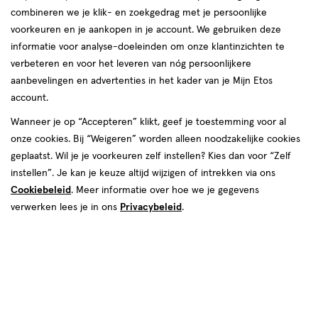
combineren we je klik- en zoekgedrag met je persoonlijke
reviews
voorkeuren en je aankopen in je account. We gebruiken deze
informatie voor analyse-doeleinden om onze klantinzichten te
verbeteren en voor het leveren van nóg persoonlijkere
aanbevelingen en advertenties in het kader van je Mijn Etos
account.
Wanneer je op “Accepteren” klikt, geef je toestemming voor al
onze cookies. Bij “Weigeren” worden alleen noodzakelijke cookies
Kleur
geplaatst. Wil je je voorkeuren zelf instellen? Kies dan voor “Zelf
160 PÃªche
instellen”. Je kan je keuze altijd wijzigen of intrekken via ons
Cookiebeleid
. Meer informatie over hoe we je gegevens
€ 14.99
14
.
99
verwerken lees je in ons
Privacybeleid
.
Spaar 5 Air Miles
Online op voorraad
Voor 22:00 besteld, maandag in huis