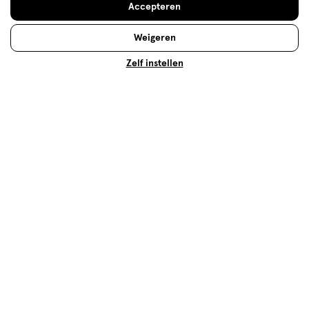
Meer voordeel
met Mijn Etos
Accepteren
Weigeren
Zelf instellen
Over Etos
Klantenservice
Advies & Inspiratie
Etos Folder