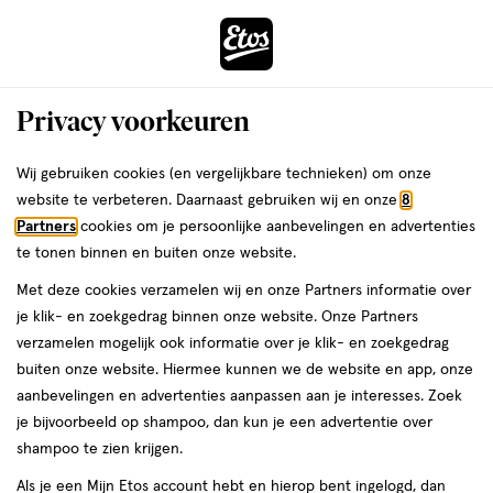
ga
Voor 22:00 uur besteld,
morgen in huis
naar
de
Menu
hoofd
Zoeken
Privacy voorkeuren
content
›
›
ga
Interactie
naar
Wij gebruiken cookies (en vergelijkbare technieken) om onze
Je
Concealer
Alles van L'Oréal Paris
met
de
website te verbeteren. Daarnaast gebruiken wij en onze
8
bent
L'Oréal Paris True Match Radiant
dit
zoekbalk
Partners
cookies om je persoonlijke aanbevelingen en advertenties
ers
Weleda
hier:
veld
ga
Serum Concealer 4N
te tonen binnen en buiten onze website.
opent
naar
Met deze cookies verzamelen wij en onze Partners informatie over
een
de
11
11 ML
crème
je klik- en zoekgedrag binnen onze website. Onze Partners
volledig
ML,
footer
verzamelen mogelijk ook informatie over je klik- en zoekgedrag
venster
crème
buiten onze website. Hiermee kunnen we de website en app, onze
toevoegen
met
aanbevelingen en advertenties aanpassen aan je interesses. Zoek
aan
geavanceerde
je bijvoorbeeld op shampoo, dan kun je een advertentie over
verlanglijst
zoekopties
shampoo te zien krijgen.
Als je een Mijn Etos account hebt en hierop bent ingelogd, dan